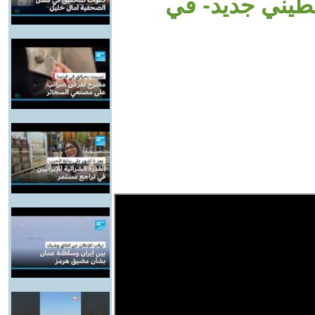
سطيني جديد- في