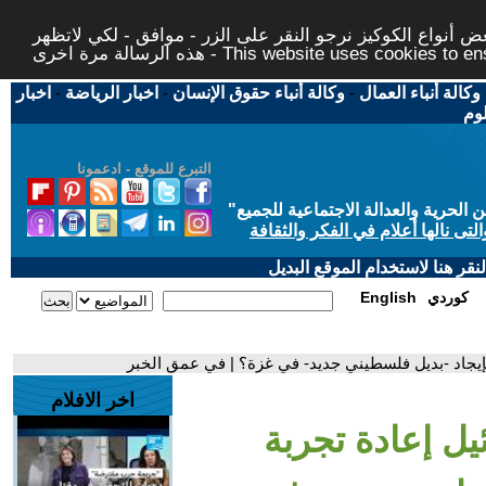
 أنواع الكوكيز نرجو النقر على الزر - موافق - لكي لاتظهر
This website uses cookies to ensure you ge
وكالة أنباء العمال
-
وكالة أنباء حقوق الإنسان
-
اخبار الرياضة
-
اخبار
لوم
التبرع للموقع - ادعمونا
حرية والعدالة الاجتماعية للجميع
"
تى نالها أعلام في الفكر والثقافة
قر هنا لاستخدام الموقع البديل
كوردي
English
بإيجاد -بديل فلسطيني جديد- في غزة؟ | في عمق الخبر
اخر الافلام
يل إعادة تجربة