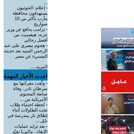
...
-
إعلام: الحوثيون
يستهدفون محافظة
مأرب بأكثر من 10
صواريخ
-
ترامب يدافع عن وزير
حربه: هيغسيث من
أفضل رجالي
-
هجوم مصري على عبد
الرحمن السيد بعد حديثه
المسيء عن مصر
المزيد.....
احدث الأخبار المهمة
-
وثّقت معركتها مع
سرطان نادر.. وفاة
صانعة المحتوى
الأمريكية س ...
-
لحظة احتماء طلاب
تحت الطاولات أثناء
إطلاق نار بمدرسة في
تايل ...
-
بعد تزايد عمليات
الإنقاذ.. ماليزيا تقيّد