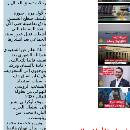
رحلات تسلق الجبال ل
...
-
لأول مرة.. صورة
تكشف سطح الشمس
بأدق تفاصيله حتى الآن
-
هذه المقاطع التي
أشعلت فتيل عبور سبتة
الجماعي بعد انتشارها
ب ...
-
ماذا نعلم عن السعودي
عبدالله الشهري بعد
تعيينه قائدا للتحالف ...
-
قادة باكستان وتركيا
يتوجهون إلى السعودية..
هل يُعلن اتفاق دف ...
-
أسباب استبعاد
المنتخب الروسي
للهوكي من بطولة
العالم 2027
-
موقع أوكراني يشير
إلى اشتعال الحرب
الباردة مجددا بين
زيلينسك ...
-
بوتين يبحث مع محمد
بن زايد آل نهيان هاتفيا