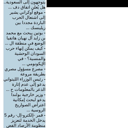
يتوجهون إلى السعودية..
هل يُعلن اتفاق دف ...
-
موقع أوكراني يشير
إلى اشتعال الحرب
الباردة مجددا بين
زيلينسك ...
-
بوتين يبحث مع محمد
بن زايد آل نهيان هاتفيا
الوضع في منطقة ال ...
-
كيف يمكن إنهاء حرب
السودان الوحشية
والمنسية؟ - في
الإيكونومي ...
-
مصرع مسؤول مصري
بطريقة مروعة
-
رئيس الوزراء الليتواني
يدعو إلى عدم إثارة
الذعر بالمعلومات ح ...
-
وزير خارجية بولندا
يدعو لبحث إمكانية
اعتراض الصواريخ
الروسية ...
-
قمر -إلكترو-إل- رقم 5
يدخل الخدمة لتعزيز
منظومة الأرصاد الفض