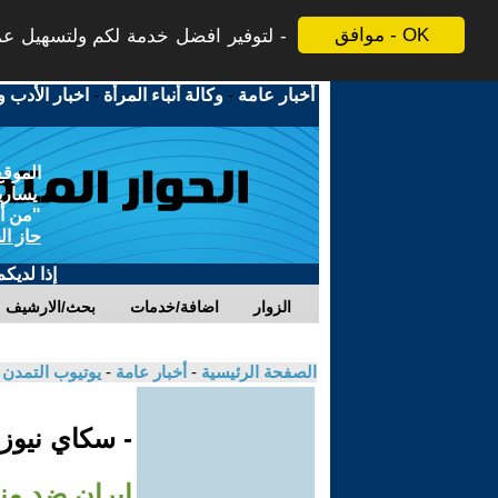
موافق - OK
لتوفير افضل خدمة لكم ولتسهيل عملي
أخبار عامة
-
وكالة أنباء المرأة
-
اخبار الأدب و
الموقع
يسارية
"من أج
حاز ال
إذا لديك
الزوار
اضافة/خدمات
بحث/الارشيف
الصفحة الرئيسية
-
أخبار عامة
-
يوتيوب التمدن
- سكاي نيوز
إيران ضد من