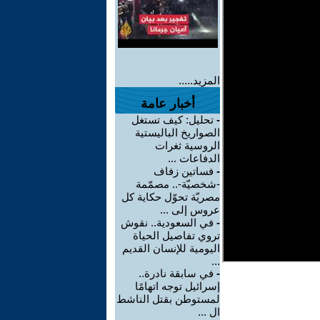
المزيد.....
أخبار عامة
-
تحليل: كيف تستغل
الصواريخ الباليستية
الروسية ثغرات
الدفاعات ...
-
فساتين زفاف
-شخصيّة-.. مصمّمة
مصريّة تحوّل حكاية كل
عروس إلى ...
-
في السعودية.. نقوش
تروي تفاصيل الحياة
اليومية للإنسان القديم
...
-
في سابقة نادرة..
إسرائيل توجه اتهامًا
لمستوطن بقتل الناشط
ال ...