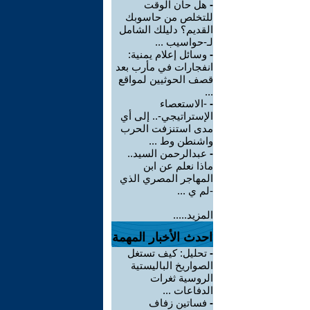
-
هل حان الوقت
للتخلص من حاسوبك
القديم؟ دليلك الشامل
لـ-حواسيب ...
-
وسائل إعلام يمنية:
انفجارات في مأرب بعد
قصف الحوثيين لمواقع
...
-
-الاستعصاء
الإستراتيجي-.. إلى أي
مدى استنزفت الحرب
واشنطن وط ...
-
عبدالرحمن السيد..
ماذا نعلم عن ابن
المهاجر المصري الذي
-لم ي ...
المزيد.....
احدث الأخبار المهمة
-
تحليل: كيف تستغل
الصواريخ الباليستية
الروسية ثغرات
الدفاعات ...
-
فساتين زفاف