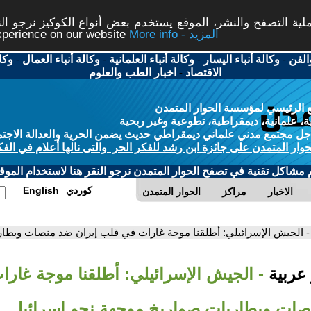
ة التصفح والنشر، الموقع يستخدم بعض أنواع الكوكيز نرجو النق
More info - المزيد
experience on our website
الفن
-
وكالة أنباء اليسار
-
وكالة أنباء العلمانية
-
وكالة أنباء العمال
-
وكا
الاقتصاد
-
اخبار الطب والعلوم
 الرئيسي لمؤسسة الحوار المتمدن
، علمانية، ديمقراطية، تطوعية وغير ربحية
ل مجتمع مدني علماني ديمقراطي حديث يضمن الحرية والعدالة الاجتم
حوار المتمدن على جائزة ابن رشد للفكر الحر والتى نالها أعلام في الفك
م مشاكل تقنية في تصفح الحوار المتمدن نرجو النقر هنا لاستخدام الموقع
كوردي
English
الاخبار
مراكز
الحوار المتمدن
- الجيش الإسرائيلي: أطلقنا موجة غارات في قلب إيران ضد منصات وبطار
 عربية
- الجيش الإسرائيلي: أطلقنا موجة غار
صات وبطاريات صواريخ موجهة نحو إسرائيل