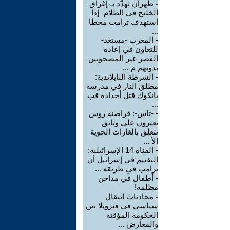
-
طهران تهدّد بـ-إغراق
الخليج في الظلام- إذا
استهدف ترامب محطا
...
-
المغرب -مستعد-
للتعاون في إعادة
القصر غير المصحوبين
بذويهم م ...
-
الشرطة التايلاندية:
مطلق النار في مدرسة
بانكوك قتل أجداده قب
...
-
-تاس-: قراصنة روس
يعثرون على وثائق
تتعلق بالغارات الجوية
الأ ...
-
القناة 14 الإسرائيلية:
التقييم في إسرائيل أن
ترامب في طريقه ...
-
أطفال في مداخن
مظلمة!
-
محادثات انتقال
سياسي في فنزويلا بين
الحكومة المؤقتة
والمعارض ...