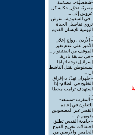
-شخصيّة-.. مصمّمة
مصريّة تحوّل حكاية كل
عروس إلى ...
-
في السعودية.. نقوش
تروي تفاصيل الحياة
اليومية للإنسان القديم
...
-
الأردن.. رواج إعلان
الأمير علي عدم تغير
الموقف من انفنتينو ر ...
-
في سابقة نادرة..
إسرائيل توجه اتهامًا
لمستوطن بقتل الناشط
ال ...
-
طهران تهدّد بـ-إغراق
الخليج في الظلام- إذا
ا
استهدف ترامب محطا
...
-
المغرب -مستعد-
للتعاون في إعادة
القصر غير المصحوبين
بذويهم م ...
-
جامعة القدس تطلق
احتفالات تخريج الفوج
الخامس والأربعين من