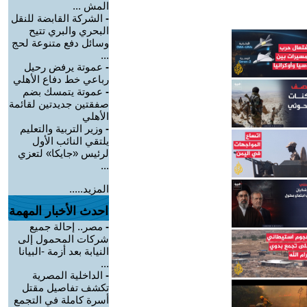
المش ...
-
الشركة القابضة للنقل
البحري والبري تتيح
وسائل دفع متنوعة لحج
...
-
عموتة يرفض رحيل
رباعي خط دفاع الأهلي
-
عموتة يتمسك بضم
صفقتين جديدتين لقائمة
الأهلي
-
وزير التربية والتعليم
يلتقي النائب الأول
لرئيس «جايكا» لتعزي
...
المزيد.....
احدث الأخبار المهمة
-
مصر.. إحالة جميع
شركات المحمول إلى
النيابة بعد أزمة -البيانا
...
-
الداخلية المصرية
تكشف تفاصيل مقتل
أسرة كاملة في التجمع