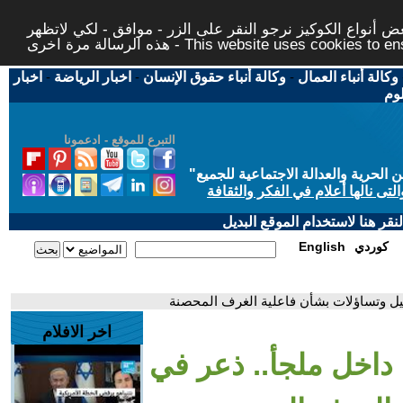
 أنواع الكوكيز نرجو النقر على الزر - موافق - لكي لاتظهر
This website uses cookies to ensure you ge
وكالة أنباء العمال
-
وكالة أنباء حقوق الإنسان
-
اخبار الرياضة
-
اخبار
لوم
التبرع للموقع - ادعمونا
حرية والعدالة الاجتماعية للجميع
"
تى نالها أعلام في الفكر والثقافة
قر هنا لاستخدام الموقع البديل
كوردي
English
ئيل وتساؤلات بشأن فاعلية الغرف المحصنة
اخر الافلام
 داخل ملجأ.. ذعر في