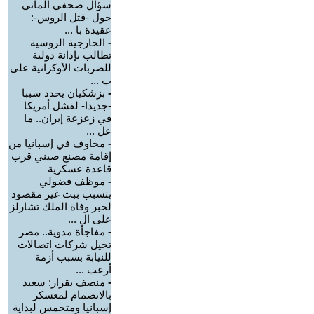
سؤال صحفي ألماني
حول -قتل الروس-:
عقيدة با ...
-
الخارجية الروسية
تطالب بإدانة دولية
للضربات الأوكرانية على
ب ...
-
بزشكيان يحدد سببا
-جديدا- لفشل أمريكا
في زعزعة إيران.. ما
عل ...
-
مخاوف في إسبانيا من
إقامة مصنع صيني قرب
قاعدة عسكرية
-
موظف فضولي
يتسبب ببث غير مقصود
لخبر وفاة الملك تشارلز
على ال ...
-
مفاجأة مدوية.. مصر
تحيل شركات اتصالات
للنيابة بسبب أزمة
أرعب ...
-
منصف بقرار: سعيد
بالانضمام لمعسكر
إسبانيا ومتحمس لبداية