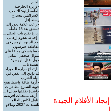
الخام ...
-
وزيرة الخارجية
الفلسطينية: التصعيد
الإسرائيلي يتسارع
وسط إفل ...
-
راغب علامة يعود إلى
دمشق بعد 15 عاماً..
زيارة تفتح باب الحفل ...
-
إحباط هجوم إرهابي
ضد الجنود الروس في
مقاطعة خيرسون
-
سلوتسكي معلقا على
سؤال صحفي ألماني
حول -قتل الروس-:
عقيدة با ...
-
ارتفاع حرارة البحيرات
قد يؤدي إلى نقص في
مياه الشرب
-
أزمة طاقة واسط تفتح
جبهة الشارع مظاهرات
حاشدة تفككها قنابل ا ...
-
أربعة منتخبات أفريقية
جاد الأفلام الجيدة
تتأهل لكأس العالم
للسيدات 2027، ومالاو
ا
...