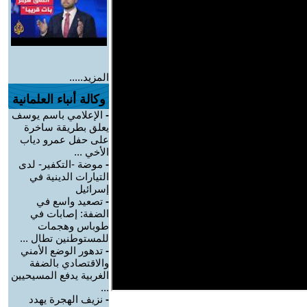
المزيد.....
وكالة أنباء العلمانية
-
الإعلامي باسم يوسف
يعلق بطريقة ساخرة
على حفل عمرو دياب
الأخي ...
-
موضة -التكفير- لدى
التيارات الدينية في
إسرائيل
-
تصعيد واسع في
الضفة: إصابات في
طوباس وهجمات
للمستوطنين تطال ...
-
تدهور الوضع الأمني
والاقتصادي بالضفة
الغربية يدفع المسيحيين
...
-
نزيف الهجرة يهدد