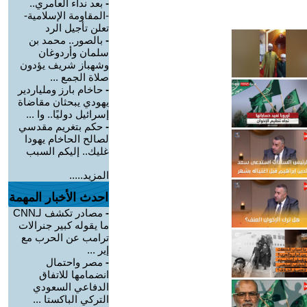
-
بعد نداء العامري..
-المقاومة الإسلامية-
تعلن تأجيل الرد
-
بالصور.. محمد بن
سلمان وأردوغان
وشهباز شريف يؤدون
صلاة الجمع ...
-
حاخام بارز وملياردير
يهودي يبحثان مقاضاة
إسرائيل دوليًا.. وا ...
-
حكم بتغريم مقدسي
لصالح الحاخام يهودا
غليك.. إليكم السبب
المزيد.....
احدث الأخبار المهمة
-
مصادر تكشف لـCNN
ما يقوله كبير جنرالات
ترامب عن الحرب مع
إير ...
-
مصر واحتمال
انضمامها للاتفاق
الدفاعي السعودي
التركي الباكستا ...