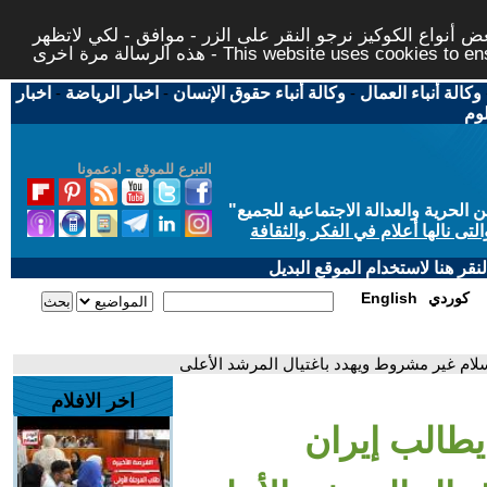
 أنواع الكوكيز نرجو النقر على الزر - موافق - لكي لاتظهر
This website uses cookies to ensure you ge
وكالة أنباء العمال
-
وكالة أنباء حقوق الإنسان
-
اخبار الرياضة
-
اخبار
لوم
التبرع للموقع - ادعمونا
حرية والعدالة الاجتماعية للجميع
"
تى نالها أعلام في الفكر والثقافة
قر هنا لاستخدام الموقع البديل
كوردي
English
لام غير مشروط ويهدد باغتيال المرشد الأعلى
اخر الافلام
يطالب إيران