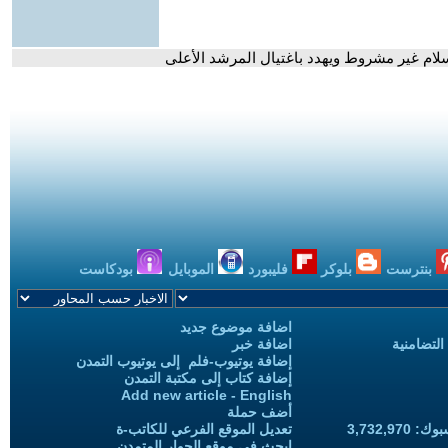
لام غير مشروط ويهدد باغتيال المرشد الأعلى
بنترست
بلوكر
فليبورد
الموبايل
بودكاست
اضافة موضوع جديد
التضامنية
اضافة خبر
إضافة يوتيوب-فلم إلى يوتيوب التمدن
إضافة كتاب إلى مكتبة التمدن
Add new article - English
أضف حملة
3,732,97
تعديل الموقع الفرعي للكاتب-ة
ابحث في موقع الحوار المتمدن