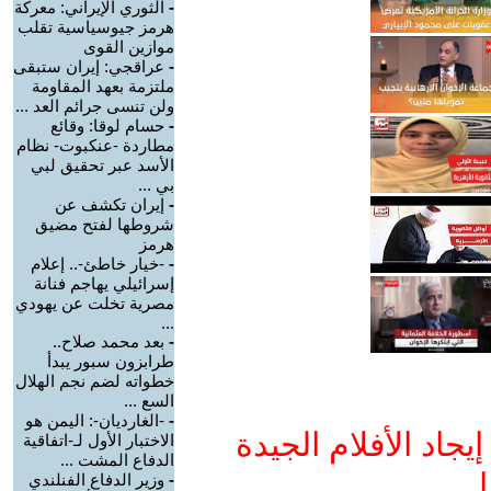
-
الثوري الإيراني: معركة
هرمز جيوسياسية تقلب
موازين القوى
-
عراقجي: إيران ستبقى
ملتزمة بعهد المقاومة
ولن تنسى جرائم العد ...
-
حسام لوقا: وقائع
مطاردة -عنكبوت- نظام
الأسد عبر تحقيق لبي
بي ...
-
إيران تكشف عن
شروطها لفتح مضيق
هرمز
-
-خيار خاطئ-.. إعلام
إسرائيلي يهاجم فنانة
مصرية تخلت عن يهودي
...
-
بعد محمد صلاح..
طرابزون سبور يبدأ
خطواته لضم نجم الهلال
السع ...
-
-الغارديان-: اليمن هو
جاد الأفلام الجيدة
الاختبار الأول لـ-اتفاقية
الدفاع المشت ...
ا
-
وزير الدفاع الفنلندي