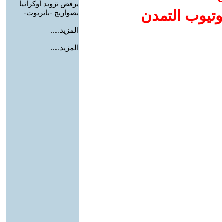
يرفض تزويد أوكرانيا
وتيوب التمدن
بصواريخ -باتريوت-
المزيد.....
المزيد.....