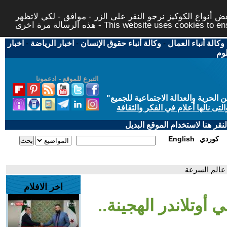
 أنواع الكوكيز نرجو النقر على الزر - موافق - لكي لاتظهر
This website uses cookies to ensure you ge
وكالة أنباء العمال
-
وكالة أنباء حقوق الإنسان
-
اخبار الرياضة
-
اخبار
لوم
التبرع للموقع - ادعمونا
حرية والعدالة الاجتماعية للجميع
"
تى نالها أعلام في الفكر والثقافة
قر هنا لاستخدام الموقع البديل
كوردي
English
| عالم السرعة
اخر الافلام
 أوتلاندر الهجينة..