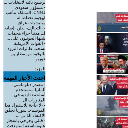
ترشيح نائبه لانتخابات ...
-
مسؤول سعودي
لـCNN: المملكة تتأهب
لهجوم تخطط له
ميليشيات عراق ...
-
-التحالف- يعلن -إصابة
11 مدنياً جراء هجمات
شنها الحوثيون على ...
-
القوات الأمريكية
تسحب طائرات التزود
بالوقود من مطار بن
غوريو ...
المزيد.....
احدث الأخبار المهمة
-
مصدر دبلوماسي:
ألمانيا ستستخدم
أسلحة تقليدية في
المناورات ال ...
-
-لا حاجة للاستيراد هذا
الموسم-.. سوريا تحقّق
الاكتفاء الذاتي ...
-
قتلى وجرحى بانفجار
عبوة ناسفة استهدفت