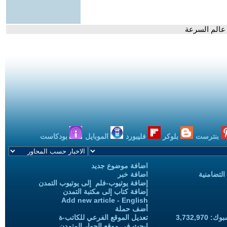
| عالم السرعة
بنترست
بلوكر
فليبورد
الموبايل
بودكاست
اضافة موضوع جديد
التضامنية
اضافة خبر
إضافة يوتيوب-فلم إلى يوتيوب التمدن
إضافة كتاب إلى مكتبة التمدن
Add new article - English
أضف حملة
3,732,97
تعديل الموقع الفرعي للكاتب-ة
ابحث في موقع الحوار المتمدن