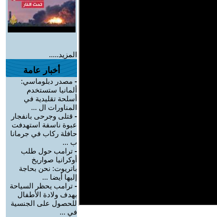
المزيد.....
أخبار عامة
-
مصدر دبلوماسي:
ألمانيا ستستخدم
أسلحة تقليدية في
المناورات ال ...
-
قتلى وجرحى بانفجار
عبوة ناسفة استهدفت
حافلة ركاب في جرمانا
ب ...
-
ترامب حول طلب
أوكرانيا صواريخ
باتريوت: نحن بحاجة
إليها أيضا ...
-
ترامب يحظر السياحة
بهدف ولادة الأطفال
للحصول على الجنسية
في ...