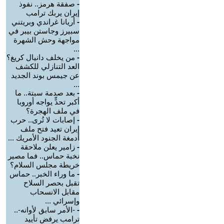
-
صفقة هرمز.. نفوذ
إيران يربك ترامب
-
أريانا غراندي وبريتني
سبيرز وجاستن بيبر في
مواجهة وحش الشهرة
...
-
من يخلف دانيال كريغ؟
العد التنازلي للكشف
عن جيمس بوند الجديد
...
-
بعد صدمة سبتة.. ما
أكبر تحدٍّ يواجه أوروبا
في ملف الهجرة؟
-
إصابات لا تُرى.. حرب
إيران تعيد فتح ملف
أدمغة الجنود الأمريك ...
-
زامير يعلن ملاحقة
نخبة حماس.. فما مصير
خريطة مجلس السلام؟
-
ما وراء الخبر.. حماس
تقبل بحصر السلاح
مقابل الانسحاب
وإسرائي ...
-
-الأمر سابق لأوانه-..
ترامب يرفض تأييد