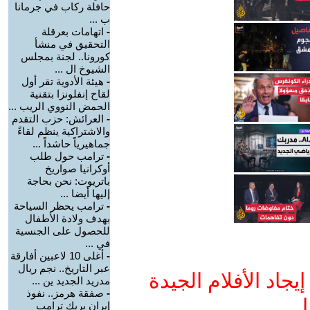
حافلة ركاب في جرمانا
ب ...
-
اتهامات بعرقلة
التحقيق في منشأ
كورونا.. لجنة بمجلس
الشيوخ ال ...
-
هيئة الأدوية تقر أول
لقاح إنفلونزا بتقنية
الحمض النووي الريب ...
-
العرائش: حزب التقدم
والاشتراكية ينظم لقاءً
جماهيرياً حاشداً ...
-
ترامب حول طلب
أوكرانيا صواريخ
باتريوت: نحن بحاجة
إليها أيضا ...
-
ترامب يحظر السياحة
بهدف ولادة الأطفال
للحصول على الجنسية
في ...
-
أغلى 10 لاعبين أفارقة
عبر التاريخ.. نجم ريال
جاد الأفلام الجيدة
مدريد الجديد ين ...
-
صفقة هرمز.. نفوذ
ا
إيران يربك ترامب