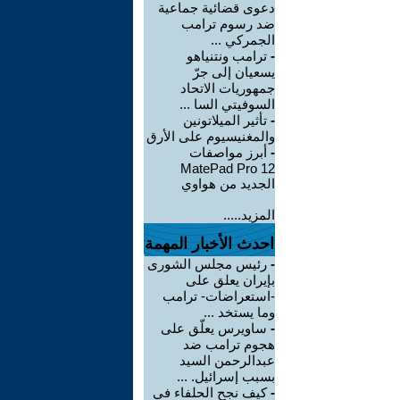
دعوى قضائية جماعية
ضد رسوم ترامب
الجمركي ...
-
ترامب ونتنياهو
يسعيان إلى جرّ
جمهوريات الاتحاد
السوفيتي السا ...
-
تأثير الميلاتونين
والمغنيسيوم على الأرق
-
أبرز مواصفات
MatePad Pro 12
الجديد من هواوي
المزيد.....
احدث الأخبار المهمة
-
رئيس مجلس الشورى
بإيران يعلق على
-استعراضات- ترامب
وما يستخد ...
-
ساويرس يعلّق على
هجوم ترامب ضد
عبدالرحمن السيد
بسبب إسرائيل. ...
-
كيف نجح الحلفاء في