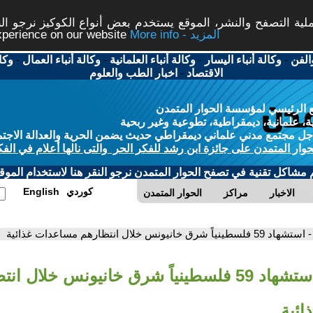
ة التصفح والنشر، الموقع يستخدم بعض أنواع الكوكيز نرجو النق
More info - المزيد
experience on our website
الفن
-
وكالة أنباء اليسار
-
وكالة أنباء العلمانية
-
وكالة أنباء العمال
-
وكا
الاقتصاد
-
اخبار الطب والعلوم
 الرئيسي لمؤسسة الحوار المتمدن
، علمانية، ديمقراطية، تطوعية وغير ربحية
ل مجتمع مدني علماني ديمقراطي حديث يضمن الحرية والعدالة الاجتم
حوار المتمدن على جائزة ابن رشد للفكر الحر والتى نالها أعلام في الفك
م مشاكل تقنية في تصفح الحوار المتمدن نرجو النقر هنا لاستخدام الموقع
كوردي
English
الاخبار
مراكز
الحوار المتمدن
- استشهاد 59 فلسطينياً شرق خانيونس خلال انتظارهم مساعدات غذائية
- استشهاد 59 فلسطينياً شرق خانيونس خلال ا
ئية