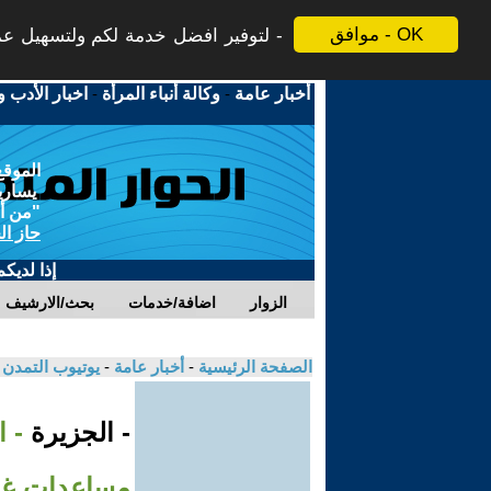
موافق - OK
لتوفير افضل خدمة لكم ولتسهيل عملي
أخبار عامة
-
وكالة أنباء المرأة
-
اخبار الأدب و
الموقع
يسارية
"من أج
حاز ال
إذا لديك
الزوار
اضافة/خدمات
بحث/الارشيف
الصفحة الرئيسية
-
أخبار عامة
-
يوتيوب التمدن
- الجزيرة
مساعدات غذا