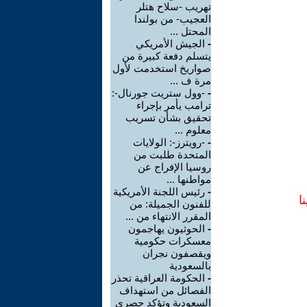
تهريب -سلاح هتلر
العجيب- من بولندا
المحتل ...
-
الجيش الأمريكي
يتسلم دفعة كبيرة من
صواريخ استخدمت لأول
مرة ف ...
-
-وول ستريت جورنال-:
ترامب يأمر بإجراء
تحقيق بشأن تسريب
معلوم ...
-
-رويترز-: الولايات
المتحدة طلبت من
روسيا الإفراج عن
مواطنها ...
-
رئيس اللجنة الأمريكية
ا
للفنون الجميلة: من
المقرر الانتهاء من ...
-
الحوثيون يهاجمون
معسكرات حكومية
ويقصفون نجران
بالسعودية
-
الحكومة العراقية تحذر
الفصائل من استهداف
السعودية وتؤكد حصري