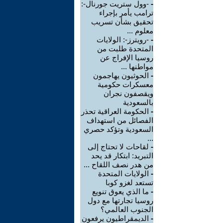
-
-وول ستريت جورنال-:
ترامب يأمر بإجراء
تحقيق بشأن تسريب
معلوم ...
-
-رويترز-: الولايات
المتحدة طلبت من
روسيا الإفراج عن
مواطنها ...
-
الحوثيون يهاجمون
معسكرات حكومية
ويقصفون نجران
بالسعودية
-
الحكومة العراقية تحذر
الفصائل من استهداف
السعودية وتؤكد حصري
...
-
لقاحات لا تحتاج إلى
التبريد: ابتكار قد يحد
من هدر نصف اللقاح ...
-
الولايات المتحدة
تستعد لغزو كوبا
-
ما الذي يعوق تنويع
روسيا تجارتها مع دول
الجنوب العالمي؟
-
الديمقراطيون يرفعون