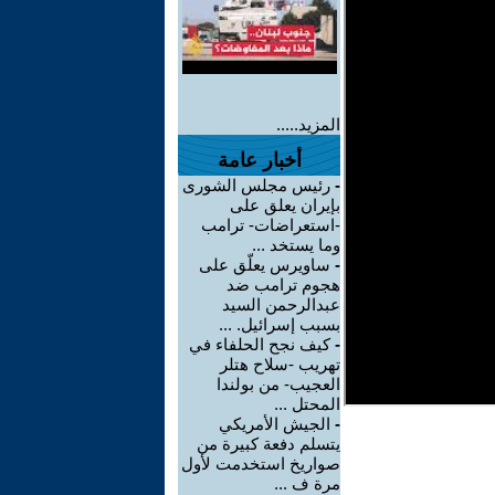
المزيد.....
أخبار عامة
-
رئيس مجلس الشورى
بإيران يعلق على
-استعراضات- ترامب
وما يستخد ...
-
ساويرس يعلّق على
هجوم ترامب ضد
عبدالرحمن السيد
بسبب إسرائيل. ...
-
كيف نجح الحلفاء في
تهريب -سلاح هتلر
العجيب- من بولندا
المحتل ...
-
الجيش الأمريكي
يتسلم دفعة كبيرة من
صواريخ استخدمت لأول
مرة ف ...