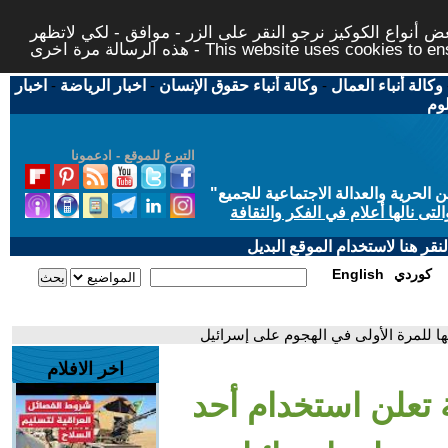
 أنواع الكوكيز نرجو النقر على الزر - موافق - لكي لاتظهر
This website uses cookies to ensure you ge
وكالة أنباء العمال
-
وكالة أنباء حقوق الإنسان
-
اخبار الرياضة
-
اخبار
لوم
التبرع للموقع - ادعمونا
حرية والعدالة الاجتماعية للجميع
"
تى نالها أعلام في الفكر والثقافة
قر هنا لاستخدام الموقع البديل
كوردي
English
خها للمرة الأولى في الهجوم على إسرائيل
اخر الافلام
ية تعلن استخدام أحد