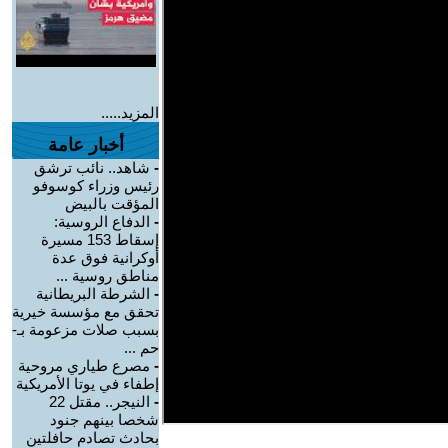
المزيد.....
أخبار عامة
-
شاهد.. نائب ترشق
رئيس وزراء كوسوفو
المؤقت بالبيض
-
الدفاع الروسية:
إسقاط 153 مسيرة
أوكرانية فوق عدة
مناطق روسية ...
-
الشرطة البريطانية
تحقق مع مؤسسة خيرية
بسبب صلات مزعومة بـ-
حم ...
-
مصرع طياري مروحية
إطفاء في يوتا الأمريكية
-
النيجر.. مقتل 22
شخصا بينهم جنود
بحادث تصادم حافلتين