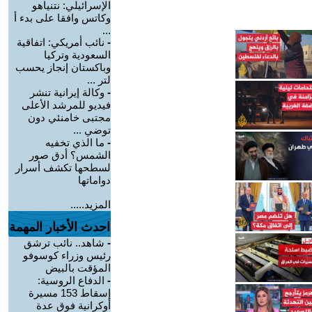
الإسرائيلي: نتنياهو
وكاتس وافقا على بدء أ
...
-
نائب أمريكي: اتفاقية
السعودية وتركيا
وباكستان إنجاز يحسب
لتر ...
-
وكالة إيرانية تنشر
فيديو للمرشد الأعلى
مجتبى خامنئي دون
توضي ...
-
ما الذي تخفيه
الشمس؟ أدق صور
لسطحها تكشف أسرار
دواماتها
المزيد.....
احدث الأخبار المهمة
-
شاهد.. نائب ترشق
رئيس وزراء كوسوفو
المؤقت بالبيض
-
الدفاع الروسية:
إسقاط 153 مسيرة
أوكرانية فوق عدة