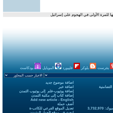
خها للمرة الأولى في الهجوم على إسرائيل
بنترست
بلوكر
فليبورد
الموبايل
بودكاست
اضافة موضوع جديد
التضامنية
اضافة خبر
إضافة يوتيوب-فلم إلى يوتيوب التمدن
إضافة كتاب إلى مكتبة التمدن
Add new article - English
أضف حملة
3,732,97
تعديل الموقع الفرعي للكاتب-ة
ابحث في موقع الحوار المتمدن