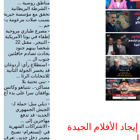
مناطق روسية ...
-
الشرطة البريطانية
تحقق مع مؤسسة خيرية
بسبب صلات مزعومة بـ-
حم ...
-
مصرع طياري مروحية
إطفاء في يوتا الأمريكية
-
النيجر.. مقتل 22
شخصا بينهم جنود
بحادث تصادم حافلتين
جنوب ال ...
-
استطلاع رأي: أردوغان
قد يخسر الجولة الثانية
للانتخابات الرئا ...
-
-بنى تحتية بلا
مساكن-.. نتنياهو وكاتس
يوافقان سرا على بدء أع
...
-
ديلي ميل: حملة لـ-
الجيش الجمهوري
الجديد- قد تدفع
مهاجرين إلى ...
جاد الأفلام الجيدة
-
الاشتراكات الشهرية
في -إنستغرام- تصبح
ا
مصدر دخل جديد.. تعرف