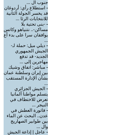
جنوب ال ...
-
استطلاع رأي: أردوغان
قد يخسر الجولة الثانية
للانتخابات الرئا ...
-
-بنى تحتية بلا
مساكن-.. نتنياهو وكاتس
يوافقان سرا على بدء أع
...
-
ديلي ميل: حملة لـ-
الجيش الجمهوري
الجديد- قد تدفع
مهاجرين إلى ...
-
مباشر: اتفاق وشيك
بين إيران وسلطنة عمان
بشأن الإدارة المستقب
...
-
الجيش الجزائري
يتسلم مواطنا ألمانيا
تعرض للاختطاف في
النيجر ...
-
فاتورة العطش في
عدن.. البحث عن الماء
بين طوابير الصهاريج
وال ...
-
عاجل | إذاعة الجيش