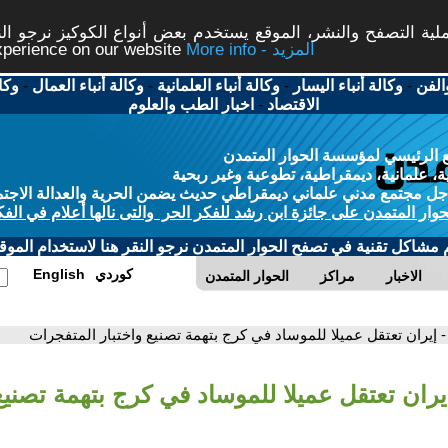
ة التصفح والنشر، الموقع يستخدم بعض أنواع الكوكيز نرجو النق
More info - المزيد
experience on our website
الفن
-
وكالة أنباء اليسار
-
وكالة أنباء العلمانية
-
وكالة أنباء العمال
-
وكا
الاقتصاد
-
اخبار الطب والعلوم
 الرئيسي لمؤسسة الحوار المتمدن
، علمانية، ديمقراطية، تطوعية وغير ربحية
ل مجتمع مدني علماني ديمقراطي حديث يضمن الحرية والعدالة الاجتم
حوار المتمدن على جائزة ابن رشد للفكر الحر والتى نالها أعلام في الفك
م مشاكل تقنية في تصفح الحوار المتمدن نرجو النقر هنا لاستخدام الموقع
كوردي
English
الاخبار
مراكز
الحوار المتمدن
- إيران تعتقل عميلا للموساد في كرج بتهمة تصنيع واختبار المتفجرات
يران تعتقل عميلا للموساد في كرج بتهمة تصنيع