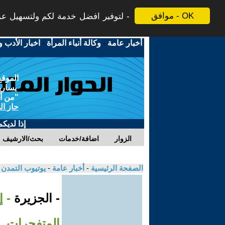
موافق - OK
لتوفير افضل خدمة لكم ولتسهيل عملي
أخبار عامة
-
وكالة أنباء المرأة
-
اخبار الأدب و
الموقع
يسارية
"من أج
حاز ال
إذا لديك
الزوار
اضافة/خدمات
بحث/الارشيف
الصفحة الرئيسية
-
أخبار عامة
-
يوتيوب التمدن
- الجزيرة
- إ
المتفجرات