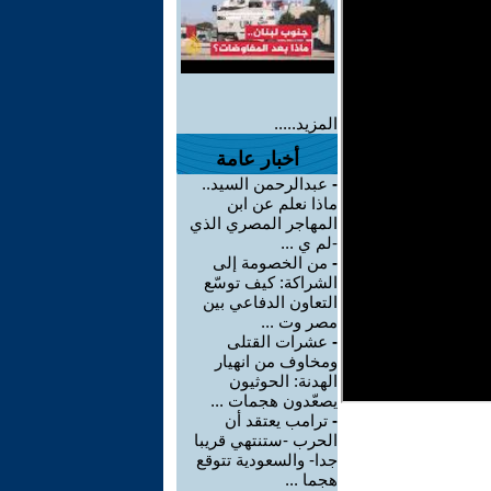
المزيد.....
أخبار عامة
-
عبدالرحمن السيد..
ماذا نعلم عن ابن
المهاجر المصري الذي
-لم ي ...
-
من الخصومة إلى
الشراكة: كيف توسّع
التعاون الدفاعي بين
مصر وت ...
-
عشرات القتلى
ومخاوف من انهيار
الهدنة: الحوثيون
يصعّدون هجمات ...
-
ترامب يعتقد أن
الحرب -ستنتهي قريبا
جدا- والسعودية تتوقع
هجما ...