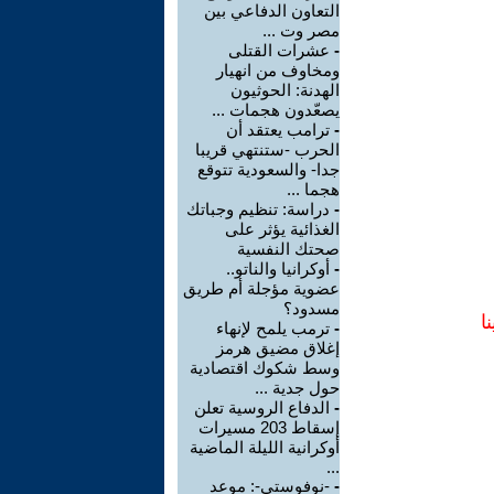
التعاون الدفاعي بين
مصر وت ...
-
عشرات القتلى
ومخاوف من انهيار
الهدنة: الحوثيون
يصعّدون هجمات ...
-
ترامب يعتقد أن
الحرب -ستنتهي قريبا
جدا- والسعودية تتوقع
هجما ...
-
دراسة: تنظيم وجباتك
الغذائية يؤثر على
صحتك النفسية
-
أوكرانيا والناتو..
عضوية مؤجلة أم طريق
مسدود؟
ا
-
ترمب يلمح لإنهاء
إغلاق مضيق هرمز
وسط شكوك اقتصادية
حول جدية ...
-
الدفاع الروسية تعلن
إسقاط 203 مسيرات
أوكرانية الليلة الماضية
...
-
-نوفوستي-: موعد