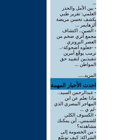
...
-
بين الأمل والحذر
العلمي: تقرير طبي
يكشف تحسن مريضة
ألزهايمر ...
-
الصين.. اكتشاف
مجمع أثري ضخم من
العصر البرونزي
-
-جعلوه أضحوكة-..
ترمب يوقّع أمرين
تنفيذيين لتقييد حق
المواطن ...
المزيد.....
احدث الأخبار المهمة
-
عبدالرحمن السيد..
ماذا نعلم عن ابن
المهاجر المصري الذي
-لم ي ...
-
الكسوف الكلي
للشمس.. أين يمكنك
مشاهدته؟
-
من الخصومة إلى
الشراكة: كيف توسّع