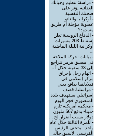
-
دراسة: تنظيم وجباتك
الغذائية يؤثر على
صحتك النفسية
-
أوكرانيا والناتو..
عضوية مؤجلة أم طريق
مسدود؟
-
الدفاع الروسية تعلن
إسقاط 203 مسيرات
أوكرانية الليلة الماضية
...
-
بيانات: حركة الملاحة
في مضيق هرمز تتراجع
إلى 33 سفينة خلال أ ...
-
اتهام رجل بإحراق
مركز إسلامي في
فيلادلفيا بدافع ديني
-
مراسلنا: قصف
إسرائيلي يستهدف بلدة
المنصوري فجر اليوم
-
محكمة أمريكية تلزم
-ميتا- بدفع 567 مليون
دولار بسبب أضرار لح ...
-
للمرة الثالثة خلال عام
واحد.. متحف الرئيس
الفرنسي الأسبق جاك