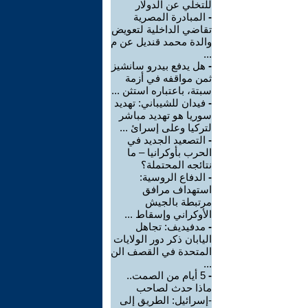
للتخلي عن الدولار
-
المبادرة المصرية
تقاضي الداخلية لتعويض
والدة محمد قنديل عن م
...
-
هل يدفع بيدرو سانشيز
ثمن مواقفه في أزمة
سبتة، باعتباره استثن ...
-
فيدان للشيباني: تهديد
سوريا هو تهديد مباشر
لتركيا وعلى إسرائ ...
-
التصعيد الجديد في
الحرب بأوكرانيا – ما
نتائجه المحتملة؟
-
الدفاع الروسية:
استهداف مرافق
مرتبطة بالجيش
الأوكراني وإسقاط ...
-
مدفيديف: تجاهل
اليابان ذكر دور الولايات
المتحدة في القصف الن
...
-
5 أيام من الصمت..
ماذا حدث لصاحب
-إسرائيل: الطريق إلى