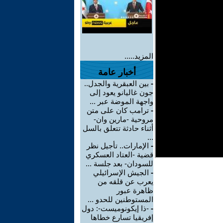
المزيد.....
أخبار عامة
-
بين العبقرية والجدل..
جون غاليانو يعود إلى
واجهة الموضة عبر ...
-
ترامب كان على متن
مروحية -مارين وان-
أثناء حادثة تتعلق بالسل
...
-
الإمارات.. تأجيل نظر
قضية -العتاد العسكري
للسودان- بعد جلسة ...
-
الجيش الإسرائيلي
يعرب عن قلقه من
ظاهرة عبور
المستوطنين للحدو ...
-
-ذا إيكونوميست-: دول
إفريقيا تسارع خطاها