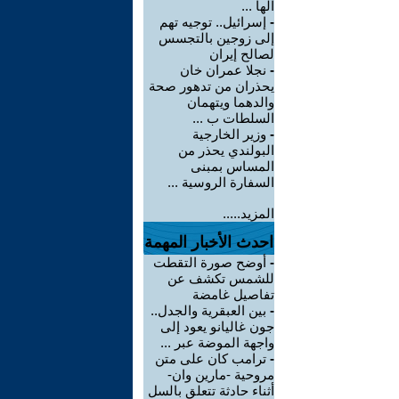
الها ...
-
إسرائيل.. توجيه تهم
إلى زوجين بالتجسس
لصالح إيران
-
نجلا عمران خان
يحذران من تدهور صحة
والدهما ويتهمان
السلطات ب ...
-
وزير الخارجية
البولندي يحذر من
المساس بمبنى
السفارة الروسية ...
المزيد.....
احدث الأخبار المهمة
-
أوضح صورة التقطت
للشمس تكشف عن
تفاصيل غامضة
-
بين العبقرية والجدل..
جون غاليانو يعود إلى
واجهة الموضة عبر ...
-
ترامب كان على متن
مروحية -مارين وان-
أثناء حادثة تتعلق بالسل