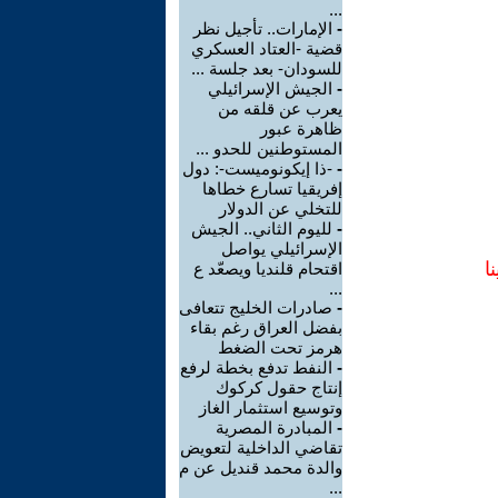
...
-
الإمارات.. تأجيل نظر
قضية -العتاد العسكري
للسودان- بعد جلسة ...
-
الجيش الإسرائيلي
يعرب عن قلقه من
ظاهرة عبور
المستوطنين للحدو ...
-
-ذا إيكونوميست-: دول
إفريقيا تسارع خطاها
للتخلي عن الدولار
-
لليوم الثاني.. الجيش
الإسرائيلي يواصل
ا
اقتحام قلنديا ويصعّد ع
...
-
صادرات الخليج تتعافى
بفضل العراق رغم بقاء
هرمز تحت الضغط
-
النفط تدفع بخطة لرفع
إنتاج حقول كركوك
وتوسيع استثمار الغاز
-
المبادرة المصرية
تقاضي الداخلية لتعويض
والدة محمد قنديل عن م
...