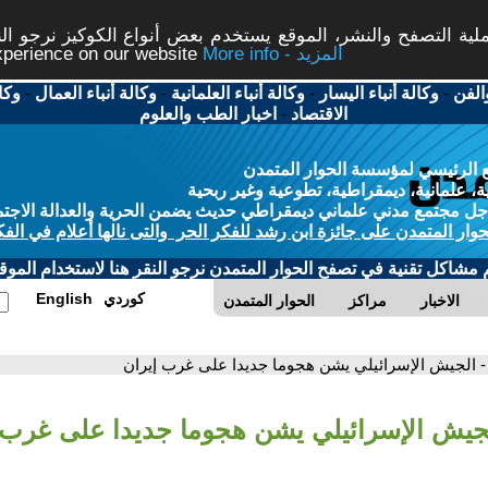
ة التصفح والنشر، الموقع يستخدم بعض أنواع الكوكيز نرجو النق
More info - المزيد
experience on our website
الفن
-
وكالة أنباء اليسار
-
وكالة أنباء العلمانية
-
وكالة أنباء العمال
-
وكا
الاقتصاد
-
اخبار الطب والعلوم
 الرئيسي لمؤسسة الحوار المتمدن
، علمانية، ديمقراطية، تطوعية وغير ربحية
ل مجتمع مدني علماني ديمقراطي حديث يضمن الحرية والعدالة الاجتم
حوار المتمدن على جائزة ابن رشد للفكر الحر والتى نالها أعلام في الفك
م مشاكل تقنية في تصفح الحوار المتمدن نرجو النقر هنا لاستخدام الموقع
كوردي
English
الاخبار
مراكز
الحوار المتمدن
- الجيش الإسرائيلي يشن هجوما جديدا على غرب إيران
لجيش الإسرائيلي يشن هجوما جديدا على غرب 