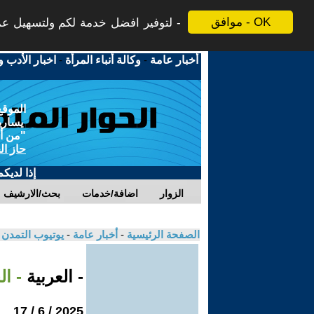
موافق - OK
لتوفير افضل خدمة لكم ولتسهيل عملي
أخبار عامة
-
وكالة أنباء المرأة
-
اخبار الأدب و
الموقع
يسارية
"من أج
حاز ال
إذا لديك
الزوار
اضافة/خدمات
بحث/الارشيف
الصفحة الرئيسية
-
أخبار عامة
-
يوتيوب التمدن
- العربية
- ا
2025 / 6 / 17