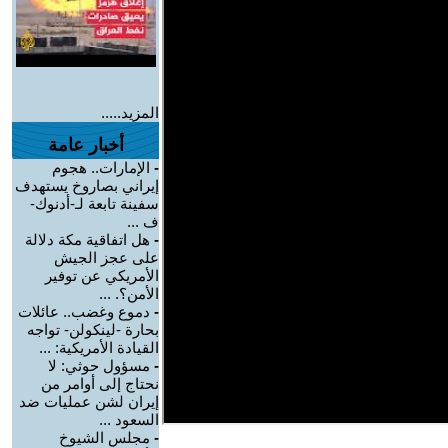
المزيد.....
أخبار عامة
-
الإمارات.. هجوم
إيراني بصاروخ يستهدف
سفينة تابعة لـ-أدنوك-
ف ...
-
هل اتفاقية مكة دلالة
على عجز الجيش
الأمريكي عن توفير
الأمن؟. ...
-
دموع وغضب.. عائلات
بحارة -لينكولن- تواجه
القيادة الأمريكية: ...
-
مسؤول حوثي: لا
نحتاج إلى أوامر من
إيران لشن عمليات ضد
السعود ...
-
مجلس الشيوخ