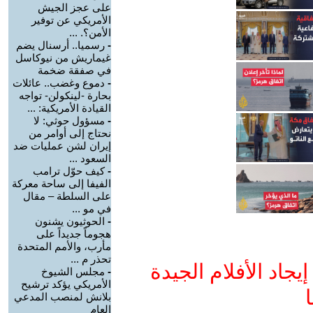
على عجز الجيش
الأمريكي عن توفير
الأمن؟. ...
-
رسميا.. أرسنال يضم
غيماريش من نيوكاسل
في صفقة ضخمة
-
دموع وغضب.. عائلات
بحارة -لينكولن- تواجه
القيادة الأمريكية: ...
-
مسؤول حوثي: لا
نحتاج إلى أوامر من
إيران لشن عمليات ضد
السعود ...
-
كيف حوّل ترامب
الفيفا إلى ساحة معركة
على السلطة – مقال
في مو ...
-
الحوثيون يشنون
هجوماً جديداً على
مأرب، والأمم المتحدة
تحذر م ...
جاد الأفلام الجيدة
-
مجلس الشيوخ
الأمريكي يؤكد ترشيح
ا
بلانش لمنصب المدعي
العام