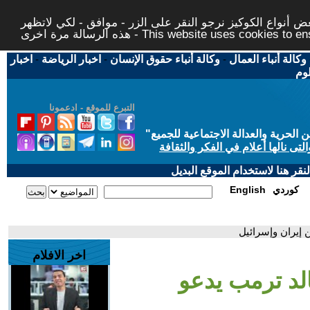
 أنواع الكوكيز نرجو النقر على الزر - موافق - لكي لاتظهر
This website uses cookies to ensure you ge
وكالة أنباء العمال
-
وكالة أنباء حقوق الإنسان
-
اخبار الرياضة
-
اخبار
لوم
التبرع للموقع - ادعمونا
حرية والعدالة الاجتماعية للجميع
"
تى نالها أعلام في الفكر والثقافة
قر هنا لاستخدام الموقع البديل
كوردي
English
 إيران وإسرائيل
اخر الافلام
الد ترمب يدعو