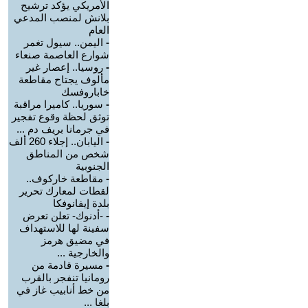
الأمريكي يؤكد ترشيح
بلانش لمنصب المدعي
العام
-
اليمن.. سيول تغمر
شوارع العاصمة صنعاء
-
روسيا.. إعصار غير
مألوف يجتاح مقاطعة
خاباروفسك
-
سوريا.. كاميرا مراقبة
توثق لحظة وقوع تفجير
في جرمانا بريف دم ...
-
اليابان.. إجلاء 260 ألف
شخص من المناطق
الجنوبية
-
مقاطعة خاركوف..
لقطات لمعارك تحرير
بلدة إيفانوفكا
-
-أدنوك- تعلن تعرض
سفينة لها للاستهداف
في مضيق هرمز
والخارجية ...
-
مسيرة قادمة من
رومانيا تنفجر بالقرب
من خط أنابيب غاز في
بلغا ...