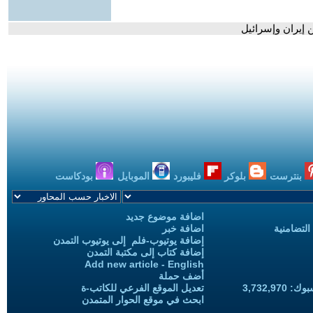
 إيران وإسرائيل
بنترست
بلوكر
فليبورد
الموبايل
بودكاست
اضافة موضوع جديد
التضامنية
اضافة خبر
إضافة يوتيوب-فلم إلى يوتيوب التمدن
إضافة كتاب إلى مكتبة التمدن
Add new article - English
أضف حملة
3,732,97
تعديل الموقع الفرعي للكاتب-ة
ابحث في موقع الحوار المتمدن