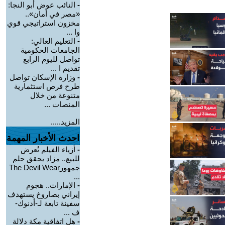
-
النائب عوض أبو النجا:
«مصر في أمان»..
مخزون استراتيجي قوي
وا ...
-
التعليم العالي:
الجامعات الحكومية
تواصل لليوم الرابع
تقديم ا ...
-
وزارة الإسكان تواصل
طرح فرص استثمارية
متنوعة من خلال
المنصات ...
المزيد.....
احدث الأخبار المهمة
-
أزياء الفيلم تُعرض
للبيع.. مزاد يحقق حلم
جمهورThe Devil Wear
...
-
الإمارات.. هجوم
إيراني بصاروخ يستهدف
سفينة تابعة لـ-أدنوك-
ف ...
-
هل اتفاقية مكة دلالة