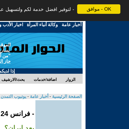
موافق - OK
لتوفير افضل خدمة لكم ولتسهيل عملي
أخبار عامة
-
وكالة أنباء المرأة
-
اخبار الأدب و
الموقع
يسارية
"من أج
حاز ال
إذا لديك
الزوار
اضافة/خدمات
بحث/الارشيف
الصفحة الرئيسية
-
أخبار عامة
-
يوتيوب التمدن
- فرانس 24
بعد إيران؟