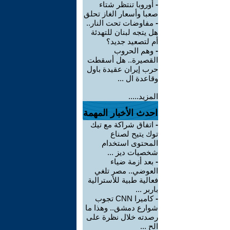
-
أوروبا تنتظر شتاء
صعبا وأسعار الغاز تحلق
-
مفاوضات تحت النار..
هل يتجه لبنان للتهدئة
أم لتصعيد جديد؟
-
وهم الحروب
القصيرة.. هل أسقطت
حرب إيران عقيدة باول
وقاعدة ال ...
المزيد.....
احدث الأخبار المهمة
-
اتفاق شراكة مع تيك
توك يتيح لصناع
المحتوى استخدام
شخصيات ديز ...
-
بعد أزمة ضياء
العوضي.. مصر تلغي
فعالية طبية للأسترالية
باربر ...
-
كاميرا CNN تجوب
شوارع دمشق.. وهذا ما
رصدته خلال نظرة على
الح ...