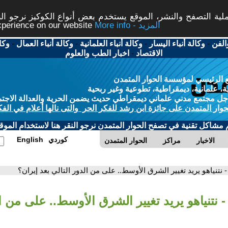
ة التصفح والنشر، الموقع يستخدم بعض أنواع الكوكيز نرجو النق
More info - المزيد
experience on our website
الفن
-
وكالة أنباء اليسار
-
وكالة أنباء العلمانية
-
وكالة أنباء العمال
-
وكا
الاقتصاد
-
اخبار الطب والعلوم
 الرئيسي لمؤسسة الحوار المتمدن
، علمانية، ديمقراطية، تطوعية وغير ربحية
ل مجتمع مدني علماني ديمقراطي حديث يضمن الحرية والعدالة الاجتم
حوار المتمدن على جائزة ابن رشد للفكر الحر والتى نالها أعلام في الفك
م مشاكل تقنية في تصفح الحوار المتمدن نرجو النقر هنا لاستخدام الموقع
كوردي
English
الاخبار
مراكز
الحوار المتمدن
- نتنياهو يريد تغيير الشرق الأوسط.. على من الدور التالي بعد إيران؟
- نتنياهو يريد تغيير الشرق الأوسط.. على من ال