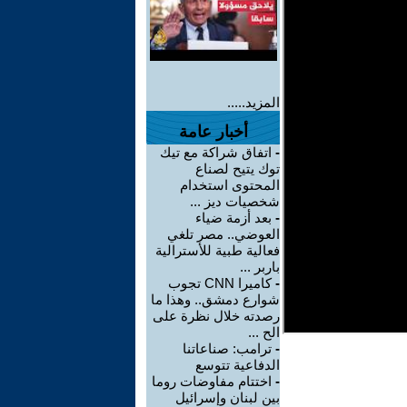
المزيد.....
أخبار عامة
-
اتفاق شراكة مع تيك
توك يتيح لصناع
المحتوى استخدام
شخصيات ديز ...
-
بعد أزمة ضياء
العوضي.. مصر تلغي
فعالية طبية للأسترالية
باربر ...
-
كاميرا CNN تجوب
شوارع دمشق.. وهذا ما
رصدته خلال نظرة على
الح ...
-
ترامب: صناعاتنا
الدفاعية تتوسع
-
اختتام مفاوضات روما
بين لبنان وإسرائيل