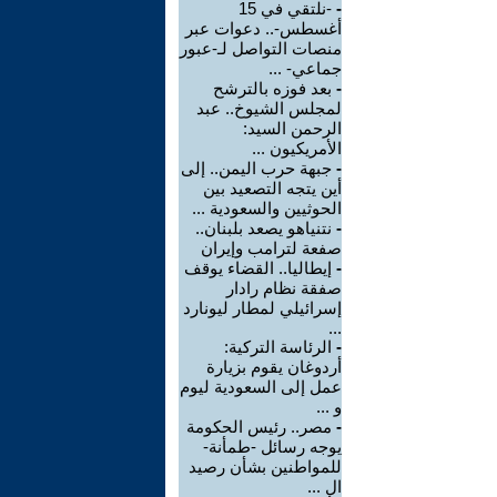
-
-نلتقي في 15
أغسطس-.. دعوات عبر
منصات التواصل لـ-عبور
جماعي- ...
-
بعد فوزه بالترشح
لمجلس الشيوخ.. عبد
الرحمن السيد:
الأمريكيون ...
-
جبهة حرب اليمن.. إلى
أين يتجه التصعيد بين
الحوثيين والسعودية ...
-
نتنياهو يصعد بلبنان..
صفعة لترامب وإيران
-
إيطاليا.. القضاء يوقف
صفقة نظام رادار
إسرائيلي لمطار ليونارد
...
-
الرئاسة التركية:
أردوغان يقوم بزيارة
عمل إلى السعودية ليوم
و ...
-
مصر.. رئيس الحكومة
يوجه رسائل -طمأنة-
للمواطنين بشأن رصيد
ال ...