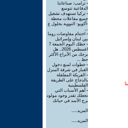
-
ترامب: صناعاتنا
الدفاعية تتوسع
-
تركيا تستهدف تشغيل
جميع مفاعلات محطة
-أكويو- النووية بحلول ع
...
-
اختتام مفاوضات روما
بين لبنان وإسرائيل
-
حظك اليوم الجمعة 7
اغسطس 2026.. هل
برجك من الأبراج الأكثر
حظ ...
-
خطوات لمنع دخول
الغبار في شرفة المنزل
-
الفريكة المفلفلة
بالدجاج على الطريقة
ا
الفلسطينية
-
أهم الأسباب التي
تجعلك تقدر وجود مولود
برج الأسد في حياتك
المزيد.....
المزيد.....