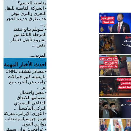
مناسبة للجسم؟
-
الشركة القابضة للنقل
البحري والبري توفر
عدة طرق جديدة لحجز
ر ...
-
سويلم يتابع تنفيذ
المرحلة الثالثة من
مشروع تأهيل قناطر
إدفين ...
المزيد.....
احدث الأخبار المهمة
-
مصادر تكشف لـCNN
ما يقوله كبير جنرالات
ترامب عن الحرب مع
إير ...
-
مصر واحتمال
انضمامها للاتفاق
الدفاعي السعودي
التركي الباكستا ...
-
الثوري الإيراني: معركة
هرمز جيوسياسية تقلب
موازين القوى
-
عراقجي: إيران ستبقى