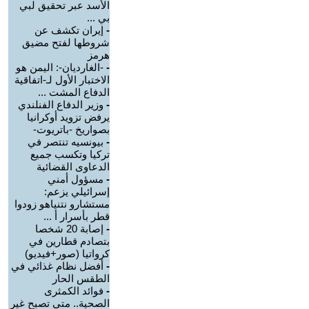
الأسد عبر تحقيق لبي
بي ...
-
إيران تكشف عن
شروطها لفتح مضيق
هرمز
-
-الغارديان-: اليمن هو
الاختبار الأول لـ-اتفاقية
الدفاع المشت ...
-
وزير الدفاع الفنلندي
يرفض تزويد أوكرانيا
بصواريخ -باتريوت-
-
بيونسيه تنتصر في
تركيا وتكسب جميع
الدعاوى القضائية
-
مسؤول أمني
إسرائيلي يزعم:
مستشارو نتنياهو زودوا
قطر بأسرار أ ...
-
إصابة 20 شخصا
بتصادم قطارين في
كرواتيا (صور+فيديو)
-
أفضل نظام غذائي في
الطقس الحار
-
فوائد الكمثرى
الصحية.. متى تصبح غير