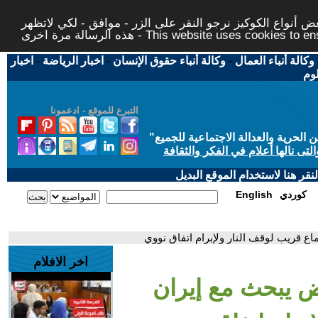
 أنواع الكوكيز نرجو النقر على الزر - موافق - لكي لاتظهر
This website uses cookies to ensure you ge
وكالة أنباء العمال
-
وكالة أنباء حقوق الإنسان
-
اخبار الرياضة
-
اخبار
لوم
التبرع للموقع - ادعمونا
حرية والعدالة الاجتماعية للجميع
"
تى نالها أعلام في الفكر والثقافة
قر هنا لاستخدام الموقع البديل
كوردي
English
اع قريب لوقف النار ولإبرام اتفاق نووي
اخر الافلام
ض يبحث مع إيران