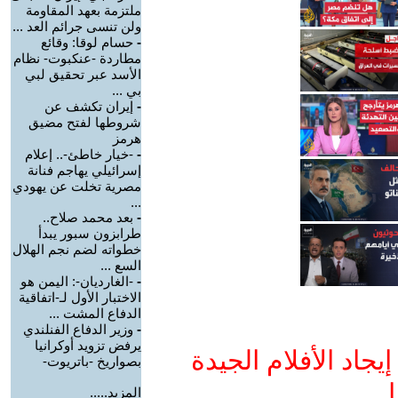
ملتزمة بعهد المقاومة
ولن تنسى جرائم العد ...
-
حسام لوقا: وقائع
مطاردة -عنكبوت- نظام
الأسد عبر تحقيق لبي
بي ...
-
إيران تكشف عن
شروطها لفتح مضيق
هرمز
-
-خيار خاطئ-.. إعلام
إسرائيلي يهاجم فنانة
مصرية تخلت عن يهودي
...
-
بعد محمد صلاح..
طرابزون سبور يبدأ
خطواته لضم نجم الهلال
السع ...
-
-الغارديان-: اليمن هو
الاختبار الأول لـ-اتفاقية
الدفاع المشت ...
-
وزير الدفاع الفنلندي
يرفض تزويد أوكرانيا
جاد الأفلام الجيدة
بصواريخ -باتريوت-
ا
المزيد.....