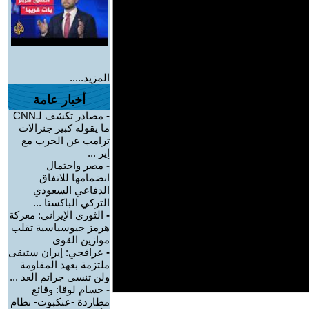
المزيد.....
أخبار عامة
-
مصادر تكشف لـCNN
ما يقوله كبير جنرالات
ترامب عن الحرب مع
إير ...
-
مصر واحتمال
انضمامها للاتفاق
الدفاعي السعودي
التركي الباكستا ...
-
الثوري الإيراني: معركة
هرمز جيوسياسية تقلب
موازين القوى
-
عراقجي: إيران ستبقى
ملتزمة بعهد المقاومة
ولن تنسى جرائم العد ...
-
حسام لوقا: وقائع
مطاردة -عنكبوت- نظام