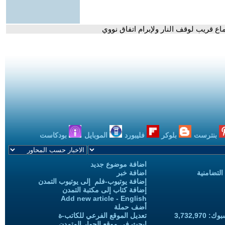
اع قريب لوقف النار ولإبرام اتفاق نووي
بنترست
بلوكر
فليبورد
الموبايل
بودكاست
اضافة موضوع جديد
التضامنية
اضافة خبر
إضافة يوتيوب-فلم إلى يوتيوب التمدن
إضافة كتاب إلى مكتبة التمدن
Add new article - English
أضف حملة
3,732,97
تعديل الموقع الفرعي للكاتب-ة
ابحث في موقع الحوار المتمدن