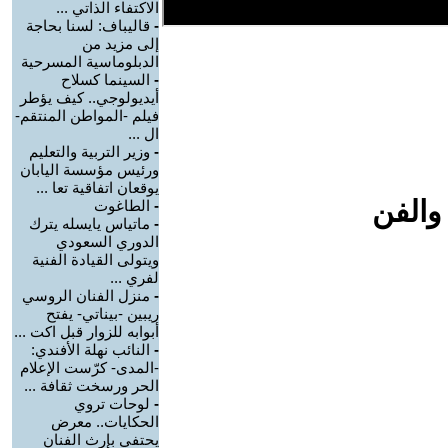
الاكتفاء الذاتي ...
-
قاليباف: لسنا بحاجة
إلى مزيد من
الدبلوماسية المسرحية
-
السينما كسلاح
أيديولوجي.. كيف يؤطر
فيلم -المواطن المنتقم-
ال ...
-
وزير التربية والتعليم
ورئيس مؤسسة اليابان
يوقعان اتفاقية تعا ...
والفن
-
الطاغوت
-
ماتياس يايسله يترك
الدوري السعودي
ويتولى القيادة الفنية
لفري ...
-
منزل الفنان الروسي
ريبين -بيناتي- يفتح
أبوابه للزوار قبل اكت ...
-
النائب نهلة الأفندي:
-المدى- كرّست الإعلام
الحر ورسخت ثقافة ...
-
لوحات تروي
الحكايات.. معرض
يحتفي بإرث الفنان