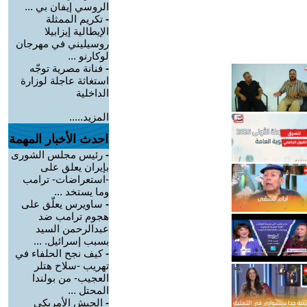
الروسي إيفان بي ...
-
تكريم الممثلة
الإيطالية إيزابيلا
روسيليني في مهرجان
لوكارنو ...
-
فنانة مصرية توجّه
استغاثة عاجلة لوزارة
الداخلية
المزيد.....
احدث الأخبار المهمة
-
رئيس مجلس الشورى
بإيران يعلق على
-استعراضات- ترامب
وما يستخد ...
-
ساويرس يعلّق على
هجوم ترامب ضد
عبدالرحمن السيد
بسبب إسرائيل. ...
-
كيف نجح الحلفاء في
تهريب -سلاح هتلر
العجيب- من بولندا
المحتل ...
-
الجيش الأمريكي