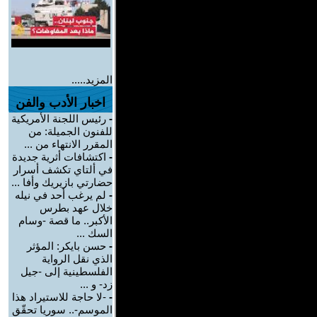
المزيد.....
اخبار الأدب والفن
-
رئيس اللجنة الأمريكية
للفنون الجميلة: من
المقرر الانتهاء من ...
-
اكتشافات أثرية جديدة
في ألتاي تكشف أسرار
حضارتي بازيريك وأفا ...
-
لم يرغب أحد في نيله
خلال عهد بطرس
الأكبر.. ما قصة -وسام
السك ...
-
حسن بايكر: المؤثر
الذي نقل الرواية
الفلسطينية إلى -جيل
زد- و ...
-
-لا حاجة للاستيراد هذا
الموسم-.. سوريا تحقّق