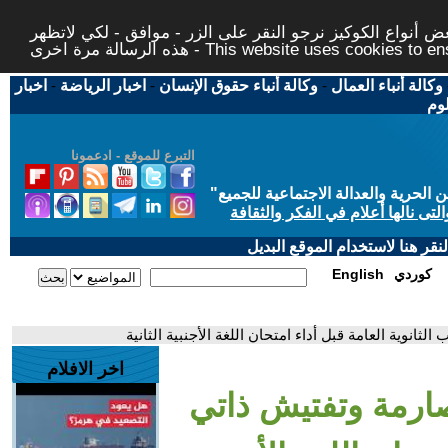
 أنواع الكوكيز نرجو النقر على الزر - موافق - لكي لاتظهر
This website uses cookies to ensure you ge
وكالة أنباء العمال
-
وكالة أنباء حقوق الإنسان
-
اخبار الرياضة
-
اخبار
لوم
التبرع للموقع - ادعمونا
حرية والعدالة الاجتماعية للجميع
"
تى نالها أعلام في الفكر والثقافة
قر هنا لاستخدام الموقع البديل
كوردي
English
ثانوية العامة قبل أداء امتحان اللغة الأجنبية الثانية
اخر الافلام
صارمة وتفتيش ذاتي