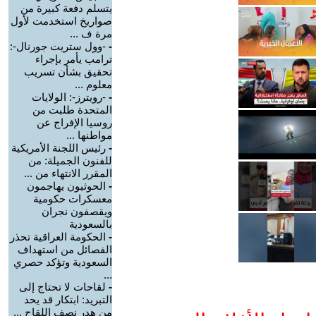
يتسلم دفعة كبيرة من
صواريخ استخدمت لأول
مرة ف ...
-
-وول ستريت جورنال-:
ترامب يأمر بإجراء
تحقيق بشأن تسريب
معلوم ...
-
-رويترز-: الولايات
المتحدة طلبت من
روسيا الإفراج عن
مواطنها ...
-
رئيس اللجنة الأمريكية
للفنون الجميلة: من
المقرر الانتهاء من ...
-
الحوثيون يهاجمون
معسكرات حكومية
ويقصفون نجران
بالسعودية
-
الحكومة العراقية تحذر
الفصائل من استهداف
السعودية وتؤكد حصري
...
-
لقاحات لا تحتاج إلى
التبريد: ابتكار قد يحد
من هدر نصف اللقاح ...