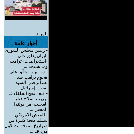
المزيد.....
أخبار عامة
-
رئيس مجلس الشورى
بإيران يعلق على
-استعراضات- ترامب
وما يستخد ...
-
ساويرس يعلّق على
هجوم ترامب ضد
عبدالرحمن السيد
بسبب إسرائيل. ...
-
كيف نجح الحلفاء في
تهريب -سلاح هتلر
العجيب- من بولندا
المحتل ...
-
الجيش الأمريكي
يتسلم دفعة كبيرة من
صواريخ استخدمت لأول
مرة ف ...