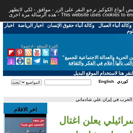
 أنواع الكوكيز نرجو النقر على الزر - موافق - لكي لاتظهر
This website uses cookies to ensure you ge
وكالة أنباء العمال
-
وكالة أنباء حقوق الإنسان
-
اخبار الرياضة
-
اخبار
لوم
التبرع للموقع - ادعمونا
حرية والعدالة الاجتماعية للجميع
"
تى نالها أعلام في الفكر والثقافة
قر هنا لاستخدام الموقع البديل
كوردي
English
ن الحرب في إيران علي شادماني
اخر الافلام
رائيلي يعلن اغتال