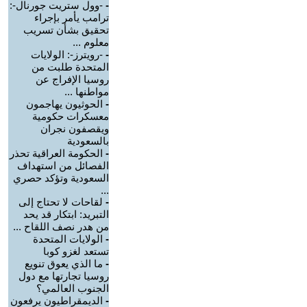
-
-وول ستريت جورنال-:
ترامب يأمر بإجراء
تحقيق بشأن تسريب
معلوم ...
-
-رويترز-: الولايات
المتحدة طلبت من
روسيا الإفراج عن
مواطنها ...
-
الحوثيون يهاجمون
معسكرات حكومية
ويقصفون نجران
بالسعودية
-
الحكومة العراقية تحذر
الفصائل من استهداف
السعودية وتؤكد حصري
...
-
لقاحات لا تحتاج إلى
التبريد: ابتكار قد يحد
من هدر نصف اللقاح ...
-
الولايات المتحدة
تستعد لغزو كوبا
-
ما الذي يعوق تنويع
روسيا تجارتها مع دول
الجنوب العالمي؟
-
الديمقراطيون يرفعون