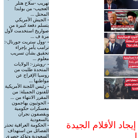
تهريب -سلاح هتلر
العجيب- من بولندا
المحتل ...
-
الجيش الأمريكي
يتسلم دفعة كبيرة من
صواريخ استخدمت لأول
مرة ف ...
-
-وول ستريت جورنال-:
ترامب يأمر بإجراء
تحقيق بشأن تسريب
معلوم ...
-
-رويترز-: الولايات
المتحدة طلبت من
روسيا الإفراج عن
مواطنها ...
-
رئيس اللجنة الأمريكية
للفنون الجميلة: من
المقرر الانتهاء من ...
-
الحوثيون يهاجمون
معسكرات حكومية
ويقصفون نجران
بالسعودية
جاد الأفلام الجيدة
-
الحكومة العراقية تحذر
الفصائل من استهداف
ا
السعودية وتؤكد حصري