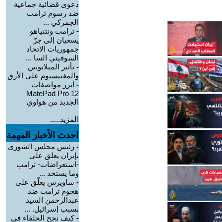
دعوى قضائية جماعية
ضد رسوم ترامب
الجمركي ...
-
ترامب ونتنياهو
يسعيان إلى جرّ
جمهوريات الاتحاد
السوفيتي السا ...
-
تأثير الميلاتونين
والمغنيسيوم على الأرق
-
أبرز مواصفات
MatePad Pro 12
الجديد من هواوي
المزيد.....
احدث الأخبار المهمة
-
رئيس مجلس الشورى
بإيران يعلق على
-استعراضات- ترامب
وما يستخد ...
-
ساويرس يعلّق على
هجوم ترامب ضد
عبدالرحمن السيد
بسبب إسرائيل. ...
-
كيف نجح الحلفاء في