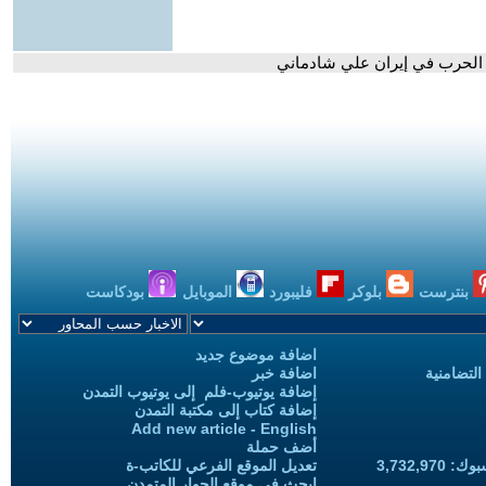
ن الحرب في إيران علي شادماني
بنترست
بلوكر
فليبورد
الموبايل
بودكاست
اضافة موضوع جديد
التضامنية
اضافة خبر
إضافة يوتيوب-فلم إلى يوتيوب التمدن
إضافة كتاب إلى مكتبة التمدن
Add new article - English
أضف حملة
3,732,97
تعديل الموقع الفرعي للكاتب-ة
ابحث في موقع الحوار المتمدن