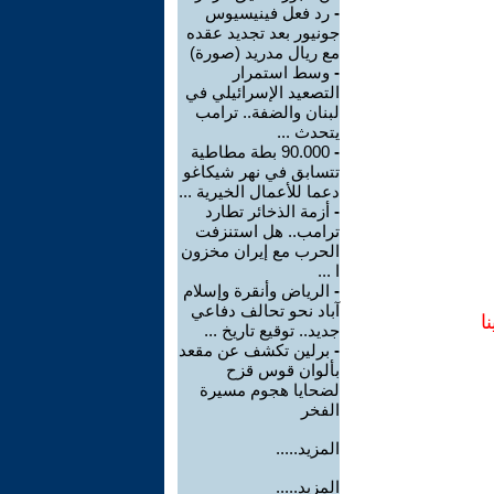
-
رد فعل فينيسيوس
جونيور بعد تجديد عقده
مع ريال مدريد (صورة)
-
وسط استمرار
التصعيد الإسرائيلي في
لبنان والضفة.. ترامب
يتحدث ...
-
90.000 بطة مطاطية
تتسابق في نهر شيكاغو
دعما للأعمال الخيرية ...
-
أزمة الذخائر تطارد
ترامب.. هل استنزفت
الحرب مع إيران مخزون
ا ...
-
الرياض وأنقرة وإسلام
آباد نحو تحالف دفاعي
ا
جديد.. توقيع تاريخ ...
-
برلين تكشف عن مقعد
بألوان قوس قزح
لضحايا هجوم مسيرة
الفخر
المزيد.....
المزيد.....