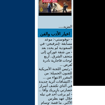
المزيد.....
اخبار الأدب والفن
-
-نوفوستي-: موعد
مسابقة -إنترفيجن- في
السعودية لم يحدد بعد
-
من شقة غوركي إلى
متحف الشرق.. أربع
لوحات قاجارية نادرة
تُعرض ...
-
رئيس اللجنة الأمريكية
للفنون الجميلة: من
المقرر الانتهاء من ...
-
اكتشافات أثرية جديدة
في ألتاي تكشف أسرار
حضارتي بازيريك وأفا ...
-
لم يرغب أحد في نيله
خلال عهد بطرس
الأكبر.. ما قصة -وسام