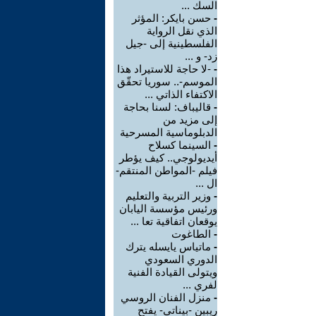
السك ...
-
حسن بايكر: المؤثر
الذي نقل الرواية
الفلسطينية إلى -جيل
زد- و ...
-
-لا حاجة للاستيراد هذا
الموسم-.. سوريا تحقّق
الاكتفاء الذاتي ...
-
قاليباف: لسنا بحاجة
إلى مزيد من
الدبلوماسية المسرحية
-
السينما كسلاح
أيديولوجي.. كيف يؤطر
فيلم -المواطن المنتقم-
ال ...
-
وزير التربية والتعليم
ورئيس مؤسسة اليابان
يوقعان اتفاقية تعا ...
-
الطاغوت
-
ماتياس يايسله يترك
الدوري السعودي
ويتولى القيادة الفنية
لفري ...
-
منزل الفنان الروسي
ريبين -بيناتي- يفتح