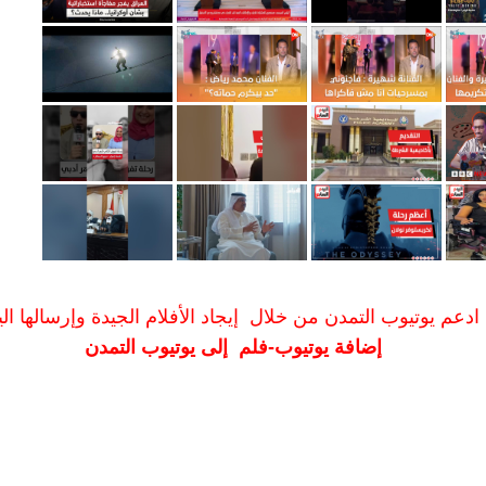
ادعم يوتيوب التمدن من خلال إيجاد الأفلام الجيدة وإرسالها الين
إضافة يوتيوب-فلم إلى يوتيوب التمدن