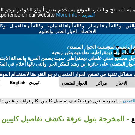
ة التصفح والنشر، الموقع يستخدم بعض أنواع الكوكيز نرجو النق
More info - المزيد
experience on our website
الفن
-
وكالة أنباء اليسار
-
وكالة أنباء العلمانية
-
وكالة أنباء العمال
-
وكا
الاقتصاد
-
اخبار الطب والعلوم
 الرئيسي لمؤسسة الحوار المتمدن
، علمانية، ديمقراطية، تطوعية وغير ربحية
ل مجتمع مدني علماني ديمقراطي حديث يضمن الحرية والعدالة الاجتم
حوار المتمدن على جائزة ابن رشد للفكر الحر والتى نالها أعلام في الفك
م مشاكل تقنية في تصفح الحوار المتمدن نرجو النقر هنا لاستخدام الموقع
كوردي
English
الاخبار
مراكز
الحوار المتمدن
التمدن
- المخرجة بتول عرفة تكشف تفاصيل كليبين -كام فراق- و -قلبي دل
بع
- المخرجة بتول عرفة تكشف تفاصيل كليبين -