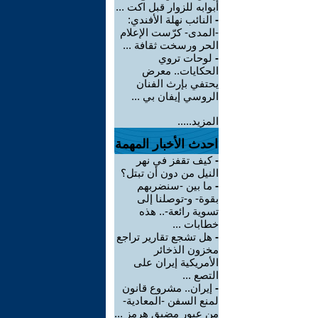
أبوابه للزوار قبل اكت ...
-
النائب نهلة الأفندي:
-المدى- كرّست الإعلام
الحر ورسخت ثقافة ...
-
لوحات تروي
الحكايات.. معرض
يحتفي بإرث الفنان
الروسي إيفان بي ...
المزيد.....
احدث الأخبار المهمة
-
كيف تقفز في نهر
النيل من دون أن تبتل؟
-
ما بين -سنضربهم
بقوة- و-توصلنا إلى
تسوية رائعة-.. هذه
خطابات ...
-
هل تشجع تقارير تراجع
مخزون الذخائر
الأمريكية إيران على
التصع ...
-
إيران.. مشروع قانون
لمنع السفن -المعادية-
من عبور مضيق هرمز ...