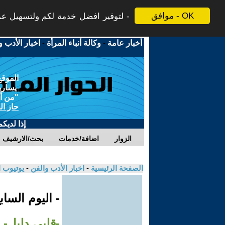
موافق - OK
لتوفير افضل خدمة لكم ولتسهيل عملي
أخبار عامة
-
وكالة أنباء المرأة
-
اخبار الأدب و
الموقع
يسارية
"من أج
حاز ال
إذا لديك
الزوار
اضافة/خدمات
بحث/الارشيف
الصفحة الرئيسية
-
اخبار الأدب والفن
-
يوتيوب 
- اليوم السا
-قلبي دليل-