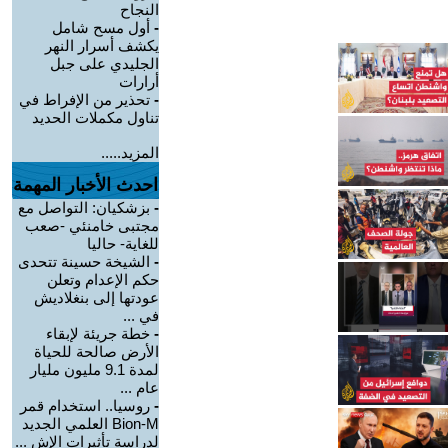
النجاح
-
أول مسح شامل
يكشف أسرار النهر
الجليدي على جبل
أرارات
-
تحذير من الإفراط في
تناول مكملات الحديد
المزيد.....
احدث الأخبار المهمة
-
بزشكيان: التواصل مع
مجتبى خامنئي -صعب
للغاية- حاليا
-
الشيخة حسينة تتحدى
حكم الإعدام وتعلن
عودتها إلى بنغلاديش
في ...
-
خطة جريئة لإبقاء
الأرض صالحة للحياة
لمدة 9.1 مليون مليار
عام ...
-
روسيا.. استخدام قمر
Bion-M العلمي الجديد
لدراسة تأثيرات الإش ...