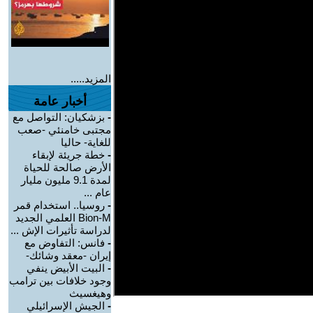
المزيد.....
أخبار عامة
-
بزشكيان: التواصل مع
مجتبى خامنئي -صعب
للغاية- حاليا
-
خطة جريئة لإبقاء
الأرض صالحة للحياة
لمدة 9.1 مليون مليار
عام ...
-
روسيا.. استخدام قمر
Bion-M العلمي الجديد
لدراسة تأثيرات الإش ...
-
فانس: التفاوض مع
إيران -معقد وشائك-
-
البيت الأبيض ينفي
وجود خلافات بين ترامب
وهيغسيث
-
الجيش الإسرائيلي