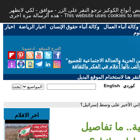
 أنواع الكوكيز نرجو النقر على الزر - موافق - لكي لاتظهر
This website uses cookies to ensure you ge
وكالة أنباء العمال
-
وكالة أنباء حقوق الإنسان
-
اخبار الرياضة
-
اخبار
لوم
التبرع للموقع - ادعمونا
حرية والعدالة الاجتماعية للجميع
"
تى نالها أعلام في الفكر والثقافة
قر هنا لاستخدام الموقع البديل
كوردي
English
راني الأخير على وسط إسرائيل؟
اخر الافلام
ة.. ما تفاصيل