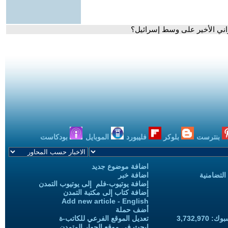
راني الأخير على وسط إسرائيل؟
بنترست
بلوكر
فليبورد
الموبايل
بودكاست
اضافة موضوع جديد
التضامنية
اضافة خبر
إضافة يوتيوب-فلم إلى يوتيوب التمدن
إضافة كتاب إلى مكتبة التمدن
Add new article - English
أضف حملة
3,732,97
تعديل الموقع الفرعي للكاتب-ة
ابحث في موقع الحوار المتمدن