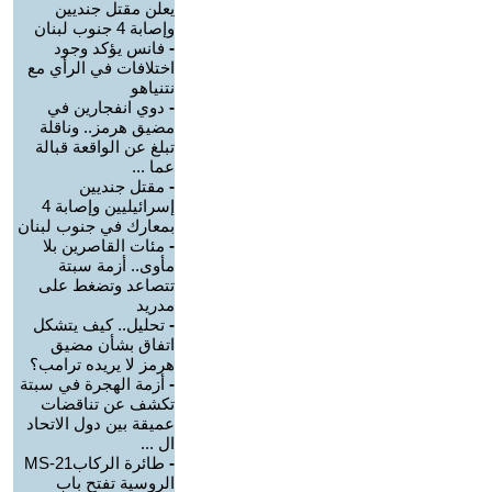
يعلن مقتل جنديين
وإصابة 4 جنوب لبنان
-
فانس يؤكد وجود
اختلافات في الرأي مع
نتنياهو
-
دوي انفجارين في
مضيق هرمز.. وناقلة
تبلغ عن الواقعة قبالة
عما ...
-
مقتل جنديين
إسرائيليين وإصابة 4
بمعارك في جنوب لبنان
-
مئات القاصرين بلا
مأوى.. أزمة سبتة
تتصاعد وتضغط على
مدريد
-
تحليل.. كيف يتشكل
اتفاق بشأن مضيق
هرمز لا يريده ترامب؟
-
أزمة الهجرة في سبتة
تكشف عن تناقضات
عميقة بين دول الاتحاد
ال ...
-
طائرة الركابMS-21
الروسية تفتح باب