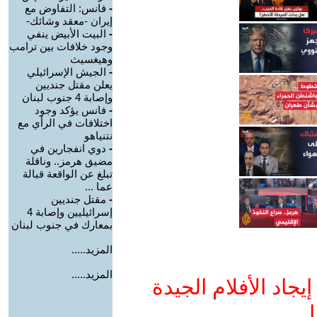
-
فانس: التفاوض مع
إيران -معقد وشائك-
-
البيت الأبيض ينفي
وجود خلافات بين ترامب
وهيغسيث
-
الجيش الإسرائيلي
يعلن مقتل جنديين
وإصابة 4 جنوب لبنان
-
فانس يؤكد وجود
اختلافات في الرأي مع
نتنياهو
-
دوي انفجارين في
مضيق هرمز.. وناقلة
تبلغ عن الواقعة قبالة
عما ...
-
مقتل جنديين
إسرائيليين وإصابة 4
بمعارك في جنوب لبنان
المزيد.....
المزيد.....
جاد الأفلام الجيدة
ا