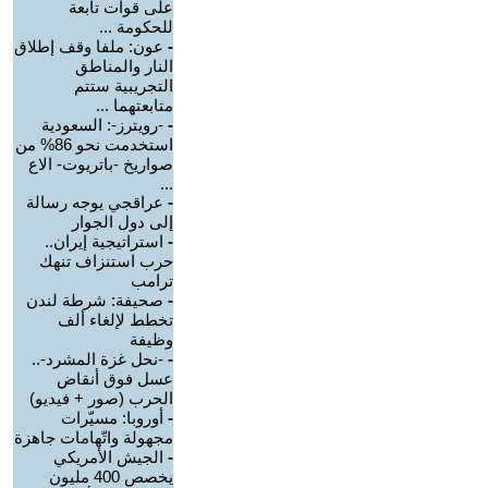
على قوات تابعة
للحكومة ...
-
عون: ملفا وقف إطلاق
النار والمناطق
التجريبية ستتم
متابعتهما ...
-
-رويترز-: السعودية
استخدمت نحو 86% من
صواريخ -باتريوت- الاع
...
-
عراقجي يوجه رسالة
إلى دول الجوار
-
استراتيجية إيران..
حرب استنزاف تنهك
ترامب
-
صحيفة: شرطة لندن
تخطط لإلغاء ألف
وظيفة
-
-نحل غزة المشرد-..
عسل فوق أنقاض
الحرب (صور + فيديو)
-
أوروبا: مسيّرات
مجهولة واتّهامات جاهزة
-
الجيش الأمريكي
يخصص 400 مليون