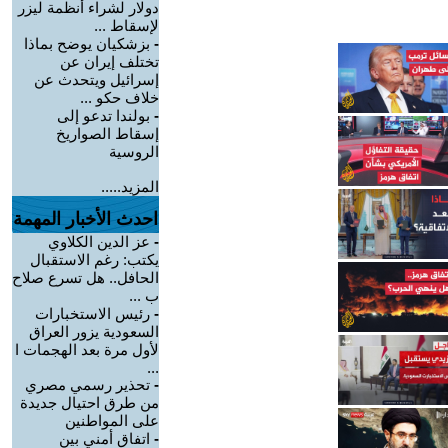
دولار لشراء أنظمة ليزر
لإسقاط ...
-
بزشكيان يوضح بماذا
تختلف إيران عن
إسرائيل ويتحدث عن
خلاف حكو ...
-
بولندا تدعو إلى
إسقاط الصواريخ
الروسية
المزيد.....
احدث الأخبار المهمة
-
عز الدين الكلاوي
يكتب: رغم الاستقبال
الحافل.. هل تسرع صلاح
ب ...
-
رئيس الاستخبارات
السعودية يزور العراق
لأول مرة بعد الهجمات ا
...
-
تحذير رسمي مصري
من طرق احتيال جديدة
على المواطنين
-
اتفاق أمني بين