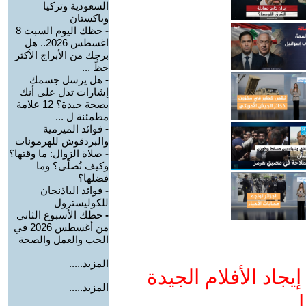
السعودية وتركيا
وباكستان
-
حظك اليوم السبت 8
اغسطس 2026.. هل
برجك من الأبراج الأكثر
حظً ...
-
هل يرسل جسمك
إشارات تدل على أنك
بصحة جيدة؟ 12 علامة
مطمئنة ل ...
-
فوائد الميرمية
والبردقوش للهرمونات
-
صلاة الزوال: ما وقتها؟
وكيف تُصلّى؟ وما
فضلها؟
-
فوائد الباذنجان
للكوليسترول
-
حظك الأسبوع الثاني
من أغسطس 2026 في
الحب والعمل والصحة
المزيد.....
جاد الأفلام الجيدة
المزيد.....
ا