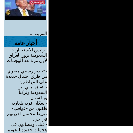
المزيد.....
أخبار عامة
-
رئيس الاستخبارات
السعودية يزور العراق
لأول مرة بعد الهجمات ا
...
-
تحذير رسمي مصري
من طرق احتيال جديدة
على المواطنين
-
اتفاق أمني بين
السعودية وتركيا
وباكستان
-
سكان قرية بلغارية
قلقون من -عواقب-
توريط محتمل لقريتهم
في حر ...
-
قتلى ومصابون في
هجمات جديدة للحوثيين