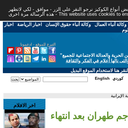
 أنواع الكوكيز نرجو النقر على الزر - موافق - لكي لاتظهر
This website uses cookies to ensure you ge
وكالة أنباء العمال
-
وكالة أنباء حقوق الإنسان
-
اخبار الرياضة
-
اخبار
لوم
التبرع للموقع - ادعمونا
حرية والعدالة الاجتماعية للجميع
"
تى نالها أعلام في الفكر والثقافة
قر هنا لاستخدام الموقع البديل
كوردي
English
الإيرانية
اخر الافلام
اجم طهران بعد انتهاء