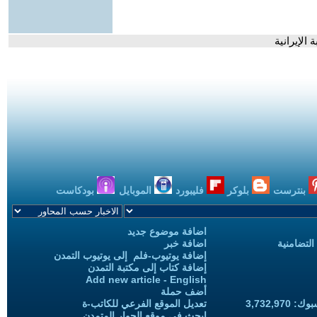
الإيرانية
بنترست
بلوكر
فليبورد
الموبايل
بودكاست
اضافة موضوع جديد
التضامنية
اضافة خبر
إضافة يوتيوب-فلم إلى يوتيوب التمدن
إضافة كتاب إلى مكتبة التمدن
Add new article - English
أضف حملة
3,732,97
تعديل الموقع الفرعي للكاتب-ة
ابحث في موقع الحوار المتمدن