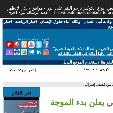
 أنواع الكوكيز نرجو النقر على الزر - موافق - لكي لاتظهر
This website uses cookies to ensure you ge
وكالة أنباء العمال
-
وكالة أنباء حقوق الإنسان
-
اخبار الرياضة
-
اخبار
لوم
التبرع للموقع - ادعمونا
حرية والعدالة الاجتماعية للجميع
"
تى نالها أعلام في الفكر والثقافة
قر هنا لاستخدام الموقع البديل
كوردي
English
عة من قصف إسرائيل
اخر الافلام
ي يعلن بدء الموجة