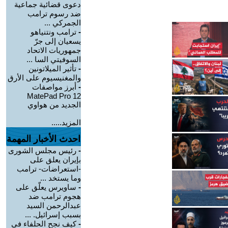
دعوى قضائية جماعية
ضد رسوم ترامب
الجمركي ...
-
ترامب ونتنياهو
يسعيان إلى جرّ
جمهوريات الاتحاد
السوفيتي السا ...
-
تأثير الميلاتونين
والمغنيسيوم على الأرق
-
أبرز مواصفات
MatePad Pro 12
الجديد من هواوي
المزيد.....
احدث الأخبار المهمة
-
رئيس مجلس الشورى
بإيران يعلق على
-استعراضات- ترامب
وما يستخد ...
-
ساويرس يعلّق على
هجوم ترامب ضد
عبدالرحمن السيد
بسبب إسرائيل. ...
-
كيف نجح الحلفاء في