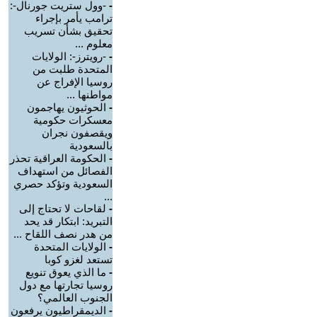
-
-وول ستريت جورنال-:
ترامب يأمر بإجراء
تحقيق بشأن تسريب
معلوم ...
-
-رويترز-: الولايات
المتحدة طلبت من
روسيا الإفراج عن
مواطنها ...
-
الحوثيون يهاجمون
معسكرات حكومية
ويقصفون نجران
بالسعودية
-
الحكومة العراقية تحذر
الفصائل من استهداف
السعودية وتؤكد حصري
...
-
لقاحات لا تحتاج إلى
التبريد: ابتكار قد يحد
من هدر نصف اللقاح ...
-
الولايات المتحدة
تستعد لغزو كوبا
-
ما الذي يعوق تنويع
روسيا تجارتها مع دول
الجنوب العالمي؟
-
الديمقراطيون يرفعون