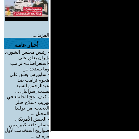
المزيد.....
أخبار عامة
-
رئيس مجلس الشورى
بإيران يعلق على
-استعراضات- ترامب
وما يستخد ...
-
ساويرس يعلّق على
هجوم ترامب ضد
عبدالرحمن السيد
بسبب إسرائيل. ...
-
كيف نجح الحلفاء في
تهريب -سلاح هتلر
العجيب- من بولندا
المحتل ...
-
الجيش الأمريكي
يتسلم دفعة كبيرة من
صواريخ استخدمت لأول
مرة ف ...