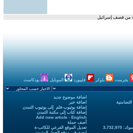
عة من قصف إسرائيل
بنترست
بلوكر
فليبورد
الموبايل
بودكاست
اضافة موضوع جديد
التضامنية
اضافة خبر
إضافة يوتيوب-فلم إلى يوتيوب التمدن
إضافة كتاب إلى مكتبة التمدن
Add new article - English
أضف حملة
3,732,97
تعديل الموقع الفرعي للكاتب-ة
ابحث في موقع الحوار المتمدن