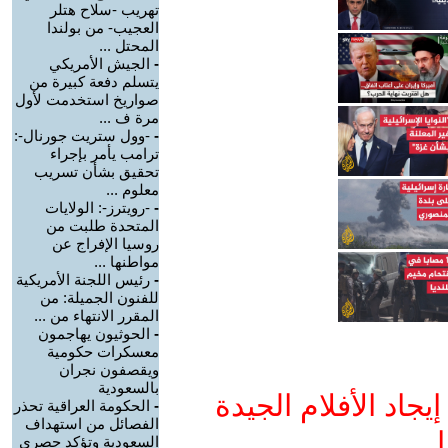
تهريب -سلاح هتلر
العجيب- من بولندا
المحتل ...
-
الجيش الأمريكي
يتسلم دفعة كبيرة من
صواريخ استخدمت لأول
مرة ف ...
-
-وول ستريت جورنال-:
ترامب يأمر بإجراء
تحقيق بشأن تسريب
معلوم ...
-
-رويترز-: الولايات
المتحدة طلبت من
روسيا الإفراج عن
مواطنها ...
-
رئيس اللجنة الأمريكية
للفنون الجميلة: من
المقرر الانتهاء من ...
-
الحوثيون يهاجمون
معسكرات حكومية
ويقصفون نجران
بالسعودية
جاد الأفلام الجيدة
-
الحكومة العراقية تحذر
الفصائل من استهداف
ا
السعودية وتؤكد حصري