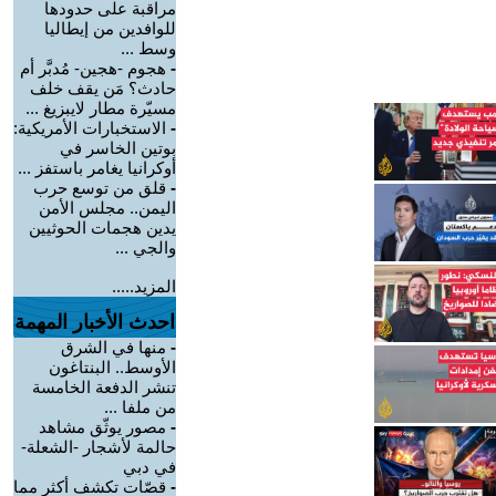
مراقبة على حدودها
للوافدين من إيطاليا
وسط ...
-
هجوم -هجين- مُدبَّر أم
حادث؟ مَن يقف خلف
مسيّرة مطار لايبزيغ ...
-
الاستخبارات الأمريكية:
بوتين الخاسر في
أوكرانيا يغامر باستفز ...
-
قلق من توسع حرب
اليمن.. مجلس الأمن
يدين هجمات الحوثيين
والجي ...
المزيد.....
احدث الأخبار المهمة
-
منها في الشرق
الأوسط.. البنتاغون
تنشر الدفعة الخامسة
من ملفا ...
-
مصور يوثّق مشاهد
حالمة لأشجار -الشعلة-
في دبي
-
قصّات تكشف أكثر مما