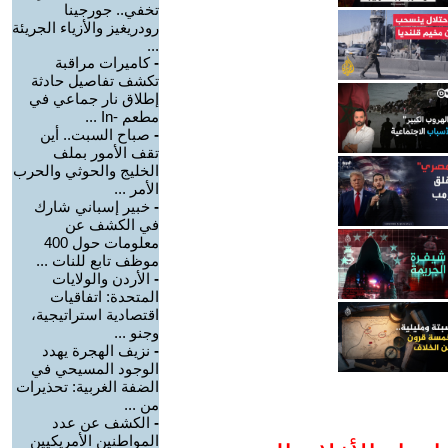
تخفي.. جورجينا
رودريغيز والأزياء الجريئة
...
-
كاميرات مراقبة
تكشف تفاصيل حادثة
إطلاق نار جماعي في
مطعم -In ...
-
صباح السبت.. أين
تقف الأمور بملف
الخليج والحوثي والحرب
الأمر ...
-
خبير إسباني شارك
في الكشف عن
معلومات حول 400
موظف تابع للنات ...
-
الأردن والولايات
المتحدة: اتفاقيات
اقتصادية استراتيجية،
وجنو ...
-
نزيف الهجرة يهدد
الوجود المسيحي في
الضفة الغربية: تحذيرات
من ...
-
الكشف عن عدد
المواطنين الأمريكيين