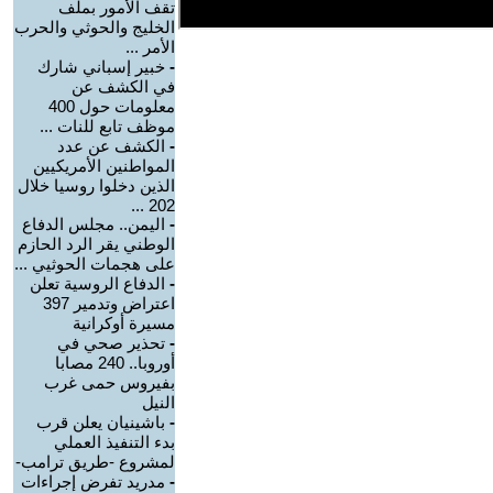
تقف الأمور بملف
الخليج والحوثي والحرب
الأمر ...
-
خبير إسباني شارك
في الكشف عن
معلومات حول 400
موظف تابع للنات ...
-
الكشف عن عدد
المواطنين الأمريكيين
الذين دخلوا روسيا خلال
202 ...
-
اليمن.. مجلس الدفاع
الوطني يقر الرد الحازم
على هجمات الحوثيي ...
-
الدفاع الروسية تعلن
اعتراض وتدمير 397
مسيرة أوكرانية
-
تحذير صحي في
أوروبا.. 240 مصابا
بفيروس حمى غرب
النيل
-
باشينيان يعلن قرب
بدء التنفيذ العملي
لمشروع -طريق ترامب-
-
مدريد تفرض إجراءات