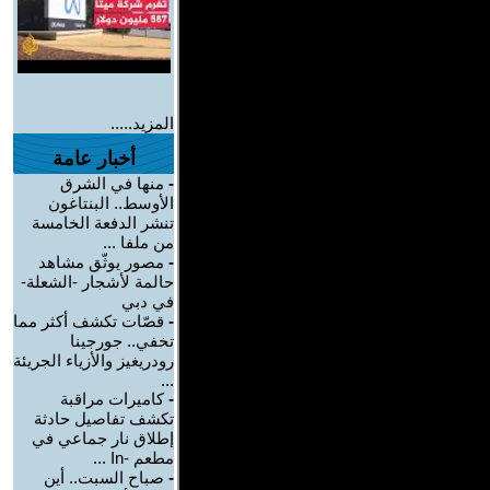
المزيد.....
أخبار عامة
-
منها في الشرق
الأوسط.. البنتاغون
تنشر الدفعة الخامسة
من ملفا ...
-
مصور يوثّق مشاهد
حالمة لأشجار -الشعلة-
في دبي
-
قصّات تكشف أكثر مما
تخفي.. جورجينا
رودريغيز والأزياء الجريئة
...
-
كاميرات مراقبة
تكشف تفاصيل حادثة
إطلاق نار جماعي في
مطعم -In ...
-
صباح السبت.. أين