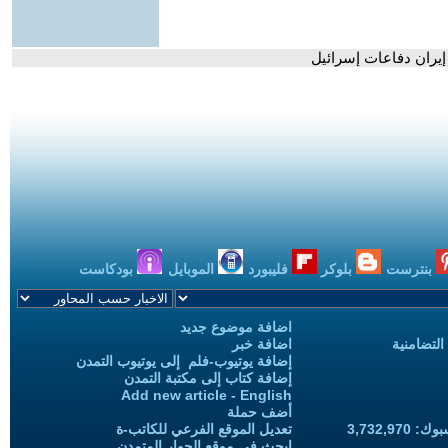
إيران دفاعات إسرائيل
بنترست
بلوكر
فليبورد
الموبايل
بودكاست
اضافة موضوع جديد
التضامنية
اضافة خبر
إضافة يوتيوب-فلم إلى يوتيوب التمدن
إضافة كتاب إلى مكتبة التمدن
Add new article - English
أضف حملة
3,732,97
تعديل الموقع الفرعي للكاتب-ة
ابحث في موقع الحوار المتمدن