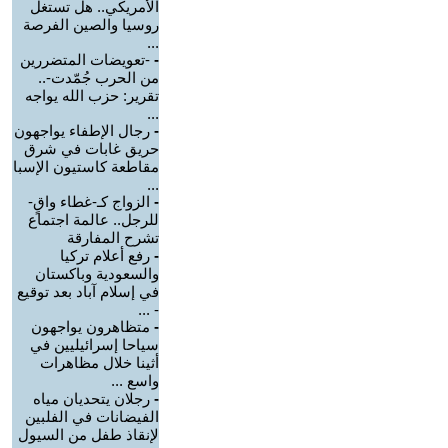
الأمريكي.. هل تستغل
روسيا والصين الفرصة
...
-
-تعويضات المتضررين
من الحرب جُمّدت-..
تقرير: حزب الله يواجه
...
-
رجال الإطفاء يواجهون
حريق غابات في شرق
مقاطعة كاستيون الإسبا
...
-
الزواج كـ-غطاء واقٍ-
للرجل.. عالمة اجتماع
تشرح المفارقة
-
رفع أعلام تركيا
والسعودية وباكستان
في إسلام آباد بعد توقيع
- ...
-
متظاهرون يواجهون
سياحا إسرائيليين في
أثينا خلال مظاهرات
واسع ...
-
رجلان يتحديان مياه
الفيضانات في الفلبين
لإنقاذ طفل من السيول