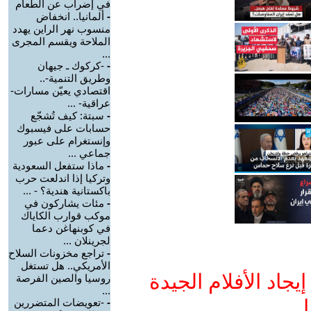
في إضراب عن الطعام
-
ألمانيا.. انخفاض
منسوب نهر الراين يهدد
الملاحة ويقسم المجرى
...
-
-كركوك ـ جيهان
وطريق التنمية-..
اقتصادي يعيّن مسارات-
عراقية- ...
-
سبتة: كيف تُشجّع
حسابات على فيسبوك
وإنستغرام على عبور
جماعي ...
-
ماذا ستفعل السعودية
وتركيا إذا اندلعت حرب
باكستانية هندية؟ - ...
-
مئات يشاركون في
موكب قوارب الكاياك
في كوبنهاغن دعما
لجرينلان ...
-
تراجع مخزونات السلاح
الأمريكي.. هل تستغل
جاد الأفلام الجيدة
روسيا والصين الفرصة
...
ا
-
-تعويضات المتضررين