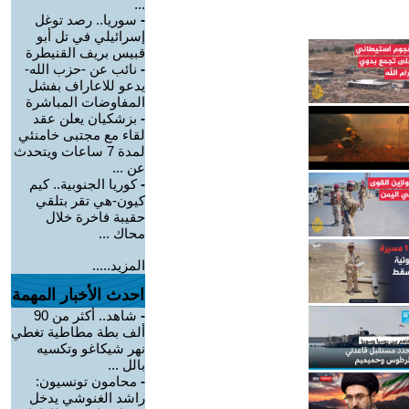
...
-
سوريا.. رصد توغل
إسرائيلي في تل أبو
قبيس بريف القنيطرة
-
نائب عن -حزب الله-
يدعو للاعاراف بفشل
المفاوضات المباشرة
-
بزشكيان يعلن عقد
لقاء مع مجتبى خامنئي
لمدة 7 ساعات ويتحدث
عن ...
-
كوريا الجنوبية.. كيم
كيون-هي تقر بتلقي
حقيبة فاخرة خلال
محاك ...
المزيد.....
احدث الأخبار المهمة
-
شاهد.. أكثر من 90
ألف بطة مطاطية تغطي
نهر شيكاغو وتكسيه
بالل ...
-
محامون تونسيون:
راشد الغنوشي يدخل