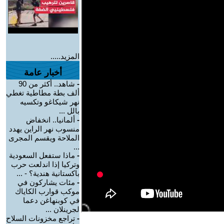
المزيد.....
أخبار عامة
-
شاهد.. أكثر من 90
ألف بطة مطاطية تغطي
نهر شيكاغو وتكسيه
بالل ...
-
ألمانيا.. انخفاض
منسوب نهر الراين يهدد
الملاحة ويقسم المجرى
...
-
ماذا ستفعل السعودية
وتركيا إذا اندلعت حرب
باكستانية هندية؟ - ...
-
مئات يشاركون في
موكب قوارب الكاياك
في كوبنهاغن دعما
لجرينلان ...
-
تراجع مخزونات السلاح