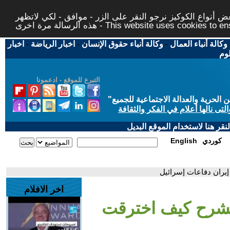
 أنواع الكوكيز نرجو النقر على الزر - موافق - لكي لاتظهر
This website uses cookies to ensure you ge
وكالة أنباء العمال
-
وكالة أنباء حقوق الإنسان
-
اخبار الرياضة
-
اخبار
لوم
التبرع للموقع - ادعمونا
حرية والعدالة الاجتماعية للجميع
"
تى نالها أعلام في الفكر والثقافة
قر هنا لاستخدام الموقع البديل
كوردي
English
إيران دفاعات إسرائيل
اخر الافلام
ي يشرح كيف اخترقت