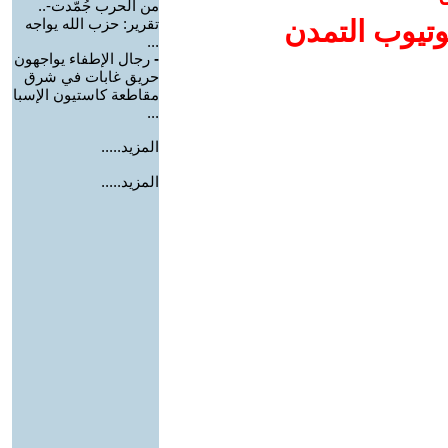
من الحرب جُمّدت-..
وتيوب التمدن
تقرير: حزب الله يواجه
...
-
رجال الإطفاء يواجهون
حريق غابات في شرق
مقاطعة كاستيون الإسبا
...
المزيد.....
المزيد.....