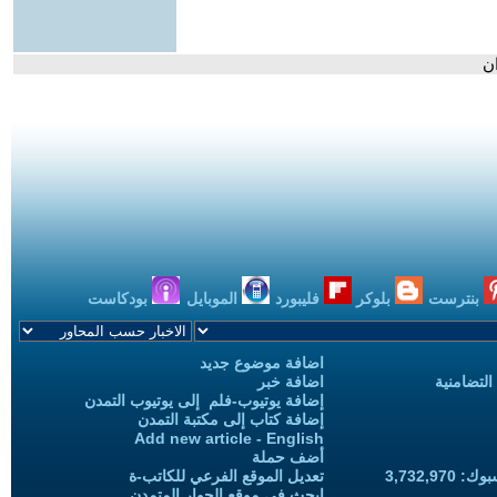
ان
بنترست
بلوكر
فليبورد
الموبايل
بودكاست
اضافة موضوع جديد
التضامنية
اضافة خبر
إضافة يوتيوب-فلم إلى يوتيوب التمدن
إضافة كتاب إلى مكتبة التمدن
Add new article - English
أضف حملة
3,732,97
تعديل الموقع الفرعي للكاتب-ة
ابحث في موقع الحوار المتمدن