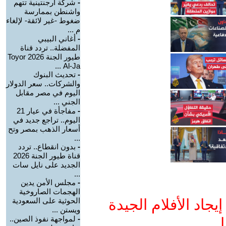
-
شركة أرجنتينية تتهم
واشنطن بممارسة
ضغوط -غير لائقة- لإلغاء
م ...
-
أغاني البيبي
المفضلة.. تردد قناة
طيور الجنة 2026 Toyor
Al-Ja ...
-
تحديث البنوك
والشركات.. سعر الدولار
اليوم في مصر مقابل
الجني ...
-
مفاجأة في عيار 21
اليوم.. تراجع جديد في
أسعار الذهب بمصر وتح
...
-
بدون انقطاع.. تردد
قناة طيور الجنة 2026
الجديد على نايل سات
...
-
مجلس الأمن يدين
الهجمات الصاروخية
جاد الأفلام الجيدة
الحوثية على السعودية
ويستن ...
-
لمواجهة نفوذ الصين..
ا