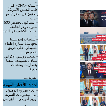
...
-
شبكة -CNN-: كبار
قادة الجيش الأمريكي
يبحثون عن -مخرج- من
حرب ...
-
البنتاغون يخصص 500
مليون دولار لجامعة
ألاسكا للِكشف عن التهد
...
-
سلطات إندونيسيا
تدفع بـ25 سيارة إطفاء
للسيطرة على حريق
ضخم ش ...
-
تصعيد روسي أوكراني
متبادل يستهدف سفنا
وقطارات ومنشآت
مدنية
المزيد.....
احدث الأخبار المهمة
-
إلغاء تصريح الوصول
إلى المعلومات السرية
لوزير أمريكي سابق بس
...