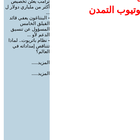
ترامب يعلن تخصيص
أكثر من ملياري دولار ل
وتيوب التمدن
...
-
البنتاغون يعفي قائد
الفيلق الخامس
المسؤول عن تنسيق
الدعم لأو ...
-
نظام باتريوت.. لماذا
تتناقص إمداداته في
العالم؟
المزيد.....
المزيد.....