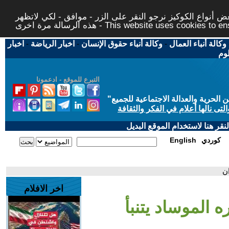
 أنواع الكوكيز نرجو النقر على الزر - موافق - لكي لاتظهر
This website uses cookies to ensure you ge
وكالة أنباء العمال
-
وكالة أنباء حقوق الإنسان
-
اخبار الرياضة
-
اخبار
لوم
التبرع للموقع - ادعمونا
حرية والعدالة الاجتماعية للجميع
"
تى نالها أعلام في الفكر والثقافة
قر هنا لاستخدام الموقع البديل
كوردي
English
ان
اخر الافلام
ه الموساد يتنبأ