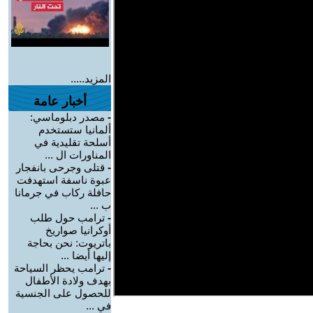
المزيد.....
أخبار عامة
-
مصدر دبلوماسي:
ألمانيا ستستخدم
أسلحة تقليدية في
المناورات ال ...
-
قتلى وجرحى بانفجار
عبوة ناسفة استهدفت
حافلة ركاب في جرمانا
ب ...
-
ترامب حول طلب
أوكرانيا صواريخ
باتريوت: نحن بحاجة
إليها أيضا ...
-
ترامب يحظر السياحة
بهدف ولادة الأطفال
للحصول على الجنسية
في ...