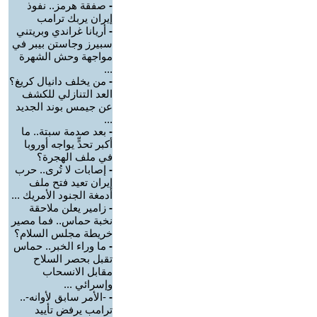
-
صفقة هرمز.. نفوذ
إيران يربك ترامب
-
أريانا غراندي وبريتني
سبيرز وجاستن بيبر في
مواجهة وحش الشهرة
...
-
من يخلف دانيال كريغ؟
العد التنازلي للكشف
عن جيمس بوند الجديد
...
-
بعد صدمة سبتة.. ما
أكبر تحدٍّ يواجه أوروبا
في ملف الهجرة؟
-
إصابات لا تُرى.. حرب
إيران تعيد فتح ملف
أدمغة الجنود الأمريك ...
-
زامير يعلن ملاحقة
نخبة حماس.. فما مصير
خريطة مجلس السلام؟
-
ما وراء الخبر.. حماس
تقبل بحصر السلاح
مقابل الانسحاب
وإسرائي ...
-
-الأمر سابق لأوانه-..
ترامب يرفض تأييد