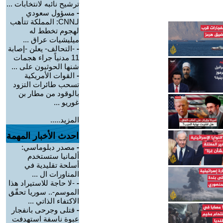
ترشيح نائبه لانتخابات ...
-
مسؤول سعودي
لـCNN: المملكة تتأهب
لهجوم تخطط له
ميليشيات عراق ...
-
-التحالف- يعلن -إصابة
11 مدنياً جراء هجمات
شنها الحوثيون على ...
-
القوات الأمريكية
تسحب طائرات التزود
بالوقود من مطار بن
غوريو ...
المزيد.....
احدث الأخبار المهمة
-
مصدر دبلوماسي:
ألمانيا ستستخدم
أسلحة تقليدية في
المناورات ال ...
-
-لا حاجة للاستيراد هذا
الموسم-.. سوريا تحقّق
الاكتفاء الذاتي ...
-
قتلى وجرحى بانفجار
عبوة ناسفة استهدفت