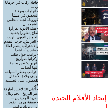
حافلة ركاب في جرمانا
ب ...
-
اتهامات بعرقلة
التحقيق في منشأ
كورونا.. لجنة بمجلس
الشيوخ ال ...
-
هيئة الأدوية تقر أول
لقاح إنفلونزا بتقنية
الحمض النووي الريب ...
-
العرائش: حزب التقدم
والاشتراكية ينظم لقاءً
جماهيرياً حاشداً ...
-
ترامب حول طلب
أوكرانيا صواريخ
باتريوت: نحن بحاجة
إليها أيضا ...
-
ترامب يحظر السياحة
بهدف ولادة الأطفال
للحصول على الجنسية
في ...
-
أغلى 10 لاعبين أفارقة
عبر التاريخ.. نجم ريال
جاد الأفلام الجيدة
مدريد الجديد ين ...
-
صفقة هرمز.. نفوذ
ا
إيران يربك ترامب