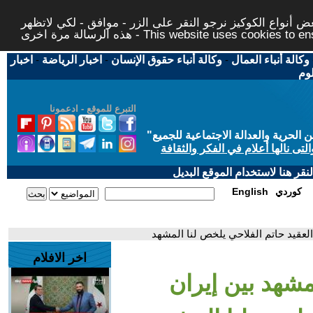
 أنواع الكوكيز نرجو النقر على الزر - موافق - لكي لاتظهر
This website uses cookies to ensure you ge
وكالة أنباء العمال
-
وكالة أنباء حقوق الإنسان
-
اخبار الرياضة
-
اخبار
لوم
التبرع للموقع - ادعمونا
حرية والعدالة الاجتماعية للجميع
"
تى نالها أعلام في الفكر والثقافة
قر هنا لاستخدام الموقع البديل
كوردي
English
العقيد حاتم الفلاحي يلخص لنا المشهد
اخر الافلام
مشهد بين إيران