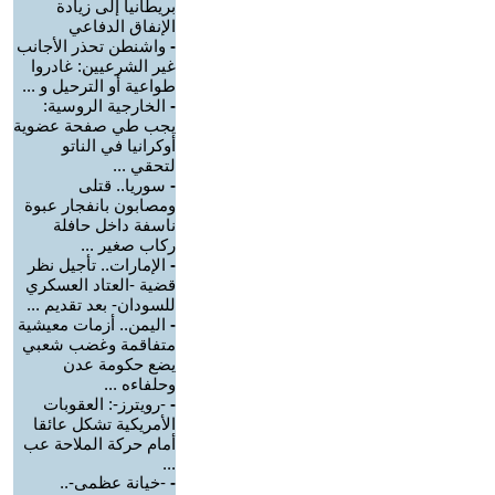
بريطانيا إلى زيادة
الإنفاق الدفاعي
-
واشنطن تحذر الأجانب
غير الشرعيين: غادروا
طواعية أو الترحيل و ...
-
الخارجية الروسية:
يجب طي صفحة عضوية
أوكرانيا في الناتو
لتحقي ...
-
سوريا.. قتلى
ومصابون بانفجار عبوة
ناسفة داخل حافلة
ركاب صغير ...
-
الإمارات.. تأجيل نظر
قضية -العتاد العسكري
للسودان- بعد تقديم ...
-
اليمن.. أزمات معيشية
متفاقمة وغضب شعبي
يضع حكومة عدن
وحلفاءه ...
-
-رويترز-: العقوبات
الأمريكية تشكل عائقا
أمام حركة الملاحة عب
...
-
-خيانة عظمى-..