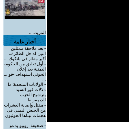
المزيد.....
أخبار عامة
-
بعد ملاحقة ممثلين
اثنين لداخل الطائرة..
أكبر مطار في بانكوك ...
-
أول تعليق من الحكومة
اليمنية بعد إعلان
الحوثي استهداف -قوات
...
-
الولايات المتحدة: ما
دلالات فوز السيد
بترشيح الحزب
الديمقراط ...
-
مقتل وإصابة العشرات
من الجيش اليمني في
هجمات تبناها الحوثيون
...
-
صحيفة: روبيو يدعو