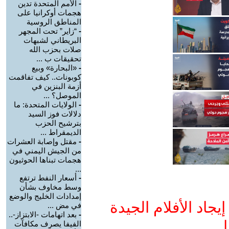
-
الأمم المتحدة تدين
هجمات أوكرانيا على
المناطق الروسية
-
“زاير” تحت المجهر
البريطاني لشبهات
صلات بحزب الله
تحقيقات ب ...
-
«البحارة» وبيع
كوبونات.. كيف تفاقمت
أزمة البنزين في
الموصل؟ ...
-
الولايات المتحدة: ما
دلالات فوز السيد
بترشيح الحزب
الديمقراط ...
-
مقتل وإصابة العشرات
من الجيش اليمني في
هجمات تبناها الحوثيون
...
-
أسعار النفط ترتفع
وسط مخاوف بشأن
إمدادات الخليج والوضع
جاد الأفلام الجيدة
في مض ...
-
بعد اتهامات -الابتزاز-..
ا
الفيفا يصرف مكافآت