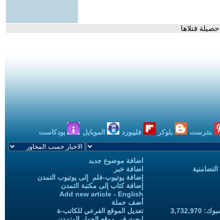
صيلة قتلاها
بنترست
بلوكر
فليبورد
الموبايل
بودكاست
اضافة موضوع جديد
التضامنية
اضافة خبر
إضافة يوتيوب-فلم إلى يوتيوب التمدن
إضافة كتاب إلى مكتبة التمدن
Add new article - English
أضف حملة
3,732,97
تعديل الموقع الفرعي للكاتب-ة
ابحث في موقع الحوار المتمدن