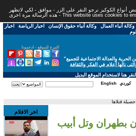
 أنواع الكوكيز نرجو النقر على الزر - موافق - لكي لاتظهر
This website uses cookies to ensure you ge
وكالة أنباء العمال
-
وكالة أنباء حقوق الإنسان
-
اخبار الرياضة
-
اخبار
لوم
التبرع للموقع - ادعمونا
حرية والعدالة الاجتماعية للجميع
"
تى نالها أعلام في الفكر والثقافة
قر هنا لاستخدام الموقع البديل
كوردي
English
صيلة قتلاها
اخر الافلام
ن بطهران وتل أبيب