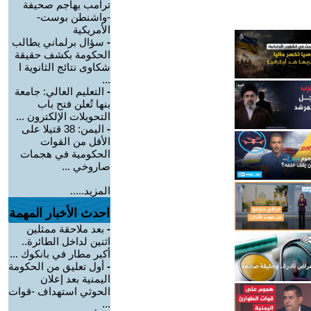
ترامب يهاجم صحيفة
-واشنطن بوست-
الأمريكية
-
سؤال برلماني يطالب
الحكومة بكشف حقيقة
شكاوى نتائج الثانوية ا
...
-
التعليم العالي: جامعة
بنها تُعلن فتح باب
التحويلات الإلكترون ...
-
اليمن: 38 قتيلا على
الأقل من القوات
الحكومية في هجمات
صاروخي ...
المزيد.....
احدث الأخبار المهمة
-
بعد ملاحقة ممثلين
اثنين لداخل الطائرة..
أكبر مطار في بانكوك ...
-
أول تعليق من الحكومة
اليمنية بعد إعلان
الحوثي استهداف -قوات
...