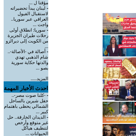
مؤقتا ل ...
-
لبنان يبدأ تحضيراته
لاستقبال الفيول
العراقي عبر سوريا..
واجت ...
-
سوريا: انطلاق أولى
رحلات طيران الجزيرة
من الكويت إلى ديرالزو
...
-
أصالة في -الأصالة-..
شام الذهبي تهدي
والدتها حكاية سورية
بصو ...
المزيد.....
احدث الأخبار المهمة
-
-كلنا صوت مصر-..
حفل شيرين بالساحل
الشمالي يحظى باهتمام
كبير ...
-
الديدان الخارقة.. حل
غير متوقع وأرخص
لتنظيف هياكل
الحيوانات ...