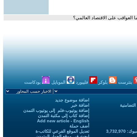
ا العواقب على الاقتصاد العالمي؟
بنترست
بلوكر
فليبورد
الموبايل
بودكاست
اضافة موضوع جديد
التضامنية
اضافة خبر
إضافة يوتيوب-فلم إلى يوتيوب التمدن
إضافة كتاب إلى مكتبة التمدن
Add new article - English
أضف حملة
3,732,97
تعديل الموقع الفرعي للكاتب-ة
ابحث في موقع الحوار المتمدن