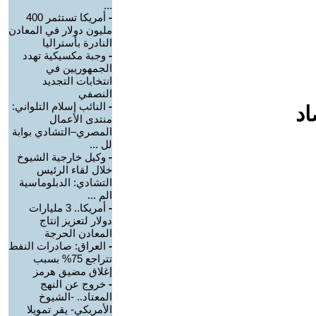
...
-
أمريكا تستثمر 400
مليون دولار في المعادن
النادرة بأستراليا
-
وجبة مكسيكية تهدد
الجمهوريين في
انتخابات التجديد
النصفي
-
النائب إسلام التلواني:
اد
منتدى الأعمال
المصري–التشادي بوابة
لل ...
-
وكيل خارجية الشيوخ
خلال لقاء الرئيس
التشادي: الدبلوماسية
الم ...
-
أمريكا.. 3 مليارات
دولار لتعزيز إنتاج
المعادن الحرجة
-
العراق: صادرات النفط
تتراجع 75% بسبب
إغلاق مضيق هرمز
-
خروج عن النهج
المعتاد.. -الشيوخ
الأمريكي- يقر تمويلا