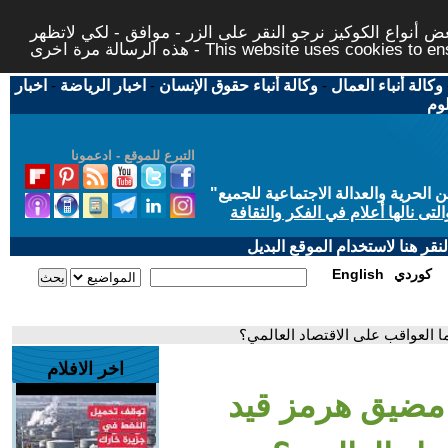
 أنواع الكوكيز نرجو النقر على الزر - موافق - لكي لاتظهر
This website uses cookies to ensure you ge
وكالة أنباء العمال
-
وكالة أنباء حقوق الإنسان
-
اخبار الرياضة
-
اخبار
لوم
التبرع للموقع - ادعمونا
حرية والعدالة الاجتماعية للجميع
"
تى نالها أعلام في الفكر والثقافة
قر هنا لاستخدام الموقع البديل
كوردي
English
ا العواقب على الاقتصاد العالمي؟
اخر الافلام
 مضيق هرمز قيد