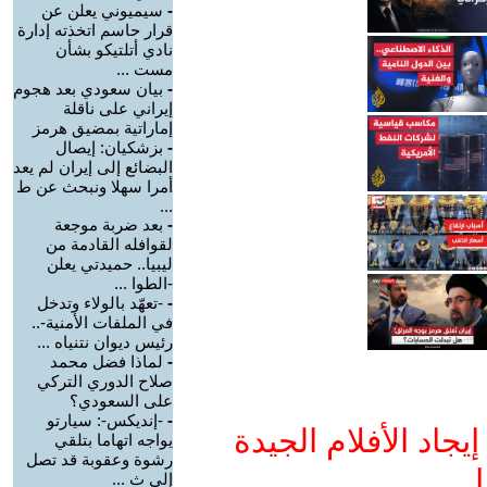
-
سيميوني يعلن عن
قرار حاسم اتخذته إدارة
نادي أتلتيكو بشأن
مست ...
-
بيان سعودي بعد هجوم
إيراني على ناقلة
إماراتية بمضيق هرمز
-
بزشكيان: إيصال
البضائع إلى إيران لم يعد
أمرا سهلا ونبحث عن ط
...
-
بعد ضربة موجعة
لقوافله القادمة من
ليبيا.. حميدتي يعلن
-الطوا ...
-
-تعهّد بالولاء وتدخل
في الملفات الأمنية-..
رئيس ديوان نتنياه ...
-
لماذا فضل محمد
صلاح الدوري التركي
على السعودي؟
-
-إنديكس-: سيارتو
جاد الأفلام الجيدة
يواجه اتهاما بتلقي
رشوة وعقوبة قد تصل
ا
إلى ث ...