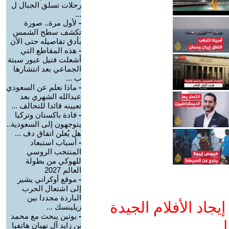
رحلات تسلق الجبال ل
...
-
لأول مرة.. صورة
تكشف سطح الشمس
بأدق تفاصيله حتى الآن
-
هذه المقاطع التي
أشعلت فتيل عبور سبتة
الجماعي بعد انتشارها
ب ...
-
ماذا نعلم عن السعودي
عبدالله الشهري بعد
تعيينه قائدا للتحالف ...
-
قادة باكستان وتركيا
يتوجهون إلى السعودية..
هل يُعلن اتفاق دف ...
-
أسباب استبعاد
المنتخب الروسي
للهوكي من بطولة
العالم 2027
-
موقع أوكراني يشير
إلى اشتعال الحرب
الباردة مجددا بين
جاد الأفلام الجيدة
زيلينسك ...
-
بوتين يبحث مع محمد
ا
بن زايد آل نهيان هاتفيا