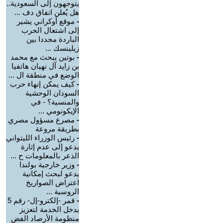
يتوجهون إلى السعودية..
هل يُعلن اتفاق دف ...
-
موقع أوكراني يشير
إلى اشتعال الحرب
الباردة مجددا بين
زيلينسك ...
-
بوتين يبحث مع محمد
بن زايد آل نهيان هاتفيا
الوضع في منطقة ال ...
-
كيف يمكن إنهاء حرب
السودان الوحشية
والمنسية؟ - في
الإيكونومي ...
-
مصرع مسؤول مصري
بطريقة مروعة
-
رئيس الوزراء الليتواني
يدعو إلى عدم إثارة
الذعر بالمعلومات ح ...
-
وزير خارجية بولندا
يدعو لبحث إمكانية
اعتراض الصواريخ
الروسية ...
-
قمر -إلكترو-إل- رقم 5
يدخل الخدمة لتعزيز
منظومة الأرصاد الفض