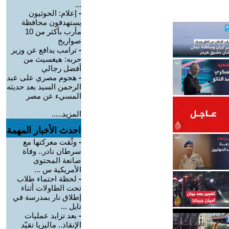
...
-
إعلام: الحوثيون
يستهدفون محافظة
مأرب بأكثر من 10
صواريخ
-
ترامب يدافع عن وزير
حربه: هيغسيث من
أفضل رجالي
-
هجوم مصري على عبد
الرحمن السيد بعد حديثه
المسيء عن مصر
المزيد.....
احدث الأخبار المهمة
-
وثّقت معركتها مع
سرطان نادر.. وفاة
صانعة المحتوى
الأمريكية س ...
-
لحظة احتماء طلاب
تحت الطاولات أثناء
إطلاق نار بمدرسة في
تايل ...
-
بعد تزايد عمليات
الإنقاذ.. ماليزيا تقيّد