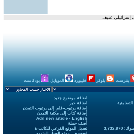
إسرائيلي عنيف
بنترست
بلوكر
فليبورد
الموبايل
بودكاست
اضافة موضوع جديد
التضامنية
اضافة خبر
إضافة يوتيوب-فلم إلى يوتيوب التمدن
إضافة كتاب إلى مكتبة التمدن
Add new article - English
أضف حملة
3,732,97
تعديل الموقع الفرعي للكاتب-ة
ابحث في موقع الحوار المتمدن