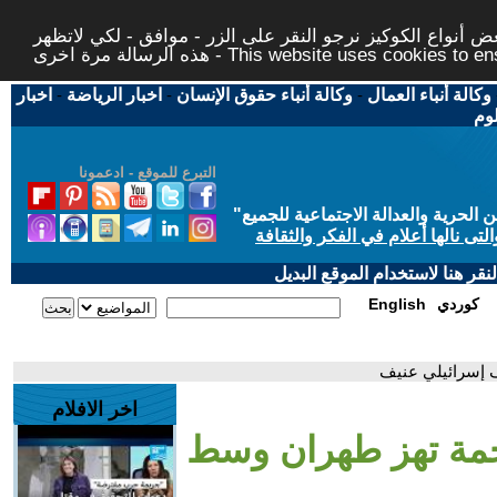
 أنواع الكوكيز نرجو النقر على الزر - موافق - لكي لاتظهر
This website uses cookies to ensure you ge
وكالة أنباء العمال
-
وكالة أنباء حقوق الإنسان
-
اخبار الرياضة
-
اخبار
لوم
التبرع للموقع - ادعمونا
حرية والعدالة الاجتماعية للجميع
"
تى نالها أعلام في الفكر والثقافة
قر هنا لاستخدام الموقع البديل
كوردي
English
إسرائيلي عنيف
اخر الافلام
مة تهز طهران وسط