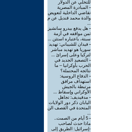
للتخلي عن الدولار
-
المبادرة المصرية
تقاضي الداخلية لتعويض
والدة محمد قنديل عن م
...
-
هل يدفع بيدرو سانشيز
ثمن مواقفه في أزمة
سبتة، باعتباره استثن ...
-
فيدان للشيباني: تهديد
سوريا هو تهديد مباشر
لتركيا وعلى إسرائ ...
-
التصعيد الجديد في
الحرب بأوكرانيا – ما
نتائجه المحتملة؟
-
الدفاع الروسية:
استهداف مرافق
مرتبطة بالجيش
الأوكراني وإسقاط ...
-
مدفيديف: تجاهل
اليابان ذكر دور الولايات
المتحدة في القصف الن
...
-
5 أيام من الصمت..
ماذا حدث لصاحب
-إسرائيل: الطريق إلى