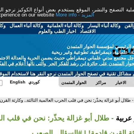
ة التصفح والنشر، الموقع يستخدم بعض أنواع الكوكيز نرجو النق
More info - المزيد
experience on our website
الفن
-
وكالة أنباء اليسار
-
وكالة أنباء العلمانية
-
وكالة أنباء العمال
-
وكا
الاقتصاد
-
اخبار الطب والعلوم
 الرئيسي لمؤسسة الحوار المتمدن
، علمانية، ديمقراطية، تطوعية وغير ربحية
ل مجتمع مدني علماني ديمقراطي حديث يضمن الحرية والعدالة الاجتم
حوار المتمدن على جائزة ابن رشد للفكر الحر والتى نالها أعلام في الفك
م مشاكل تقنية في تصفح الحوار المتمدن نرجو النقر هنا لاستخدام الموقع
كوردي
English
الاخبار
مراكز
الحوار المتمدن
- طلال أبو غزالة يحذّر: نحن في قلب الحرب العالمية الثالثة.. وكارثة الق
 عربية
- طلال أبو غزالة يحذّر: نحن في قلب ال
ارثة القرن قادمة! | #السؤال_الصعب