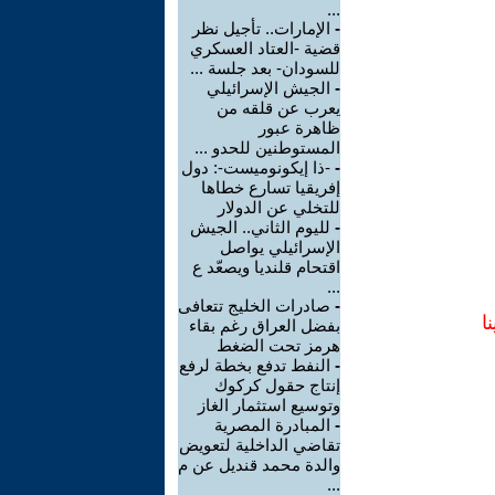
...
-
الإمارات.. تأجيل نظر
قضية -العتاد العسكري
للسودان- بعد جلسة ...
-
الجيش الإسرائيلي
يعرب عن قلقه من
ظاهرة عبور
المستوطنين للحدو ...
-
-ذا إيكونوميست-: دول
إفريقيا تسارع خطاها
للتخلي عن الدولار
-
لليوم الثاني.. الجيش
الإسرائيلي يواصل
اقتحام قلنديا ويصعّد ع
...
-
صادرات الخليج تتعافى
ا
بفضل العراق رغم بقاء
هرمز تحت الضغط
-
النفط تدفع بخطة لرفع
إنتاج حقول كركوك
وتوسيع استثمار الغاز
-
المبادرة المصرية
تقاضي الداخلية لتعويض
والدة محمد قنديل عن م
...