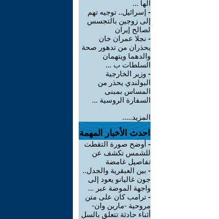
الها ...
-
إسرائيل.. توجيه تهم
إلى زوجين بالتجسس
لصالح إيران
-
نجلا عمران خان
يحذران من تدهور صحة
والدهما ويتهمان
السلطات ب ...
-
وزير الخارجية
البولندي يحذر من
المساس بمبنى
السفارة الروسية ...
المزيد.....
احدث الأخبار المهمة
-
أوضح صورة التقطت
للشمس تكشف عن
تفاصيل غامضة
-
بين العبقرية والجدل..
جون غاليانو يعود إلى
واجهة الموضة عبر ...
-
ترامب كان على متن
مروحية -مارين وان-
أثناء حادثة تتعلق بالسل