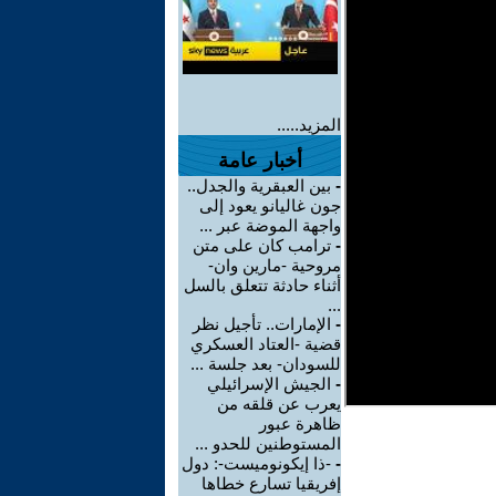
المزيد.....
أخبار عامة
-
بين العبقرية والجدل..
جون غاليانو يعود إلى
واجهة الموضة عبر ...
-
ترامب كان على متن
مروحية -مارين وان-
أثناء حادثة تتعلق بالسل
...
-
الإمارات.. تأجيل نظر
قضية -العتاد العسكري
للسودان- بعد جلسة ...
-
الجيش الإسرائيلي
يعرب عن قلقه من
ظاهرة عبور
المستوطنين للحدو ...
-
-ذا إيكونوميست-: دول
إفريقيا تسارع خطاها