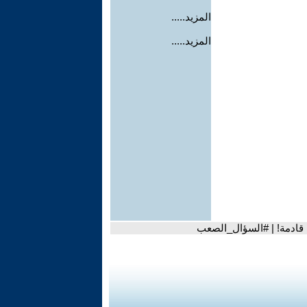
المزيد.....
المزيد.....
رن قادمة! | #السؤال_الصعب