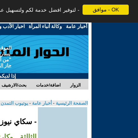
موافق - OK
لتوفير افضل خدمة لكم ولتسهيل عملي
أخبار عامة
-
وكالة أنباء المرأة
-
اخبار الأدب و
الموقع
يسارية
"من أج
حاز ال
إذا لديك
الزوار
اضافة/خدمات
بحث/الارشيف
الصفحة الرئيسية
-
أخبار عامة
-
يوتيوب التمدن
- سكاي نيوز
الثالثة.. وك