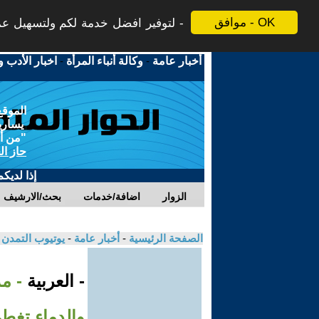
موافق - OK
لتوفير افضل خدمة لكم ولتسهيل عملي
أخبار عامة
-
وكالة أنباء المرأة
-
اخبار الأدب و
الموقع
يسارية
"من أج
حاز ال
إذا لديك
الزوار
اضافة/خدمات
بحث/الارشيف
الصفحة الرئيسية
-
أخبار عامة
-
يوتيوب التمدن
- العربية
- م
والدماء تغطي