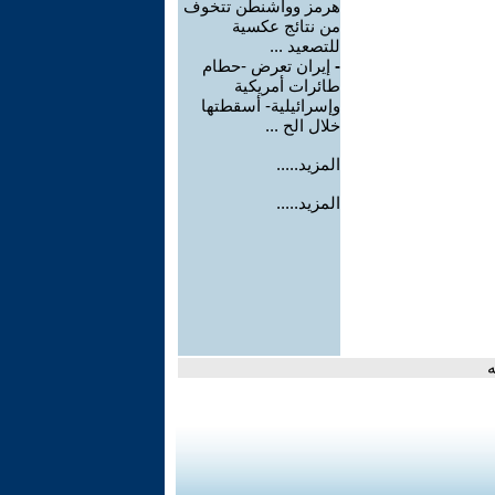
هرمز وواشنطن تتخوف
من نتائج عكسية
للتصعيد ...
-
إيران تعرض -حطام
طائرات أمريكية
وإسرائيلية- أسقطتها
خلال الح ...
المزيد.....
المزيد.....
ه