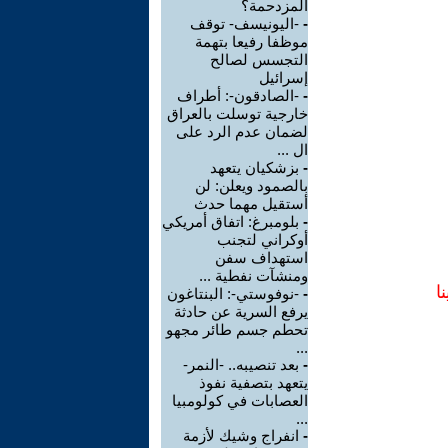
المزدحمة؟
-
-اليونيسف- توقف
موظفا رفيعا بتهمة
التجسس لصالح
إسرائيل
-
-الصادقون-: أطراف
خارجية توسلت بالعراق
لضمان عدم الرد على
ال ...
-
بزشكيان يتعهد
بالصمود ويعلن: لن
أستقيل مهما حدث
-
بلومبرغ: اتفاق أمريكي
أوكراني لتجنب
استهداف سفن
ومنشآت نفطية ...
ا
-
-نوفوستي-: البنتاغون
يرفع السرية عن حادثة
تحطم جسم طائر مجهو
...
-
بعد تنصيبه.. -النمر-
يتعهد بتصفية نفوذ
العصابات في كولومبيا
...
-
انفراج وشيك لأزمة