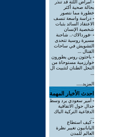
-
أمراض اللثة قد تنذر
بحالة صحية أكثر
خطورة مما نتصور
-
دراسة واسعة تنسف
الاعتقاد السائد بثبات
شخصية الإنسان
-
-فوردالاك-.. شاحنة
مسيرة روسية تتحدى
التشويش في ساحات
القتال ...
-
باحثون روس يطورون
خوارزمية مستوحاة من
النحل الطنان لتثبيت ال
...
المزيد.....
احدث الأخبار المهمة
-
أمير سعودي يرد وسط
جدال حول الاتفاقية
الدفاعية التركية الباك
...
-
كيف استطاع
اليابانيون تغيير نظرة
العالم للمدن