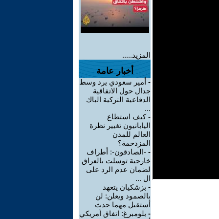
المزيد.....
أخبار عامة
-
أمير سعودي يرد وسط
جدال حول الاتفاقية
الدفاعية التركية الباك
...
-
كيف استطاع
اليابانيون تغيير نظرة
العالم للمدن
المزدحمة؟
-
-الصادقون-: أطراف
خارجية توسلت بالعراق
لضمان عدم الرد على
ال ...
-
بزشكيان يتعهد
بالصمود ويعلن: لن
أستقيل مهما حدث
-
بلومبرغ: اتفاق أمريكي