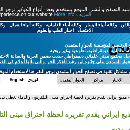
ة التصفح والنشر، الموقع يستخدم بعض أنواع الكوكيز نرجو النق
More info - المزيد
experience on our website
الفن
-
وكالة أنباء اليسار
-
وكالة أنباء العلمانية
-
وكالة أنباء العمال
-
وكا
الاقتصاد
-
اخبار الطب والعلوم
 الرئيسي لمؤسسة الحوار المتمدن
، علمانية، ديمقراطية، تطوعية وغير ربحية
ل مجتمع مدني علماني ديمقراطي حديث يضمن الحرية والعدالة الاجتم
حوار المتمدن على جائزة ابن رشد للفكر الحر والتى نالها أعلام في الفك
م مشاكل تقنية في تصفح الحوار المتمدن نرجو النقر هنا لاستخدام الموقع
كوردي
English
الاخبار
مراكز
الحوار المتمدن
- مذيع إيراني يقدم تقريره لحظة احتراق مبنى التلفزيون والدماء تغطي يدي
ذيع إيراني يقدم تقريره لحظة احتراق مبنى الت
 يديه