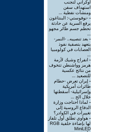
أوكراني لتجنب
استهداف سفن
ومنشآت نفطية ...
-
-نوفوستي-: البنتاغون
يرفع السرية عن حادثة
تحطم جسم طائر مجهو
...
-
بعد تنصيبه.. -النمر-
يتعهد بتصفية نفوذ
العصابات في كولومبيا
...
-
انفراج وشيك لأزمة
هرمز وواشنطن تتخوف
من نتائج عكسية
للتصعيد ...
-
إيران تعرض -حطام
طائرات أمريكية
وإسرائيلية- أسقطتها
خلال الح ...
-
لماذا احتاجت وزارة
الدفاع الروسية إلى
تغييرات في الكوادر؟
-
هواوي تطلق أول تلفاز
لها بإضاءة خلفية RGB
MiniLED