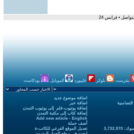
اصل • فرانس 24
بنترست
بلوكر
فليبورد
الموبايل
بودكاست
اضافة موضوع جديد
التضامنية
اضافة خبر
إضافة يوتيوب-فلم إلى يوتيوب التمدن
إضافة كتاب إلى مكتبة التمدن
Add new article - English
أضف حملة
3,732,97
تعديل الموقع الفرعي للكاتب-ة
ابحث في موقع الحوار المتمدن