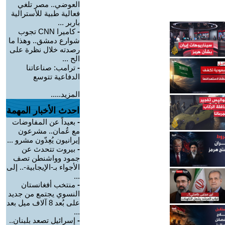
العوضي.. مصر تلغي
فعالية طبية للأسترالية
باربر ...
-
كاميرا CNN تجوب
شوارع دمشق.. وهذا ما
رصدته خلال نظرة على
الح ...
-
ترامب: صناعاتنا
الدفاعية تتوسع
المزيد.....
احدث الأخبار المهمة
-
بعيداً عن المفاوضات
مع عُمان.. مشرعون
إيرانيون يُعِدّون مشرو ...
-
بيروت تتحدث عن
جمود وواشنطن تصف
الأجواء بـ-الإيجابية-.. إلى
...
-
منتخب أفغانستان
النسوي يجتمع من جديد
على بُعد 8 آلاف ميل بعد
...
-
إسرائيل تصعد بلبنان..