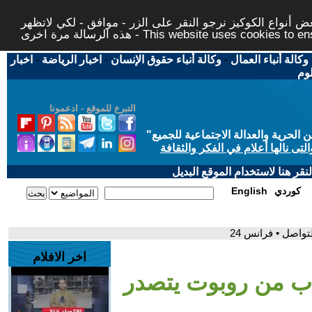
 أنواع الكوكيز نرجو النقر على الزر - موافق - لكي لاتظهر
This website uses cookies to ensure you ge
وكالة أنباء العمال
-
وكالة أنباء حقوق الإنسان
-
اخبار الرياضة
-
اخبار
لوم
التبرع للموقع - ادعمونا
حرية والعدالة الاجتماعية للجميع
"
تى نالها أعلام في الفكر والثقافة
قر هنا لاستخدام الموقع البديل
كوردي
English
اصل • فرانس 24
اخر الافلام
اب من روبوت يتصدر