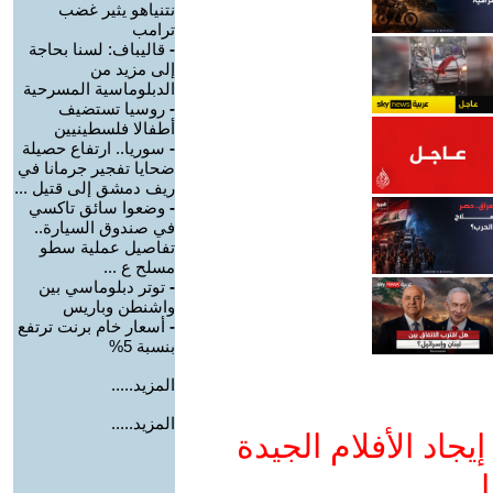
نتنياهو يثير غضب
ترامب
-
قاليباف: لسنا بحاجة
إلى مزيد من
الدبلوماسية المسرحية
-
روسيا تستضيف
أطفالا فلسطينيين
-
سوريا.. ارتفاع حصيلة
ضحايا تفجير جرمانا في
ريف دمشق إلى قتيل ...
-
وضعوا سائق تاكسي
في صندوق السيارة..
تفاصيل عملية سطو
مسلح ع ...
-
توتر دبلوماسي بين
واشنطن وباريس
-
أسعار خام برنت ترتفع
بنسبة 5%
المزيد.....
المزيد.....
جاد الأفلام الجيدة
ا