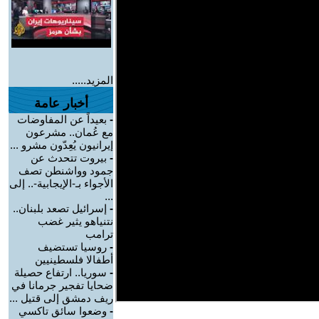
المزيد.....
أخبار عامة
-
بعيداً عن المفاوضات
مع عُمان.. مشرعون
إيرانيون يُعِدّون مشرو ...
-
بيروت تتحدث عن
جمود وواشنطن تصف
الأجواء بـ-الإيجابية-.. إلى
...
-
إسرائيل تصعد بلبنان..
نتنياهو يثير غضب
ترامب
-
روسيا تستضيف
أطفالا فلسطينيين
-
سوريا.. ارتفاع حصيلة
ضحايا تفجير جرمانا في
ريف دمشق إلى قتيل ...
-
وضعوا سائق تاكسي