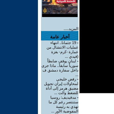
المزيد.....
أخبار عامة
-
19 جثمانا.. انتهاء
عمليات الانتشال من
عمارة -كرم- بغزة
(فيدي ...
-
لبنان يوقف ضابطاً
سورياً سابقاً.. ماذا جرى
داخل سفارة دمشق ف
...
-
رفض خليجي
لمحاولات إيران تحويل
مضيق هرمز إلى أداة
للضغط والت ...
-
مدفيديف: روسيا
ستنتصر رغم كل ما
تهذي به رئيسة
المفوضية الأور ...