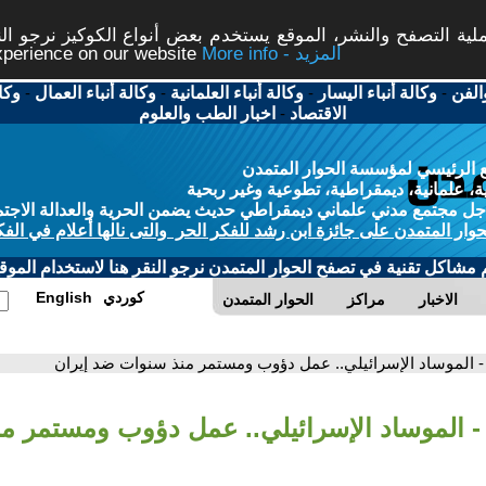
ة التصفح والنشر، الموقع يستخدم بعض أنواع الكوكيز نرجو النق
More info - المزيد
experience on our website
الفن
-
وكالة أنباء اليسار
-
وكالة أنباء العلمانية
-
وكالة أنباء العمال
-
وكا
الاقتصاد
-
اخبار الطب والعلوم
 الرئيسي لمؤسسة الحوار المتمدن
، علمانية، ديمقراطية، تطوعية وغير ربحية
ل مجتمع مدني علماني ديمقراطي حديث يضمن الحرية والعدالة الاجتم
حوار المتمدن على جائزة ابن رشد للفكر الحر والتى نالها أعلام في الفك
م مشاكل تقنية في تصفح الحوار المتمدن نرجو النقر هنا لاستخدام الموقع
كوردي
English
الاخبار
مراكز
الحوار المتمدن
- الموساد الإسرائيلي.. عمل دؤوب ومستمر منذ سنوات ضد إيران
- الموساد الإسرائيلي.. عمل دؤوب ومستمر م