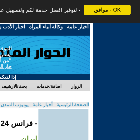
موافق - OK
لتوفير افضل خدمة لكم ولتسهيل عملي
أخبار عامة
-
وكالة أنباء المرأة
-
اخبار الأدب و
الموقع
يسارية
"من أج
حاز ال
إذا لديك
الزوار
اضافة/خدمات
بحث/الارشيف
الصفحة الرئيسية
-
أخبار عامة
-
يوتيوب التمدن
- فرانس 24
إيران