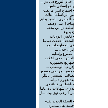
-
خيام النزوح في غزة..
واقع إنساني قاس
-
اجتماع ليبي مرتقب
بين الرئاسات الثلاث
-
-المصري- السيد يعلق
ساخرا على وصف
أطلقه ترامب بحقه
(فيديو)
-
فانس: الولايات
المتحدة حققت تقدما
في المفاوضات مع
إيران خلال ...
-
مصرع وإصابة
العشرات في انقلاب
صهريج بجمهورية
إفريقيا الوسطى ...
-
مصر.. مرتضى منصور
يطالب السيسي بالثأر
بعد هجوم دمياط
-
-أعطتني قنبلة في
يدي-.. شهادات 25 عاماً
من الرعب تهز بيت سار
...
-
السكة الحديد تقدم
خدمة نقل متميزة