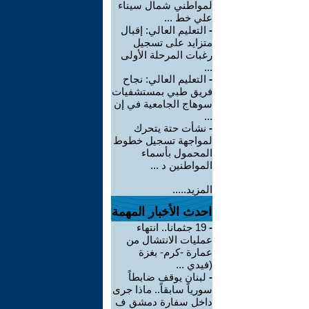
لمواطني شمال سيناء
علي خط ...
-
التعليم العالي: إقبال
متزايد على تسجيل
رغبات المرحلة الأولى
...
-
التعليم العالي: نجاح
فريق طبي بمستشفيات
سوهاج الجامعية في إن
...
-
نشأت حتة يتحرك
لمواجهة تسجيل خطوط
المحمول بأسماء
المواطنين د ...
المزيد.....
احدث الأخبار المهمة
-
19 جثمانا.. انتهاء
عمليات الانتشال من
عمارة -كرم- بغزة
(فيدي ...
-
لبنان يوقف ضابطاً
سورياً سابقاً.. ماذا جرى
داخل سفارة دمشق ف