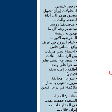
...
-
رفض خليجي
لمحاولات إيران تحويل
مضيق هرمز إلى أداة
للضغط والت ...
-
مدفيديف: روسيا
ستنتصر رغم كل ما
تهذي به رئيسة
المفوضية الأور ...
-
خيام النزوح في غزة..
واقع إنساني قاس
-
اجتماع ليبي مرتقب
بين الرئاسات الثلاث
-
-المصري- السيد يعلق
ساخرا على وصف
أطلقه ترامب بحقه
ا
(فيديو)
-
سوريا.. مخالفة
مرورية تنتهي بـ -مباراة
ملاكمة- في درعا (فيدي
...
-
فانس: الولايات
المتحدة حققت تقدما
في المفاوضات مع
إيران خلال ...