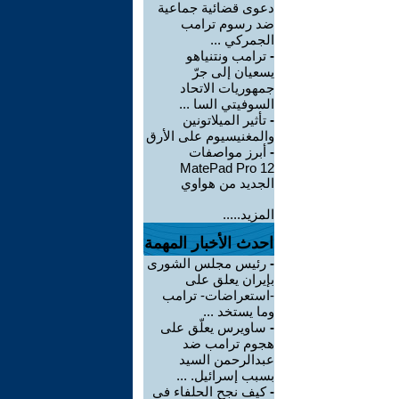
دعوى قضائية جماعية
ضد رسوم ترامب
الجمركي ...
-
ترامب ونتنياهو
يسعيان إلى جرّ
جمهوريات الاتحاد
السوفيتي السا ...
-
تأثير الميلاتونين
والمغنيسيوم على الأرق
-
أبرز مواصفات
MatePad Pro 12
الجديد من هواوي
المزيد.....
احدث الأخبار المهمة
-
رئيس مجلس الشورى
بإيران يعلق على
-استعراضات- ترامب
وما يستخد ...
-
ساويرس يعلّق على
هجوم ترامب ضد
عبدالرحمن السيد
بسبب إسرائيل. ...
-
كيف نجح الحلفاء في