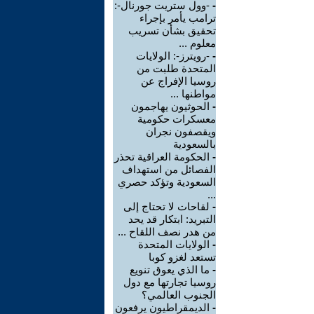
-
-وول ستريت جورنال-:
ترامب يأمر بإجراء
تحقيق بشأن تسريب
معلوم ...
-
-رويترز-: الولايات
المتحدة طلبت من
روسيا الإفراج عن
مواطنها ...
-
الحوثيون يهاجمون
معسكرات حكومية
ويقصفون نجران
بالسعودية
-
الحكومة العراقية تحذر
الفصائل من استهداف
السعودية وتؤكد حصري
...
-
لقاحات لا تحتاج إلى
التبريد: ابتكار قد يحد
من هدر نصف اللقاح ...
-
الولايات المتحدة
تستعد لغزو كوبا
-
ما الذي يعوق تنويع
روسيا تجارتها مع دول
الجنوب العالمي؟
-
الديمقراطيون يرفعون