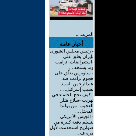
المزيد.....
أخبار عامة
-
رئيس مجلس الشورى
بإيران يعلق على
-استعراضات- ترامب
وما يستخد ...
-
ساويرس يعلّق على
هجوم ترامب ضد
عبدالرحمن السيد
بسبب إسرائيل. ...
-
كيف نجح الحلفاء في
تهريب -سلاح هتلر
العجيب- من بولندا
المحتل ...
-
الجيش الأمريكي
يتسلم دفعة كبيرة من
صواريخ استخدمت لأول
مرة ف ...