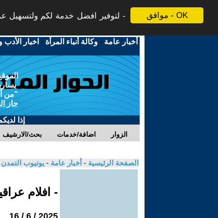
موافق - OK
لتوفير افضل خدمة لكم ولتسهيل عملي
أخبار عامة
-
وكالة أنباء المرأة
-
اخبار الأدب و
الموقع
يسارية
"من أج
حاز ال
إذا لديك
الزوار
اضافة/خدمات
بحث/الارشيف
الصفحة الرئيسية
-
أخبار عامة
-
يوتيوب التمدن
- افلام عراق
2025 / 6 / 16