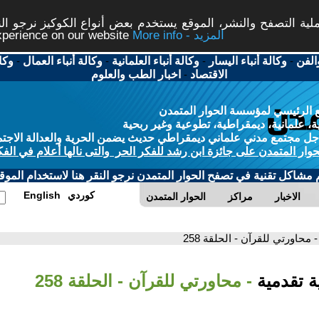
ة التصفح والنشر، الموقع يستخدم بعض أنواع الكوكيز نرجو النق
More info - المزيد
experience on our website
الفن
-
وكالة أنباء اليسار
-
وكالة أنباء العلمانية
-
وكالة أنباء العمال
-
وكا
الاقتصاد
-
اخبار الطب والعلوم
 الرئيسي لمؤسسة الحوار المتمدن
، علمانية، ديمقراطية، تطوعية وغير ربحية
ل مجتمع مدني علماني ديمقراطي حديث يضمن الحرية والعدالة الاجتم
حوار المتمدن على جائزة ابن رشد للفكر الحر والتى نالها أعلام في الفك
م مشاكل تقنية في تصفح الحوار المتمدن نرجو النقر هنا لاستخدام الموقع
كوردي
English
الاخبار
مراكز
الحوار المتمدن
- محاورتي للقرآن - الحلقة 258
ية تقدمية
- محاورتي للقرآن - الحلقة 258