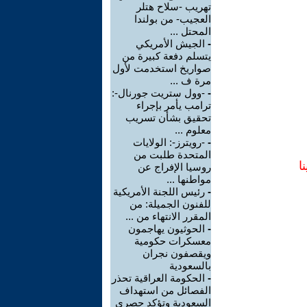
تهريب -سلاح هتلر
العجيب- من بولندا
المحتل ...
-
الجيش الأمريكي
يتسلم دفعة كبيرة من
صواريخ استخدمت لأول
مرة ف ...
-
-وول ستريت جورنال-:
ترامب يأمر بإجراء
تحقيق بشأن تسريب
معلوم ...
-
-رويترز-: الولايات
المتحدة طلبت من
ا
روسيا الإفراج عن
مواطنها ...
-
رئيس اللجنة الأمريكية
للفنون الجميلة: من
المقرر الانتهاء من ...
-
الحوثيون يهاجمون
معسكرات حكومية
ويقصفون نجران
بالسعودية
-
الحكومة العراقية تحذر
الفصائل من استهداف
السعودية وتؤكد حصري