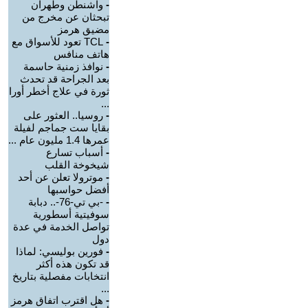
-
واشنطن وطهران
تبحثان عن مخرج من
مضيق هرمز
-
TCL تعود للأسواق مع
هاتف منافس
-
نوافذ زمنية حاسمة
بعد الجراحة قد تحدث
ثورة في علاج أخطر أورا
...
-
روسيا.. العثور على
بقايا ست جماجم لفيلة
عمرها 1.4 مليون عام ...
-
أسباب تسارع
شيخوخة القلب
-
موترولا تعلن عن أحد
أفضل حواسبها
-
-بي تي-76-.. دبابة
سوفيتية أسطورية
تواصل الخدمة في عدة
دول
-
فورين بوليسي: لماذا
قد تكون هذه أكثر
انتخابات مفصلية بتاريخ
...
-
هل اقترب اتفاق هرمز