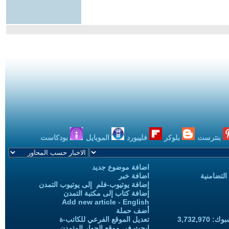
بنترست
بلوكر
فليبورد
الموبايل
بودكاست
اضافة موضوع جديد
التضامنية
اضافة خبر
إضافة يوتيوب-فلم إلى يوتيوب التمدن
إضافة كتاب إلى مكتبة التمدن
Add new article - English
أضف حملة
3,732,97
تعديل الموقع الفرعي للكاتب-ة
ابحث في موقع الحوار المتمدن