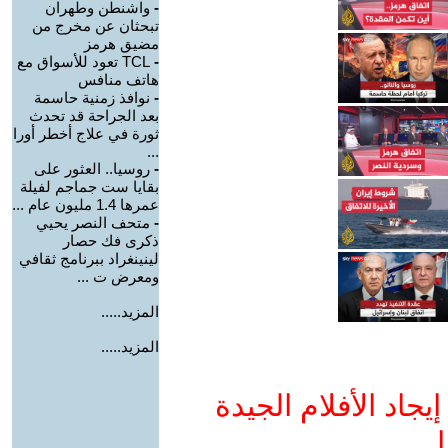
-
واشنطن وطهران
تبحثان عن مخرج من
مضيق هرمز
-
TCL تعود للأسواق مع
هاتف منافس
-
نوافذ زمنية حاسمة
بعد الجراحة قد تحدث
ثورة في علاج أخطر أورا
...
-
روسيا.. العثور على
بقايا ست جماجم لفيلة
عمرها 1.4 مليون عام ...
-
متحف النصر يحيي
ذكرى فك حصار
لينينغراد ببرنامج ثقافي
ومعرض ت ...
المزيد.....
المزيد.....
جاد الأفلام الجيدة
ا