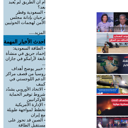
أم أن الطريق لم يُعبد
بعد؟
-
السعودية وقطر
ترحبان بإدانة مجلس
الأمن لهجمات الحوثيين
المزيد.....
احدث الأخبار المهمة
-
الطاقة السعودية:
إخماد حريق في منشأة
تابعة لأرامكو في جازان
...
-
خبير يوضح أهداف
روسيا من قصف مراكز
الدعم اللوجستي في
كييف
-
الاتحاد الأوروبي يشدّد
شروط توفير الحماية
للأوكرانيين
-
الإدارة الأمريكية
تخطط لمواجهة طويلة
مع إيران
-
الصين قد تحوز على
مستقبل الطاقة