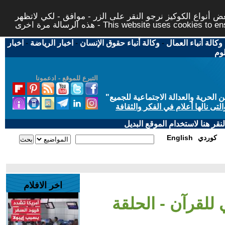
 أنواع الكوكيز نرجو النقر على الزر - موافق - لكي لاتظهر
This website uses cookies to ensure you ge
وكالة أنباء العمال
-
وكالة أنباء حقوق الإنسان
-
اخبار الرياضة
-
اخبار
لوم
التبرع للموقع - ادعمونا
حرية والعدالة الاجتماعية للجميع
"
تى نالها أعلام في الفكر والثقافة
قر هنا لاستخدام الموقع البديل
كوردي
English
اخر الافلام
 للقرآن - الحلقة