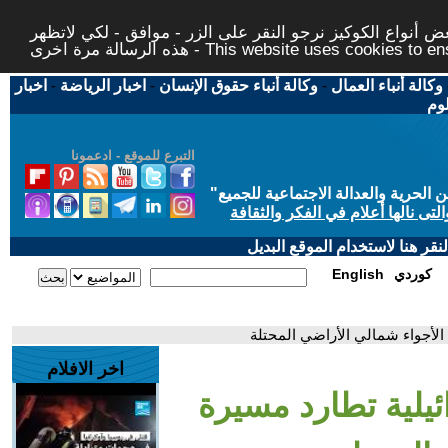
 أنواع الكوكيز نرجو النقر على الزر - موافق - لكي لاتظهر
This website uses cookies to ensure you ge
وكالة أنباء العمال
-
وكالة أنباء حقوق الإنسان
-
اخبار الرياضة
-
اخبار
لوم
التبرع للموقع - ادعمونا
حرية والعدالة الاجتماعية للجميع
"
تى نالها أعلام في الفكر والثقافة
قر هنا لاستخدام الموقع البديل
كوردي
English
الأجواء شمالي الأراضي المحتلة
اخر الافلام
ئيلية تطارد مسيرة