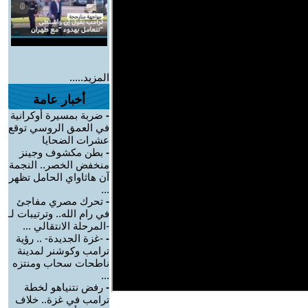
المزيد.....
أخبار عامة
-
ضربة بمسيرة أوكرانية
في العمق الروسي توقع
عشرات الضحايا
-
بطن مكشوف وجينز
منخفض الخصر.. النجمة
آن هاثاواي الحامل تظهر
...
-
تحرك مصري مفاجئ
في رام الله.. وترتيبات لـ
-المرحلة الانتقالي ...
-
-غزة الجديدة- .. رؤية
ترامب وكوشنر لمدينة
ناطحات سحاب ومنتزه
...
-
رفض نتنياهو لخطة
ترامب في غزة.. خلاف