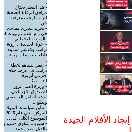
...
-
هذا الفطر يجتاح
مرافق الرعاية الصحية..
إليك ما يجب معرفته
عن ...
-
تحرك مصري مفاجئ
في رام الله.. وترتيبات لـ
-المرحلة الانتقالي ...
-
-غزة الجديدة- .. رؤية
ترامب وكوشنر لمدينة
ناطحات سحاب ومنتزه
...
-
رفض نتنياهو لخطة
ترامب في غزة.. خلاف
حقيقي أم ورقة
انتخابية؟ ...
-
وزيرة العمل تزور
الصندوق الاجتماعي
لدعم العامل المقدسي
وتطلع ...
-
تباين سياسات البنوك
المركزية في عام 2026:
جاد الأفلام الجيدة
الموضوع الكلي الذي ...
-
سوريا.. شكوى -شروع
ا
بالقتل- ضد محمد