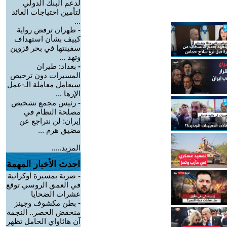
لدعم البنك الدولي
لتأمين احتياجات العائد
...
-
طهران ترفض رواية
كييف بشأن استهداف
سفينتها في بحر قزوين
وتهد ...
-
بغداد: طيران
المسيرات دون ترخيص
سيعامل معاملة الـ-عمل
الإرها ...
-
رئيس مجمع تشخيص
مصلحة النظام في
إيران: لن نتراجع عن
مضيق هرم ...
المزيد.....
احدث الأخبار المهمة
-
ضربة بمسيرة أوكرانية
في العمق الروسي توقع
عشرات الضحايا
-
بطن مكشوف وجينز
منخفض الخصر.. النجمة
آن هاثاواي الحامل تظهر