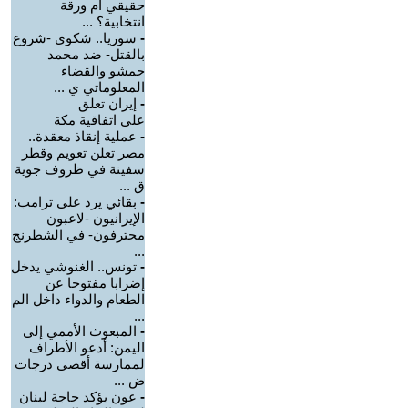
حقيقي أم ورقة
انتخابية؟ ...
-
سوريا.. شكوى -شروع
بالقتل- ضد محمد
حمشو والقضاء
المعلوماتي ي ...
-
إيران تعلق
على اتفاقية مكة
-
عملية إنقاذ معقدة..
مصر تعلن تعويم وقطر
سفينة في ظروف جوية
ق ...
-
بقائي يرد على ترامب:
الإيرانيون -لاعبون
محترفون- في الشطرنج
...
-
تونس.. الغنوشي يدخل
إضرابا مفتوحا عن
الطعام والدواء داخل الم
...
-
‏المبعوث الأممي إلى
اليمن: أدعو الأطراف
لممارسة أقصى درجات
ض ...
-
عون يؤكد حاجة لبنان