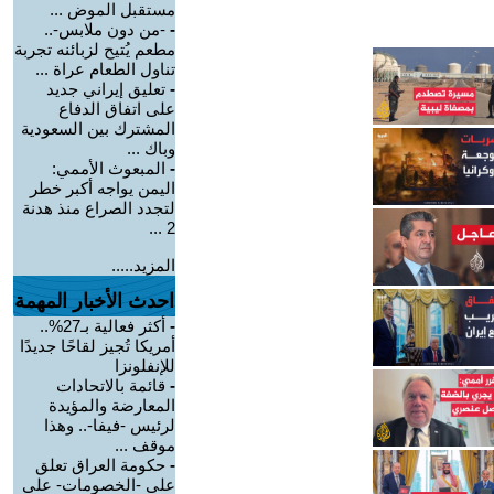
مستقبل الموض ...
-
-من دون ملابس-..
مطعم يُتيح لزبائنه تجربة
تناول الطعام عراة ...
-
تعليق إيراني جديد
على اتفاق الدفاع
المشترك بين السعودية
وباك ...
-
المبعوث الأممي:
اليمن يواجه أكبر خطر
لتجدد الصراع منذ هدنة
2 ...
المزيد.....
احدث الأخبار المهمة
-
أكثر فعالية بـ27%..
أمريكا تُجيز لقاحًا جديدًا
للإنفلونزا
-
قائمة بالاتحادات
المعارضة والمؤيدة
لرئيس -فيفا-.. وهذا
موقف ...
-
حكومة العراق تعلق
على -الخصومات- على