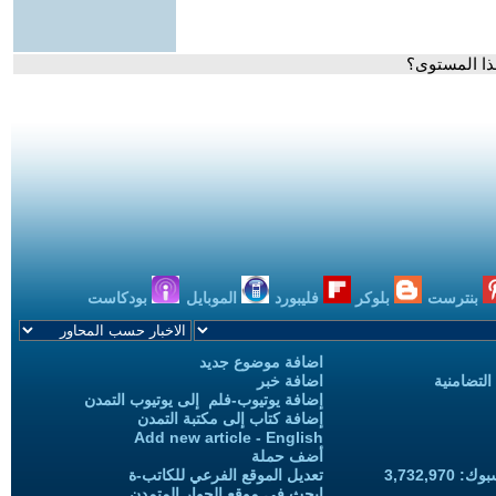
هذا المستوى؟
بنترست
بلوكر
فليبورد
الموبايل
بودكاست
اضافة موضوع جديد
التضامنية
اضافة خبر
إضافة يوتيوب-فلم إلى يوتيوب التمدن
إضافة كتاب إلى مكتبة التمدن
Add new article - English
أضف حملة
3,732,97
تعديل الموقع الفرعي للكاتب-ة
ابحث في موقع الحوار المتمدن