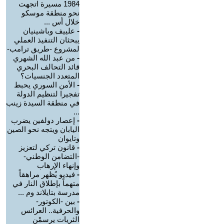
1984 مسيرة اتجهت
نحو منطقة موسكو
خلال أس ...
-
علييف وباشينيان
يبحثان التنفيذ العملي
لمشروع -طريق ترامب-
-
من عبد الله الشهري
قائد التحالف البحري
المتعدد الجنسيات؟
-
الأمن السوري يحبط
تفجيرا لتنظيم الدولة
في منطقة السيدة زينب
...
-
إعصار دولفين يضرب
اليابان ويتجه نحو الصين
وتايوان
-
قانون تركي لتعزيز
-التضامن الوطني-
وإنهاء الإرهاب
-
فيديو يُظهر مراهقاً
متهماً بإطلاق النار في
مدرسة بتايلاند وم ...
-
بين -الكوتور-
والحرفية.. العرائس
الثريات يرسمْن