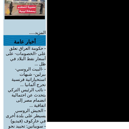
المزيد.....
أخبار عامة
-
حكومة العراق تعلق
على -الخصومات- على
أسعار نفط البلاد في
ظل ...
-
-البيت الروسي-
ببرلين- شبهات
استخباراتية فرنسية
تحرج ألمانيا ...
-
نائب الرئيس التركي
يتحدث عن احتمالية
انضمام مصر إلى
اتفاقية ...
-
الجيش الروسي
يسيطر على بلدة أخرى
في خاركوف (فيديو)
-
سوبيانين: تحييد نحو