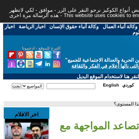
 أنواع الكوكيز نرجو النقر على الزر - موافق - لكي لاتظهر
This website uses cookies to ensure you ge
وكالة أنباء العمال
-
وكالة أنباء حقوق الإنسان
-
اخبار الرياضة
-
اخبار
لوم
التبرع للموقع - ادعمونا
حرية والعدالة الاجتماعية للجميع
"
تى نالها أعلام في الفكر والثقافة
قر هنا لاستخدام الموقع البديل
كوردي
English
هذا المستوى؟
اخر الافلام
صاعد المواجهة مع