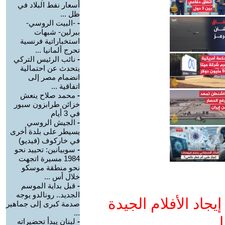
أسعار نفط البلاد في
ظل ...
-
-البيت الروسي-
ببرلين- شبهات
استخباراتية فرنسية
تحرج ألمانيا ...
-
نائب الرئيس التركي
يتحدث عن احتمالية
انضمام مصر إلى
اتفاقية ...
-
محمد صلاح ينعش
خزائن طرابزون سبور
في 3 أيام
-
الجيش الروسي
يسيطر على بلدة أخرى
في خاركوف (فيديو)
-
سوبيانين: تحييد نحو
1984 مسيرة اتجهت
نحو منطقة موسكو
خلال أس ...
-
قبل بداية الموسم
الجديد.. رونالدو يوجه
جاد الأفلام الجيدة
صدمة كبرى إلى جماهير
...
ا
-
لبنان يبدأ تحضيراته