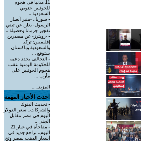
11 مدنياً في هجوم
للحوثيين جنوبي
السعودية ...
-
سوريا.. -منبر أنصار
الرسول- يعلن عن تبني
تفجير جرمانا وحصيلة ...
-
-رويترز- عن مصدرين
إقليميين: تركيا
والسعودية وباكستان
ستوقع ...
-
التحالف يجدد دعمه
للحكومة اليمنية عقب
هجوم الحوثيين على
مأرب ...
المزيد.....
احدث الأخبار المهمة
-
تحديث البنوك
والشركات.. سعر الدولار
اليوم في مصر مقابل
الجني ...
-
مفاجأة في عيار 21
اليوم.. تراجع جديد في
أسعار الذهب بمصر وتح