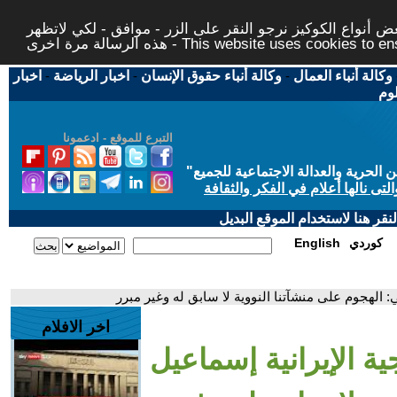
 أنواع الكوكيز نرجو النقر على الزر - موافق - لكي لاتظهر
This website uses cookies to ensure you ge
وكالة أنباء العمال
-
وكالة أنباء حقوق الإنسان
-
اخبار الرياضة
-
اخبار
لوم
التبرع للموقع - ادعمونا
حرية والعدالة الاجتماعية للجميع
"
تى نالها أعلام في الفكر والثقافة
قر هنا لاستخدام الموقع البديل
كوردي
English
: الهجوم على منشآتنا النووية لا سابق له وغير مبرر
اخر الافلام
ة الإيرانية إسماعيل