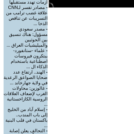
أزمات تهدد مستقبلها
-
مصادر تفسر لـCNN
علاقة غضب ترامب من
التسريبات عن تناقص
الذخا ...
-
مصدر سعودي
مسؤول: هناك تنسيق
بين الحوثيين
والميليشيات العراق ...
-
علماء -ستانفورد-
يبتكرون فيروسات
اصطناعية باستخدام
الذكاء ال ...
-
الهند.. ارتفاع عدد
ضحايا الصواعق الرعدية
في ولاية جهارخاند ...
-
غالوزين: محاولات
الغرب لإضعاف العلاقات
الروسية الكازاخستانية
...
-
إسلام آباد من الخليج
إلى باب المندب..
باكستان في قلب البنية
...
-
التحالف يعلن إصابة