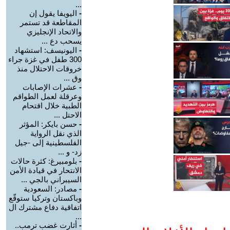
...
-
اليويفا يقول إن
المقاطعة قد تستمر
والاتحاد الإنجليزي
يسحب دع ...
-
اليونيسف: استشهاد
300 طفل في غزة جراء
خروقات الاحتلال منذ
وق ...
-
عشرات الإصابات
وعرقلة لعمل الطواقم
الطبية خلال اقتحام
الاحتل ...
-
حسن بايكر: المؤثر
الذي نقل الرواية
الفلسطينية إلى -جيل
زد- و ...
-
بلومبيرغ: كثرة حالات
الانتحار في قيادة الأمن
السيبراني بالجي ...
-
مصادر: السعودية
وباكستان وتركيا ستوقّع
اتفاقية دفاع مشترك ال
...
-
أثارت غضب ترمب..