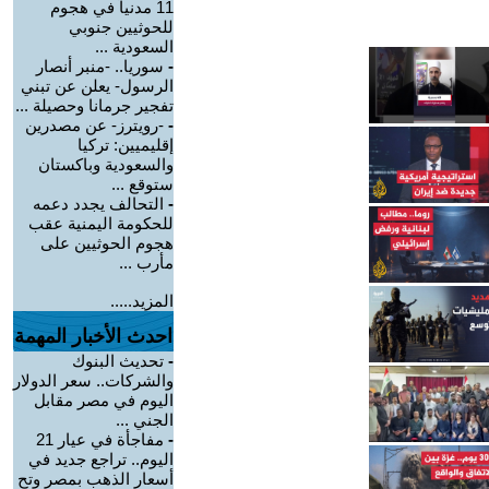
11 مدنياً في هجوم
للحوثيين جنوبي
السعودية ...
-
سوريا.. -منبر أنصار
الرسول- يعلن عن تبني
تفجير جرمانا وحصيلة ...
-
-رويترز- عن مصدرين
إقليميين: تركيا
والسعودية وباكستان
ستوقع ...
-
التحالف يجدد دعمه
للحكومة اليمنية عقب
هجوم الحوثيين على
مأرب ...
المزيد.....
احدث الأخبار المهمة
-
تحديث البنوك
والشركات.. سعر الدولار
اليوم في مصر مقابل
الجني ...
-
مفاجأة في عيار 21
اليوم.. تراجع جديد في
أسعار الذهب بمصر وتح