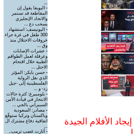
...
-
اليويفا يقول إن
المقاطعة قد تستمر
والاتحاد الإنجليزي
يسحب دع ...
-
اليونيسف: استشهاد
300 طفل في غزة جراء
خروقات الاحتلال منذ
وق ...
-
عشرات الإصابات
وعرقلة لعمل الطواقم
الطبية خلال اقتحام
الاحتل ...
-
حسن بايكر: المؤثر
الذي نقل الرواية
الفلسطينية إلى -جيل
زد- و ...
-
بلومبيرغ: كثرة حالات
الانتحار في قيادة الأمن
السيبراني بالجي ...
-
مصادر: السعودية
وباكستان وتركيا ستوقّع
جاد الأفلام الجيدة
اتفاقية دفاع مشترك ال
...
ا
-
أثارت غضب ترمب..