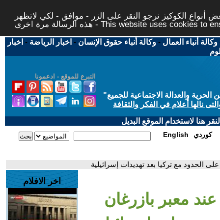
 أنواع الكوكيز نرجو النقر على الزر - موافق - لكي لاتظهر
This website uses cookies to ensure you ge
وكالة أنباء العمال
-
وكالة أنباء حقوق الإنسان
-
اخبار الرياضة
-
اخبار
لوم
التبرع للموقع - ادعمونا
حرية والعدالة الاجتماعية للجميع
"
تى نالها أعلام في الفكر والثقافة
قر هنا لاستخدام الموقع البديل
كوردي
English
على الحدود مع تركيا بعد تهديدات إسرائيلية
اخر الافلام
عند معبر بازرغان