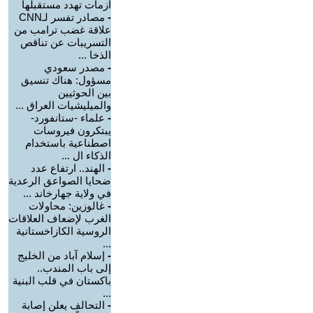
أزمات تهدد مستقبلها
-
مصادر تفسر لـCNN
علاقة غضب ترامب من
التسريبات عن تناقص
الذخا ...
-
مصدر سعودي
مسؤول: هناك تنسيق
بين الحوثيين
والميليشيات العراق ...
-
علماء -ستانفورد-
يبتكرون فيروسات
اصطناعية باستخدام
الذكاء ال ...
-
الهند.. ارتفاع عدد
ضحايا الصواعق الرعدية
في ولاية جهارخاند ...
-
غالوزين: محاولات
الغرب لإضعاف العلاقات
الروسية الكازاخستانية
...
-
إسلام آباد من الخليج
إلى باب المندب..
باكستان في قلب البنية
...
-
التحالف يعلن إصابة