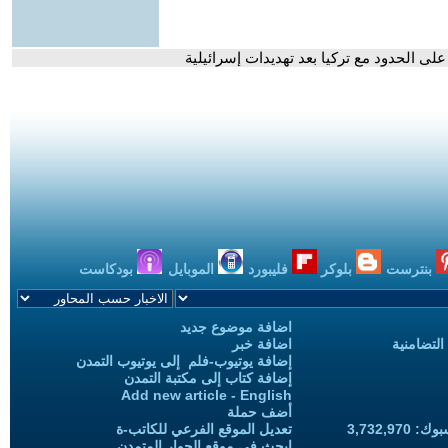
على الحدود مع تركيا بعد تهديدات إسرائيلية
بنترست
بلوكر
فليبورد
الموبايل
بودكاست
اضافة موضوع جديد
التضامنية
اضافة خبر
إضافة يوتيوب-فلم إلى يوتيوب التمدن
إضافة كتاب إلى مكتبة التمدن
Add new article - English
أضف حملة
3,732,97
تعديل الموقع الفرعي للكاتب-ة
ابحث في موقع الحوار المتمدن