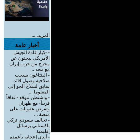
المزيد.....
أخبار عامة
-
-كبار قادة الجيش
الأمريكي يبحثون عن
مخرج من حرب إيران
مع محد ...
-
البنتاغون يسحب
صلاحية وصول قائد
سابق لسلاح الجو إلى
المعلوما ...
-
واشنطن تتوقع -اتفاقاً
قريباً- مع طهران
وتفرض عقوبات على
منصة ...
-
تحالف سعودي تركي
باكستاني برسائل
إقليمية
-
أبدى إعجابه بأعمدة