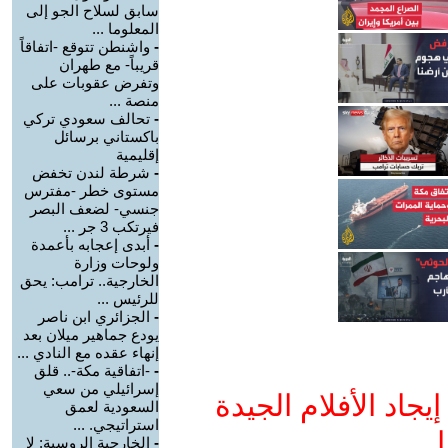
سابق لسلاح الجو إلى
المعلوما ...
-
واشنطن تتوقع -اتفاقاً
قريباً- مع طهران
وتفرض عقوبات على
منصة ...
-
تحالف سعودي تركي
باكستاني برسائل
إقليمية
-
شرطة لندن تخفض
مستوى خطر -مفترس
جنسي- لضعف البصر
فيرتكب 3 جر ...
-
أبدى إعجابه بأعمدة
ولوحات وزارة
الخارجية.. ترامب: يحق
للرئيس ...
-
الجزائري ابن ناصر
يودع جماهير ميلان بعد
إنهاء عقده مع النادي ...
-
-اتفاقية مكة-.. قلق
إسرائيلي من سعي
جاد الأفلام الجيدة
السعودية لعمق
استراتيجي. ...
ا
-
الخارجية الروسية: لا