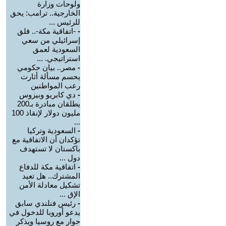
ولوحات وزارة
الخارجية.. ترامب: يحق
للرئيس ...
-
-اتفاقية مكة-.. قلق
إسرائيلي من سعي
السعودية لعمق
استراتيجي. ...
-
مصر.. بيان حكومي
يحسم مسألة أثارت
رعب المواطنين
-
دي كابريو وبيزوس
يطلقان مبادرة بـ200
مليون دولار لإنقاذ 100
...
-
السعودية وتركيا
تؤكدان أن الاتفاقية مع
باكستان لا تستهدف
دول ...
-
اتفاقية مكة للدفاع
المشترك.. هل تعيد
تشكيل معادلة الأمن
الإق ...
-
رئيس فنلندي سابق
يدعو أوروبا للدخول في
حوار مع روسيا ويذكر