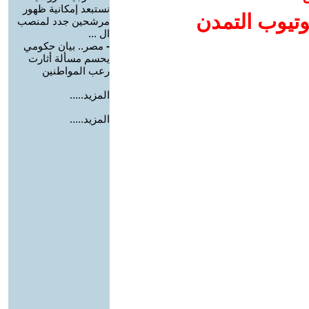
نستبعد إمكانية ظهور
وتيوب التمدن
مرشحين جدد لمنصب
ال ...
-
مصر.. بيان حكومي
يحسم مسألة أثارت
رعب المواطنين
المزيد.....
المزيد.....