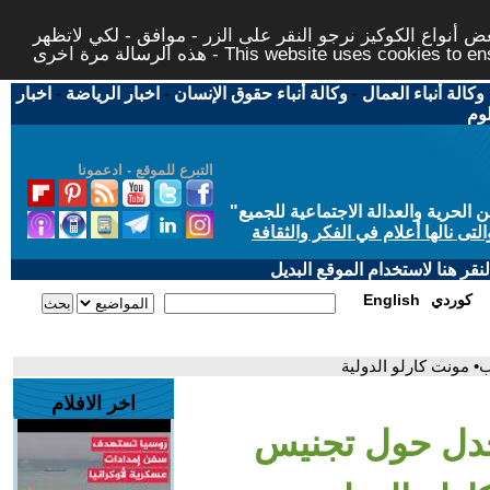
 أنواع الكوكيز نرجو النقر على الزر - موافق - لكي لاتظهر
This website uses cookies to ensure you ge
وكالة أنباء العمال
-
وكالة أنباء حقوق الإنسان
-
اخبار الرياضة
-
اخبار
لوم
التبرع للموقع - ادعمونا
حرية والعدالة الاجتماعية للجميع
"
تى نالها أعلام في الفكر والثقافة
قر هنا لاستخدام الموقع البديل
كوردي
English
• مونت كارلو الدولية
اخر الافلام
جدل حول تجنيس