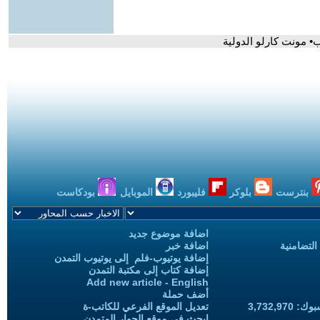
• مونت كارلو الدولية
بنترست
بلوكر
فليبورد
الموبايل
بودكاست
اضافة موضوع جديد
التضامنية
اضافة خبر
إضافة يوتيوب-فلم إلى يوتيوب التمدن
إضافة كتاب إلى مكتبة التمدن
Add new article - English
أضف حملة
3,732,97
تعديل الموقع الفرعي للكاتب-ة
ابحث في موقع الحوار المتمدن