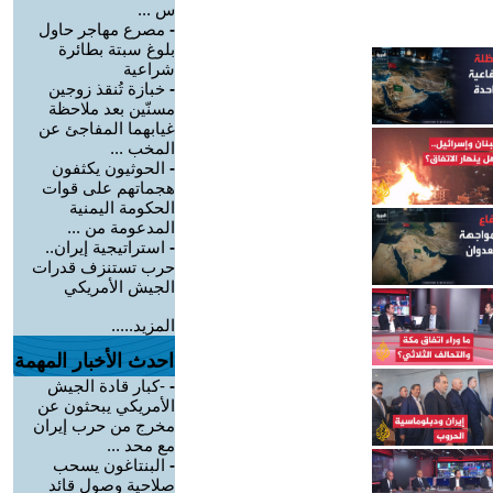
س ...
-
مصرع مهاجر حاول
بلوغ سبتة بطائرة
شراعية
-
خبازة تُنقذ زوجين
مسنّين بعد ملاحظة
غيابهما المفاجئ عن
المخب ...
-
الحوثيون يكثفون
هجماتهم على قوات
الحكومة اليمنية
المدعومة من ...
-
استراتيجية إيران..
حرب تستنزف قدرات
الجيش الأمريكي
المزيد.....
احدث الأخبار المهمة
-
-كبار قادة الجيش
الأمريكي يبحثون عن
مخرج من حرب إيران
مع محد ...
-
البنتاغون يسحب
صلاحية وصول قائد