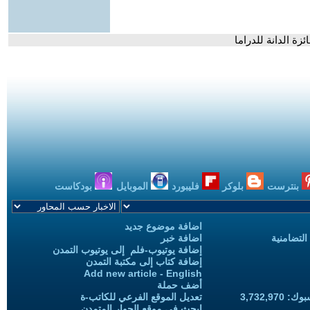
زة الدانة للدراما
بنترست
بلوكر
فليبورد
الموبايل
بودكاست
اضافة موضوع جديد
التضامنية
اضافة خبر
إضافة يوتيوب-فلم إلى يوتيوب التمدن
إضافة كتاب إلى مكتبة التمدن
Add new article - English
أضف حملة
3,732,97
تعديل الموقع الفرعي للكاتب-ة
ابحث في موقع الحوار المتمدن