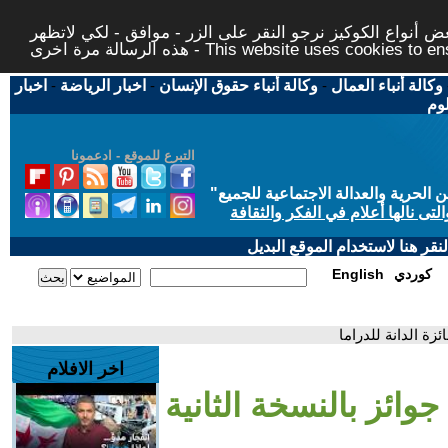
 أنواع الكوكيز نرجو النقر على الزر - موافق - لكي لاتظهر
This website uses cookies to ensure you ge
وكالة أنباء العمال
-
وكالة أنباء حقوق الإنسان
-
اخبار الرياضة
-
اخبار
لوم
التبرع للموقع - ادعمونا
حرية والعدالة الاجتماعية للجميع
"
تى نالها أعلام في الفكر والثقافة
قر هنا لاستخدام الموقع البديل
كوردي
English
زة الدانة للدراما
اخر الافلام
وائز بالنسخة الثانية