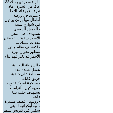
-
لواء سعودي يملك 32
عامًا من الخبرة.. ماذا
نعرف عن قائد التحا ...
-
مدريد في ورطة ..
أطفال مهاجرون يبيتون
في شوارع سبتة
-
الجيش الروسي
يستهدف في البحر
الأسود سفينتين تحملان
معدات عسك ...
-
اكتشاف نظام مائي
متطور بجوار الهرم
الأحمر قد يغيّر فهم بناء
...
-
الشرطة اليونانية
تعتقل عمدة بلدة
ساحلية على خلفية
حريق غابات ...
-
محكمة أمريكية توجه
ضربة كبيرة لترامب
تستهدف حلمه ببناء
قاعة ...
-
روسيا.. قصف مسيرة
جوية أوكرانية لمبنى
سكني في كيرتش يسفر