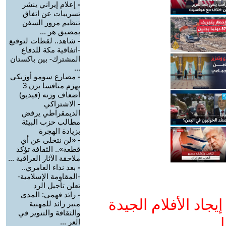
-
إعلام إيراني ينشر
تسريبات عن اتفاق
تنظيم مرور السفن
بمضيق هر ...
-
شاهد.. لقطات لتوقيع
-اتفاقية مكة للدفاع
المشترك- بين باكستان
...
-
مصارع سومو أوزبكي
يهزم منافسا يزن 3
أضعاف وزنه (فيديو)
-
الاشتراكي
الديمقراطي يرفض
مطالب حزب البيئة
بزيادة الهجرة
-
«لن نتخلى عن أي
قطعة».. الثقافة تؤكد
ملاحقة الآثار العراقية ...
-
بعد نداء العامري..
-المقاومة الإسلامية-
تعلن تأجيل الرد
-
رائد فهمي: المدى
جاد الأفلام الجيدة
منبر رائد للمهنية
والثقافة والتنوير في
ا
العر ...