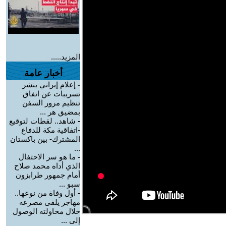
المزيد.....
أخبار عامة
-
إعلام إيراني ينشر
تسريبات عن اتفاق
تنظيم مرور السفن
بمضيق هر ...
-
شاهد.. لقطات لتوقيع
-اتفاقية مكة للدفاع
المشترك- بين باكستان
...
-
ما هو سر الاحتفال
الذي أداه محمد صلاح
أمام جمهور طرابزون
سبو ...
-
أول وفاة من نوعها..
مهاجر يلقى مصرعه
خلال محاولته الوصول
إلى ...