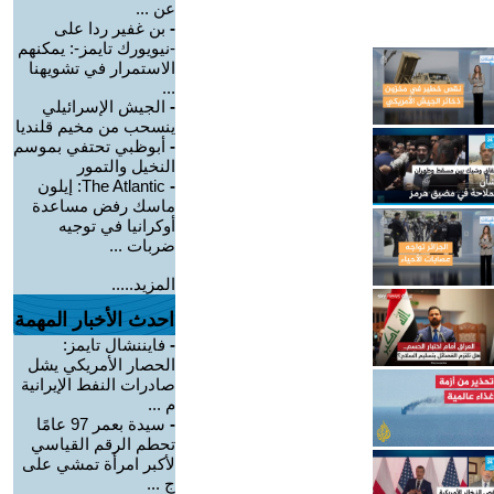
عن ...
-
بن غفير ردا على
-نيويورك تايمز-: يمكنهم
الاستمرار في تشويهنا
...
-
الجيش الإسرائيلي
ينسحب من مخيم قلنديا
-
أبوظبي تحتفي بموسم
النخيل والتمور
-
The Atlantic: إيلون
ماسك رفض مساعدة
أوكرانيا في توجيه
ضربات ...
المزيد.....
احدث الأخبار المهمة
-
فايننشال تايمز:
الحصار الأمريكي يشل
صادرات النفط الإيرانية
م ...
-
سيدة بعمر 97 عامًا
تحطم الرقم القياسي
لأكبر امرأة تمشي على
ج ...