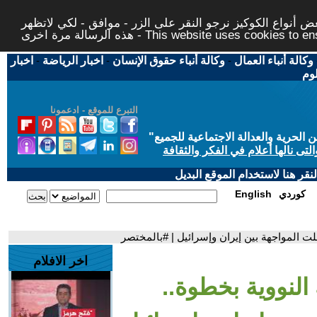
 أنواع الكوكيز نرجو النقر على الزر - موافق - لكي لاتظهر
This website uses cookies to ensure you ge
وكالة أنباء العمال
-
وكالة أنباء حقوق الإنسان
-
اخبار الرياضة
-
اخبار
لوم
التبرع للموقع - ادعمونا
حرية والعدالة الاجتماعية للجميع
"
تى نالها أعلام في الفكر والثقافة
قر هنا لاستخدام الموقع البديل
كوردي
English
علت المواجهة بين إيران وإسرائيل | #بالمختصر
اخر الافلام
 النووية بخطوة..