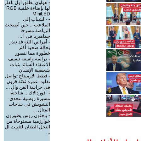
-
هواوي تطلق أول تلفاز
لها بإضاءة خلفية RGB
MiniLED
-
-الشباب إلى
الملاعب-.. حين أصبحت
الرياضة مسرحا
جماهيريا في ا ...
-
أمراض اللثة قد تنذر
بحالة صحية أكثر
خطورة مما نتصور
-
دراسة واسعة تنسف
الاعتقاد السائد بثبات
شخصية الإنسان
-
قطط الإرميتاج تواصل
تقليدا عمره ثلاثة قرون
في حراسة الفن وال ...
-
-فوردالاك-.. شاحنة
مسيرة روسية تتحدى
التشويش في ساحات
القتال ...
-
باحثون روس يطورون
خوارزمية مستوحاة من
النحل الطنان لتثبيت ال
...