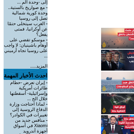
إلى -وحدة الم ...
-
مع صواريخ بالستية..
وحدة كورية شمالية
تصل إلى روسيا
-
الغرب سيتخلى حتمًا
عن أوكرانيا، فمتى
يفعل؟
-
موسكو تقضي على
أوهام باشينيان: لا واجب
على روسيا تجاه أرميني
...
المزيد.....
احدث الأخبار المهمة
-
إيران تعرض -حطام
طائرات أمريكية
وإسرائيلية- أسقطتها
خلال الح ...
-
لماذا احتاجت وزارة
الدفاع الروسية إلى
تغييرات في الكوادر؟
-
منافس جديد من
Xiaomi في أسواق
أجهزة أندرويد