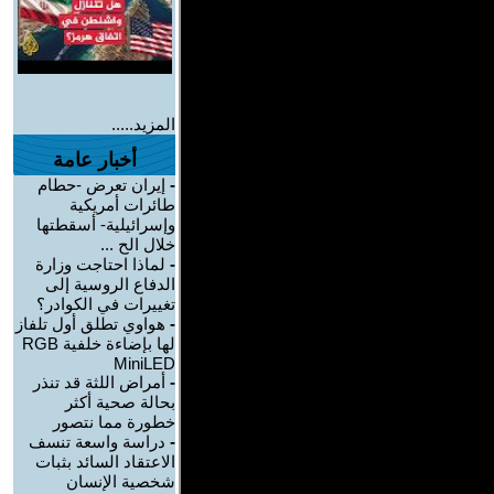
المزيد.....
أخبار عامة
-
إيران تعرض -حطام
طائرات أمريكية
وإسرائيلية- أسقطتها
خلال الح ...
-
لماذا احتاجت وزارة
الدفاع الروسية إلى
تغييرات في الكوادر؟
-
هواوي تطلق أول تلفاز
لها بإضاءة خلفية RGB
MiniLED
-
أمراض اللثة قد تنذر
بحالة صحية أكثر
خطورة مما نتصور
-
دراسة واسعة تنسف
الاعتقاد السائد بثبات
شخصية الإنسان