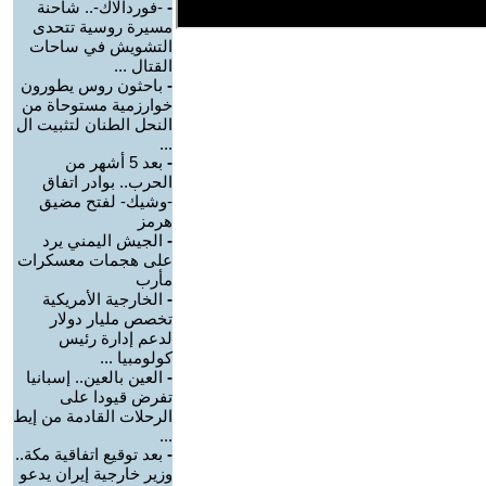
-
-فوردالاك-.. شاحنة
مسيرة روسية تتحدى
التشويش في ساحات
القتال ...
-
باحثون روس يطورون
خوارزمية مستوحاة من
النحل الطنان لتثبيت ال
...
-
بعد 5 أشهر من
الحرب.. بوادر اتفاق
-وشيك- لفتح مضيق
هرمز
-
الجيش اليمني يرد
على هجمات معسكرات
مأرب
-
الخارجية الأمريكية
تخصص مليار دولار
لدعم إدارة رئيس
كولومبيا ...
-
العين بالعين.. إسبانيا
تفرض قيودا على
الرحلات القادمة من إيط
...
-
بعد توقيع اتفاقية مكة..
وزير خارجية إيران يدعو