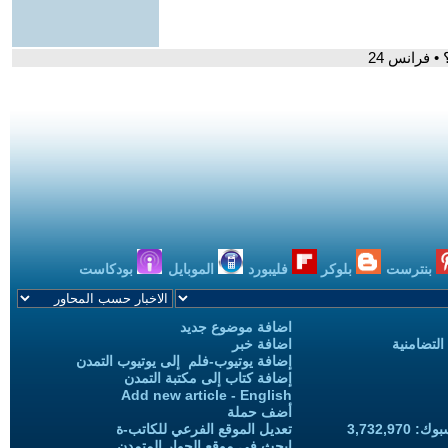
 فرانس 24
بنترست
بلوكر
فليبورد
الموبايل
بودكاست
اضافة موضوع جديد
التضامنية
اضافة خبر
إضافة يوتيوب-فلم إلى يوتيوب التمدن
إضافة كتاب إلى مكتبة التمدن
Add new article - English
أضف حملة
3,732,97
تعديل الموقع الفرعي للكاتب-ة
ابحث في موقع الحوار المتمدن