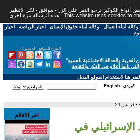
 أنواع الكوكيز نرجو النقر على الزر - موافق - لكي لاتظهر
This website uses cookies to ensure you ge
وكالة أنباء العمال
-
وكالة أنباء حقوق الإنسان
-
اخبار الرياضة
-
اخبار
لوم
التبرع للموقع - ادعمونا
حرية والعدالة الاجتماعية للجميع
"
تى نالها أعلام في الفكر والثقافة
قر هنا لاستخدام الموقع البديل
كوردي
English
 فرانس 24
اخر الافلام
 الإسرائيلي في