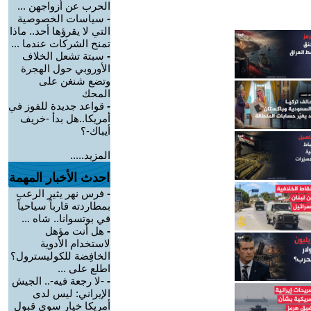
الحرب عن أزواجهن ...
-
سياسات الخصوصية
التي لا يقرؤها أحد.. ماذا
تمنح الشركات عندما ...
-
سبتة تشعل الخلاف
الأوروبي حول الهجرة
وتضع شنغن على
المحك
-
قواعد جديدة للفوز في
أمريكا..هل بدأ -خريف
أيباك-؟
المزيد.....
احدث الأخبار المهمة
-
فرس نهر يثير الرعب
بمطاردته قارباً سياحياً
في بوتسوانا.. شاه ...
-
هل أنت مؤهل
لاستخدام الأدوية
الخافِضة للكوليسترول؟
اطلع على ...
-
-لا رجعة فيه-.. الجيش
الإيراني: ليس لدى
أمريكا خيار سوى قبول