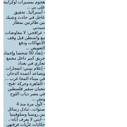
هجوم بمسيرات أوكرانية
على بي ...
-
أستراليا.. تحقيق
عاجل في حادث وشيك
بين طائرتين بمطار
سيدني
-
عراقجي: لا مفاوضات
مع واشنطن قبل وقف
الانتهاكات ودفع
التعويض ...
-
إنقاذ 50 شخصا وإخماد
حريق كبير داخل مجمع
تجاري في بغداد
-
إعلام يمني: انفجارات
وتصاعد أعمدة الدخان
في ميناء المخا غرب ...
-
القاهرة وحركة -فتح-
تنعيان سفير فلسطين
في مصر دياب اللوح
وتش ...
-
لأول مرة منذ 4
سنوات.. تبادل رسائل
بين روسيا وسلوفينيا
-
-ابني لا يعرف أباه-..
حكايات غزّيات فرقتهن