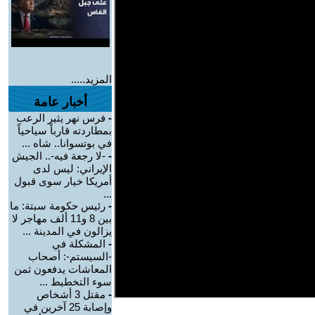
المزيد.....
أخبار عامة
-
فرس نهر يثير الرعب
بمطاردته قارباً سياحياً
في بوتسوانا.. شاه ...
-
-لا رجعة فيه-.. الجيش
الإيراني: ليس لدى
أمريكا خيار سوى قبول
...
-
رئيس حكومة سبتة: ما
بين 8 و11 ألف مهاجر لا
يزالون في المدينة ...
-
المشكلة في
-السيستم-: أصحاب
المعاشات يدفعون ثمن
سوء التخطيط ...
-
مقتل 3 أشخاص
وإصابة 25 آخرين في