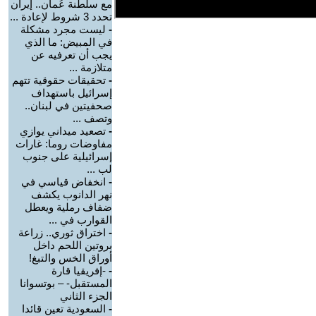
مع سلطنة عُمان.. إيران
تحدد 3 شروط لإعادة ...
-
ليست مجرد مشكلة
في المبيض: ما الذي
يجب أن تعرفيه عن
متلازمة ...
-
تحقيقات حقوقية تتهم
إسرائيل باستهداف
صحفيتين في لبنان..
وتصف ...
-
تصعيد ميداني يوازي
مفاوضات روما: غارات
إسرائيلية على جنوب
لب ...
-
انخفاض قياسي في
نهر الدانوب يكشف
ضفاف رملية ويعطل
القوارب في ...
-
اختراق ثوري.. زراعة
بروتين اللحم داخل
أوراق الخس والتبغ!
-
-إفريقيا قارة
المستقبل- – بوتسوانا
الجزء الثاني
-
السعودية تعين قائدا