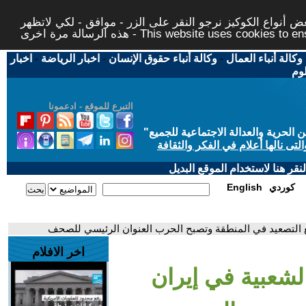
 أنواع الكوكيز نرجو النقر على الزر - موافق - لكي لاتظهر
This website uses cookies to ensure you ge
وكالة أنباء العمال
-
وكالة أنباء حقوق الإنسان
-
اخبار الرياضة
-
اخبار
لوم
التبرع للموقع - ادعمونا
حرية والعدالة الاجتماعية للجميع
"
تى نالها أعلام في الفكر والثقافة
قر هنا لاستخدام الموقع البديل
كوردي
English
 مع التصعيد في المنطقة وتصبح الحرب العنوان الرئيسي للصحف
اخر الافلام
الشعبية في إيران