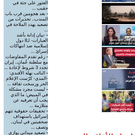
العثور على جثة في
حقيب ...
-
بعد هجومين قرب باب
المندب.. تحذيرات من
تصعيد يهدد الملاحة في
...
-
-بيان إدانة بأشد
العبارات- لـ8 دول
إسلامية ضد انتهاكات
إسرائ ...
-
رغم تقدم المفاوضات
مع سلطنة عُمان.. إيران
تحدد 3 شروط لإعادة ...
-
النائب نهلة الأفندي:
-المدى- كرّست الإعلام
الحر ورسخت ثقافة ...
-
ليست مجرد مشكلة
في المبيض: ما الذي
يجب أن تعرفيه عن
متلازمة ...
-
تحقيقات حقوقية تتهم
إسرائيل باستهداف
صحفيتين في لبنان..
وتصف ...
-
تصعيد ميداني يوازي