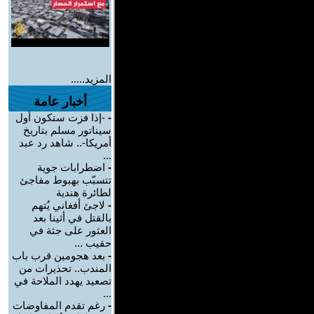
المزيد.....
أخبار عامة
-
-إذا فزت ستكون أول
سيناتور مسلم بتاريخ
أمريكا-.. شاهد رد عبد
...
-
اضطرابات جوية
تتسبّب بهبوط مفاجئ
لطائرة هندية
-
لاجئ أفغاني يُتهم
بالقتل في أثينا بعد
العثور على جثة في
حقيب ...
-
بعد هجومين قرب باب
المندب.. تحذيرات من
تصعيد يهدد الملاحة في
...
-
رغم تقدم المفاوضات