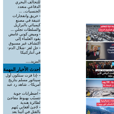
للتحالف البحري
الدفاعي متعدد
الجنسيات.. ...
-
حريق وانفجارات
عنيفة في مصنع
كيميائي بالبرازيل
والسلطات تجلي ...
-
وميض كوني غامض
يقود العلماء إلى
اكتشاف غير مسبوق
-
حل لغز -شلال الدم-
في أنتاركتيكا
المزيد.....
احدث الأخبار المهمة
-
-إذا فزت ستكون أول
سيناتور مسلم بتاريخ
أمريكا-.. شاهد رد عبد
...
-
اضطرابات جوية
تتسبّب بهبوط مفاجئ
لطائرة هندية
-
لاجئ أفغاني يُتهم
بالقتل في أثينا بعد