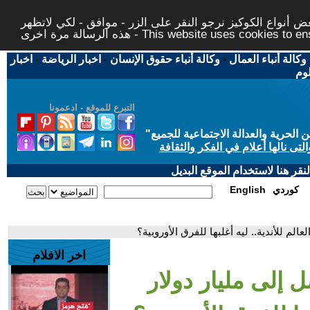
 أنواع الكوكيز نرجو النقر على الزر - موافق - لكي لاتظهر
This website uses cookies to ensure you ge
وكالة أنباء العمال
-
وكالة أنباء حقوق الإنسان
-
اخبار الرياضة
-
اخبار
لوم
التبرع للموقع - ادعمونا
حرية والعدالة الاجتماعية للجميع
"
تى نالها أعلام في الفكر والثقافة
قر هنا لاستخدام الموقع البديل
كوردي
English
لم للأندية.. ليه أغلبها للفرق الأوروبية؟
اخر الافلام
 إلى مليار دولار