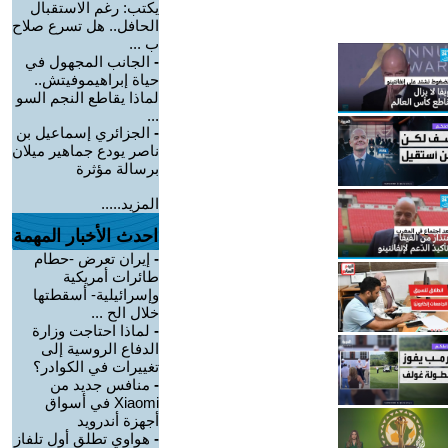
يكتب: رغم الاستقبال
الحافل.. هل تسرع صلاح
ب ...
-
الجانب المجهول في
حياة إبراهيموفيتش..
لماذا يقاطع النجم السو
...
-
الجزائري إسماعيل بن
ناصر يودع جماهير ميلان
برسالة مؤثرة
المزيد.....
احدث الأخبار المهمة
-
إيران تعرض -حطام
طائرات أمريكية
وإسرائيلية- أسقطتها
خلال الح ...
-
لماذا احتاجت وزارة
الدفاع الروسية إلى
تغييرات في الكوادر؟
-
منافس جديد من
Xiaomi في أسواق
أجهزة أندرويد
-
هواوي تطلق أول تلفاز