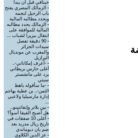
خيتافي قبل أن يبدأ
-
الزمالك المصري يفتح
باب الرحيل لنجمه
ويحدد مطالبه المالية
-
الزمالك يحدد مطالبه
المالية للموافقة على
انتقال بيزيرا لشباب ...
-
90 دقيقة تفصل
سيدات الجزائر
ة
والمغرب عن مونديال
البرازيل
-
-أعرف إمكاناتي-..
أغلى حارس بريطاني
يرد على مانشستر
سيتي
-
-ما سأقوله باهظ
الثمن-.. بن عطية يهاجم
إدارة مارسيليا ولاعبي
...
-
بين بلاتر وإنفانتينو..
هل أصبح الفيفا أسوأ؟
-
أغلى 10 صفقات في
تاريخ ريال مدريد بعد
ضم يان ديوماندي
-
عز الدين الكلاوي