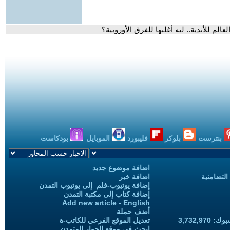
لم للأندية.. ليه أغلبها للفرق الأوروبية؟
بنترست
بلوكر
فليبورد
الموبايل
بودكاست
اضافة موضوع جديد
التضامنية
اضافة خبر
إضافة يوتيوب-فلم إلى يوتيوب التمدن
إضافة كتاب إلى مكتبة التمدن
Add new article - English
أضف حملة
3,732,97
تعديل الموقع الفرعي للكاتب-ة
ابحث في موقع الحوار المتمدن