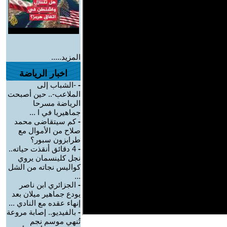
المزيد.....
اخبار الرياضة
-
-الشباب إلى
الملاعب-.. حين أصبحت
الرياضة مسرحا
جماهيريا في ا ...
-
كم سيتقاضى محمد
صلاح من الأموال مع
طرابزون سبور؟
-
4 دقائق أنقذت حياته..
نجل كلينسمان يروي
كواليس نجاته من الشل
...
-
الجزائري ابن ناصر
يودع جماهير ميلان بعد
إنهاء عقده مع النادي ...
-
بالفيديو.. إصابة مروعة
تُنهي موسم نجم