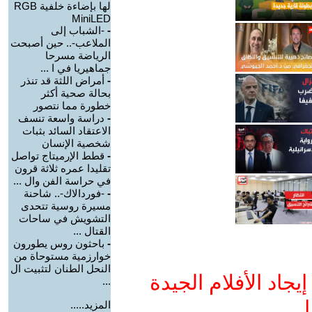
لها بإضاءة خلفية RGB
MiniLED
-
-الشباب إلى
الملاعب-.. حين أصبحت
الرياضة مسرحا
جماهيريا في ا ...
-
أمراض اللثة قد تنذر
بحالة صحية أكثر
خطورة مما نتصور
-
دراسة واسعة تنسف
الاعتقاد السائد بثبات
شخصية الإنسان
-
قطط الإرميتاج تواصل
تقليدا عمره ثلاثة قرون
في حراسة الفن وال ...
-
-فوردالاك-.. شاحنة
مسيرة روسية تتحدى
التشويش في ساحات
القتال ...
-
باحثون روس يطورون
خوارزمية مستوحاة من
النحل الطنان لتثبيت ال
جاد الأفلام الجيدة
...
ا
المزيد.....