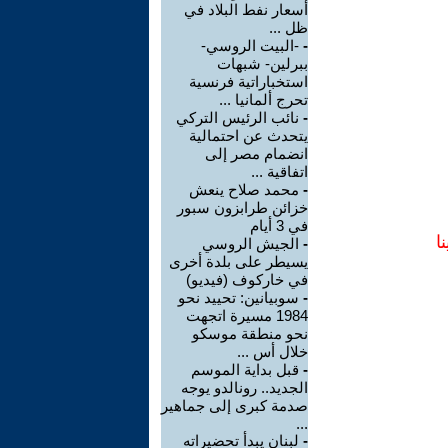
أسعار نفط البلاد في
ظل ...
-
-البيت الروسي-
ببرلين- شبهات
استخباراتية فرنسية
تحرج ألمانيا ...
-
نائب الرئيس التركي
يتحدث عن احتمالية
انضمام مصر إلى
اتفاقية ...
-
محمد صلاح ينعش
خزائن طرابزون سبور
في 3 أيام
ا
-
الجيش الروسي
يسيطر على بلدة أخرى
في خاركوف (فيديو)
-
سوبيانين: تحييد نحو
1984 مسيرة اتجهت
نحو منطقة موسكو
خلال أس ...
-
قبل بداية الموسم
الجديد.. رونالدو يوجه
صدمة كبرى إلى جماهير
...
-
لبنان يبدأ تحضيراته