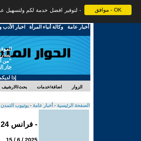
موافق - OK
لتوفير افضل خدمة لكم ولتسهيل عملي
أخبار عامة
-
وكالة أنباء المرأة
-
اخبار الأدب و
الموقع
يسارية
"من أج
حاز ال
إذا لديك
الزوار
اضافة/خدمات
بحث/الارشيف
الصفحة الرئيسية
-
أخبار عامة
-
يوتيوب التمدن
- فرانس 24
2025 / 6 / 15