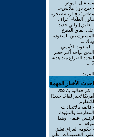
مستقبل الموض ...
-
-من دون ملابس-..
مطعم يُتيح لزبائنه تجربة
تناول الطعام عراة ...
-
تعليق إيراني جديد
على اتفاق الدفاع
المشترك بين السعودية
وباك ...
-
المبعوث الأممي:
اليمن يواجه أكبر خطر
لتجدد الصراع منذ هدنة
2 ...
المزيد.....
احدث الأخبار المهمة
-
أكثر فعالية بـ27%..
أمريكا تُجيز لقاحًا جديدًا
للإنفلونزا
-
قائمة بالاتحادات
المعارضة والمؤيدة
لرئيس -فيفا-.. وهذا
موقف ...
-
حكومة العراق تعلق
على -الخصومات- على