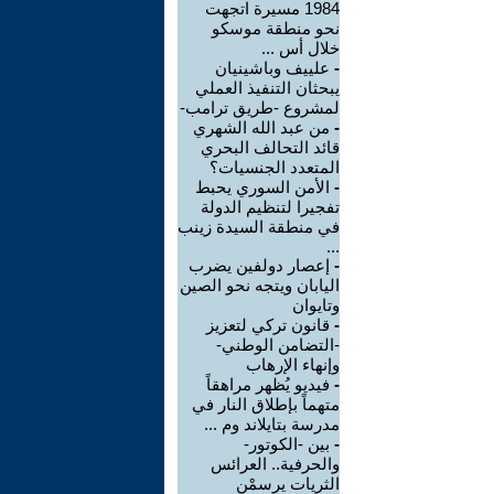
1984 مسيرة اتجهت
نحو منطقة موسكو
خلال أس ...
-
علييف وباشينيان
يبحثان التنفيذ العملي
لمشروع -طريق ترامب-
-
من عبد الله الشهري
قائد التحالف البحري
المتعدد الجنسيات؟
-
الأمن السوري يحبط
تفجيرا لتنظيم الدولة
في منطقة السيدة زينب
...
-
إعصار دولفين يضرب
اليابان ويتجه نحو الصين
وتايوان
-
قانون تركي لتعزيز
-التضامن الوطني-
وإنهاء الإرهاب
-
فيديو يُظهر مراهقاً
متهماً بإطلاق النار في
مدرسة بتايلاند وم ...
-
بين -الكوتور-
والحرفية.. العرائس
الثريات يرسمْن