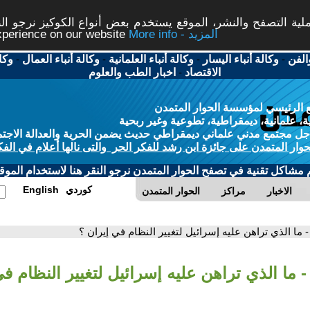
ة التصفح والنشر، الموقع يستخدم بعض أنواع الكوكيز نرجو النق
More info - المزيد
experience on our website
الفن
-
وكالة أنباء اليسار
-
وكالة أنباء العلمانية
-
وكالة أنباء العمال
-
وكا
الاقتصاد
-
اخبار الطب والعلوم
 الرئيسي لمؤسسة الحوار المتمدن
، علمانية، ديمقراطية، تطوعية وغير ربحية
ل مجتمع مدني علماني ديمقراطي حديث يضمن الحرية والعدالة الاجتم
حوار المتمدن على جائزة ابن رشد للفكر الحر والتى نالها أعلام في الفك
م مشاكل تقنية في تصفح الحوار المتمدن نرجو النقر هنا لاستخدام الموقع
كوردي
English
الاخبار
مراكز
الحوار المتمدن
- ما الذي تراهن عليه إسرائيل لتغيير النظام في إيران ؟
- ما الذي تراهن عليه إسرائيل لتغيير النظام ف