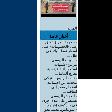
المزيد.....
أخبار عامة
-
حكومة العراق تعلق
على -الخصومات- على
أسعار نفط البلاد في
ظل ...
-
-البيت الروسي-
ببرلين- شبهات
استخباراتية فرنسية
تحرج ألمانيا ...
-
نائب الرئيس التركي
يتحدث عن احتمالية
انضمام مصر إلى
اتفاقية ...
-
الجيش الروسي
يسيطر على بلدة أخرى
في خاركوف (فيديو)
-
سوبيانين: تحييد نحو