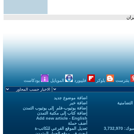
بنترست
بلوكر
فليبورد
الموبايل
بودكاست
اضافة موضوع جديد
التضامنية
اضافة خبر
إضافة يوتيوب-فلم إلى يوتيوب التمدن
إضافة كتاب إلى مكتبة التمدن
Add new article - English
أضف حملة
3,732,97
تعديل الموقع الفرعي للكاتب-ة
ابحث في موقع الحوار المتمدن