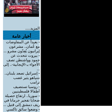
المزيد.....
أخبار عامة
-
بعيداً عن المفاوضات
مع عُمان.. مشرعون
إيرانيون يُعِدّون مشرو ...
-
بيروت تتحدث عن
جمود وواشنطن تصف
الأجواء بـ-الإيجابية-.. إلى
...
-
إسرائيل تصعد بلبنان..
نتنياهو يثير غضب
ترامب
-
روسيا تستضيف
أطفالا فلسطينيين
-
سوريا.. ارتفاع حصيلة
ضحايا تفجير جرمانا في
ريف دمشق إلى قتيل ...
-
وضعوا سائق تاكسي