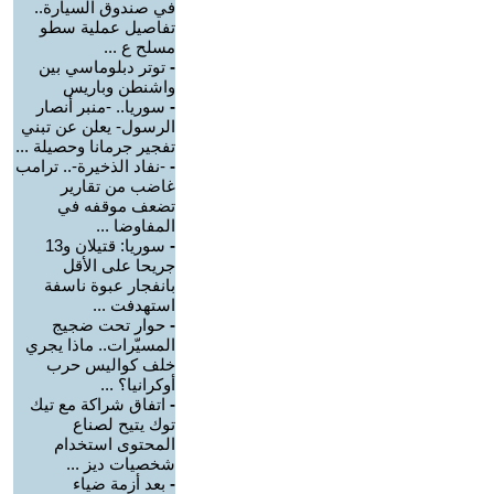
في صندوق السيارة..
تفاصيل عملية سطو
مسلح ع ...
-
توتر دبلوماسي بين
واشنطن وباريس
-
سوريا.. -منبر أنصار
الرسول- يعلن عن تبني
تفجير جرمانا وحصيلة ...
-
-نفاد الذخيرة-.. ترامب
غاضب من تقارير
تضعف موقفه في
المفاوضا ...
-
سوريا: قتيلان و13
جريحا على الأقل
بانفجار عبوة ناسفة
استهدفت ...
-
حوار تحت ضجيج
المسيّرات.. ماذا يجري
خلف كواليس حرب
أوكرانيا؟ ...
-
اتفاق شراكة مع تيك
توك يتيح لصناع
المحتوى استخدام
شخصيات ديز ...
-
بعد أزمة ضياء