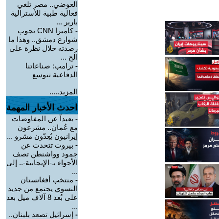
العوضي.. مصر تلغي
فعالية طبية للأسترالية
باربر ...
-
كاميرا CNN تجوب
شوارع دمشق.. وهذا ما
رصدته خلال نظرة على
الح ...
-
ترامب: صناعاتنا
الدفاعية تتوسع
المزيد.....
احدث الأخبار المهمة
-
بعيداً عن المفاوضات
مع عُمان.. مشرعون
إيرانيون يُعِدّون مشرو ...
-
بيروت تتحدث عن
جمود وواشنطن تصف
الأجواء بـ-الإيجابية-.. إلى
...
-
منتخب أفغانستان
النسوي يجتمع من جديد
على بُعد 8 آلاف ميل بعد
...
-
إسرائيل تصعد بلبنان..