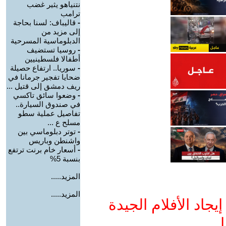
نتنياهو يثير غضب
ترامب
-
قاليباف: لسنا بحاجة
إلى مزيد من
الدبلوماسية المسرحية
-
روسيا تستضيف
أطفالا فلسطينيين
-
سوريا.. ارتفاع حصيلة
ضحايا تفجير جرمانا في
ريف دمشق إلى قتيل ...
-
وضعوا سائق تاكسي
في صندوق السيارة..
تفاصيل عملية سطو
مسلح ع ...
-
توتر دبلوماسي بين
واشنطن وباريس
-
أسعار خام برنت ترتفع
بنسبة 5%
المزيد.....
المزيد.....
جاد الأفلام الجيدة
ا