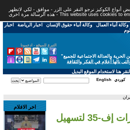
 أنواع الكوكيز نرجو النقر على الزر - موافق - لكي لاتظهر
This website uses cookies to ensure you ge
وكالة أنباء العمال
-
وكالة أنباء حقوق الإنسان
-
اخبار الرياضة
-
اخبار
لوم
التبرع للموقع - ادعمونا
حرية والعدالة الاجتماعية للجميع
"
تى نالها أعلام في الفكر والثقافة
قر هنا لاستخدام الموقع البديل
كوردي
English
اخر الافلام
- واشنطن عدلت طائرات إف-35 لتسهيل