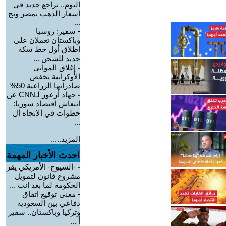
اليوم.. تراجع جديد في
أسعار الذهب بمصر وتح
...
-
سفير: روسيا
وباكستان تعملان على
إطلاق أول خط سكة
حديد للشحن ...
-
إغلاق الموانئ
الأوكرانية يخفض
صادراتها الزراعية 50%
-
جهاد أزعور لـCNN عن
انتعاش اقتصاد سوريا:
خطوات في الاتجاه ال
...
المزيد.....
احدث الأخبار المهمة
-
-الشيوخ- الأمريكي يقر
مشروع قانون لتمويل
الحكومة لما بعد انت ...
-
معنى توقيع اتفاق
دفاعي بين السعودية
وتركيا وباكستان.. سفير
أ ...