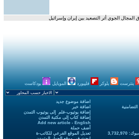
ق المجال الجوي أثر التصعيد بين إيران وإسرائيل
بنترست
بلوكر
فليبورد
الموبايل
بودكاست
اضافة موضوع جديد
التضامنية
اضافة خبر
إضافة يوتيوب-فلم إلى يوتيوب التمدن
إضافة كتاب إلى مكتبة التمدن
Add new article - English
أضف حملة
3,732,97
تعديل الموقع الفرعي للكاتب-ة
ابحث في موقع الحوار المتمدن