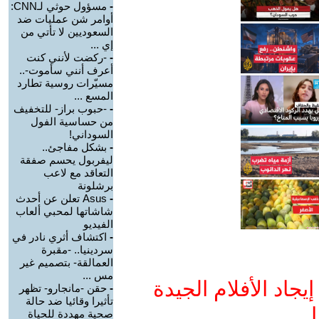
-
مسؤول حوثي لـCNN:
أوامر شن عمليات ضد
السعوديين لا تأتي من
إي ...
-
-ركضت لأنني كنت
أعرف أنني سأموت-..
مسيّرات روسية تطارد
المسع ...
-
-حبوب براز- للتخفيف
من حساسية الفول
السوداني!
-
بشكل مفاجئ..
ليفربول يحسم صفقة
التعاقد مع لاعب
برشلونة
-
Asus تعلن عن أحدث
شاشاتها لمحبي ألعاب
الفيديو
-
اكتشاف أثري نادر في
سردينيا.. -مقبرة
العمالقة- بتصميم غير
مس ...
جاد الأفلام الجيدة
-
حقن -مانجارو- تظهر
تأثيرا وقائيا ضد حالة
ا
صحية مهددة للحياة