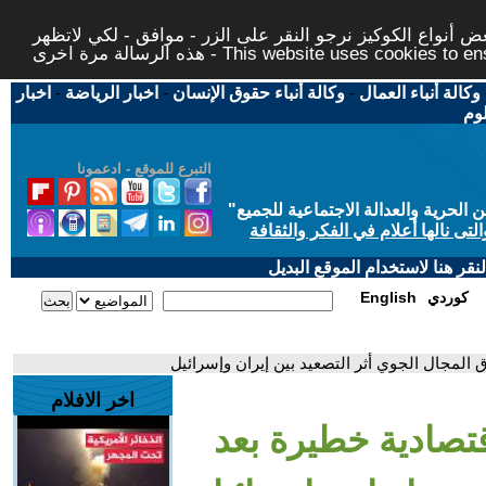
 أنواع الكوكيز نرجو النقر على الزر - موافق - لكي لاتظهر
This website uses cookies to ensure you ge
وكالة أنباء العمال
-
وكالة أنباء حقوق الإنسان
-
اخبار الرياضة
-
اخبار
لوم
التبرع للموقع - ادعمونا
حرية والعدالة الاجتماعية للجميع
"
تى نالها أعلام في الفكر والثقافة
قر هنا لاستخدام الموقع البديل
كوردي
English
ق المجال الجوي أثر التصعيد بين إيران وإسرائيل
اخر الافلام
قتصادية خطيرة بعد