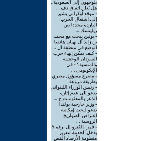
يتوجهون إلى السعودية..
هل يُعلن اتفاق دف ...
-
موقع أوكراني يشير
إلى اشتعال الحرب
الباردة مجددا بين
زيلينسك ...
-
بوتين يبحث مع محمد
بن زايد آل نهيان هاتفيا
الوضع في منطقة ال ...
-
كيف يمكن إنهاء حرب
السودان الوحشية
والمنسية؟ - في
الإيكونومي ...
-
مصرع مسؤول مصري
بطريقة مروعة
-
رئيس الوزراء الليتواني
يدعو إلى عدم إثارة
الذعر بالمعلومات ح ...
-
وزير خارجية بولندا
يدعو لبحث إمكانية
اعتراض الصواريخ
الروسية ...
-
قمر -إلكترو-إل- رقم 5
يدخل الخدمة لتعزيز
منظومة الأرصاد الفض