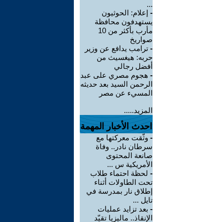
...
-
إعلام: الحوثيون
يستهدفون محافظة
مأرب بأكثر من 10
صواريخ
-
ترامب يدافع عن وزير
حربه: هيغسيث من
أفضل رجالي
-
هجوم مصري على عبد
الرحمن السيد بعد حديثه
المسيء عن مصر
المزيد.....
احدث الأخبار المهمة
-
وثّقت معركتها مع
سرطان نادر.. وفاة
صانعة المحتوى
الأمريكية س ...
-
لحظة احتماء طلاب
تحت الطاولات أثناء
إطلاق نار بمدرسة في
تايل ...
-
بعد تزايد عمليات
الإنقاذ.. ماليزيا تقيّد