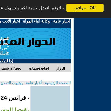
موافق - OK
لتوفير افضل خدمة لكم ولتسهيل عملي
أخبار عامة
-
وكالة أنباء المرأة
-
اخبار الأدب و
الموقع
يسارية
"من أج
حاز ال
إذا لديك
الزوار
اضافة/خدمات
بحث/الارشيف
الصفحة الرئيسية
-
أخبار عامة
-
يوتيوب التمدن
- فرانس 24
رقعتها الجغر