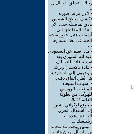
رحلات تسلق الجبال ل
...
-
لأول مرة.. صورة
تكشف سطح الشمس
بأدق تفاصيله حتى الآن
-
هذه المقاطع التي
أشعلت فتيل عبور سبتة
الجماعي بعد انتشارها
ب ...
-
ماذا نعلم عن السعودي
عبدالله الشهري بعد
تعيينه قائدا للتحالف ...
-
قادة باكستان وتركيا
يتوجهون إلى السعودية..
هل يُعلن اتفاق دف ...
-
أسباب استبعاد
ا
المنتخب الروسي
للهوكي من بطولة
العالم 2027
-
موقع أوكراني يشير
إلى اشتعال الحرب
الباردة مجددا بين
زيلينسك ...
-
بوتين يبحث مع محمد
بن زايد آل نهيان هاتفيا