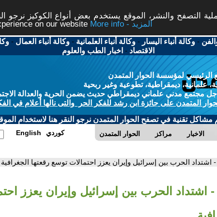
ة التصفح والنشر، الموقع يستخدم بعض أنواع الكوكيز نرجو النق
More info - المزيد
experience on our website
الفن
-
وكالة أنباء اليسار
-
وكالة أنباء العلمانية
-
وكالة أنباء العمال
-
وكا
الاقتصاد
-
اخبار الطب والعلوم
 الرئيسي لمؤسسة الحوار المتمدن
، علمانية، ديمقراطية، تطوعية وغير ربحية
ل مجتمع مدني علماني ديمقراطي حديث يضمن الحرية والعدالة الاجتم
حوار المتمدن على جائزة ابن رشد للفكر الحر والتى نالها أعلام في الفك
م مشاكل تقنية في تصفح الحوار المتمدن نرجو النقر هنا لاستخدام الموقع
كوردي
English
الاخبار
مراكز
الحوار المتمدن
- اشتداد الحرب بين إسرائيل وإيران يعزز احتمالات توسع رقعتها الجغرافية
- اشتداد الحرب بين إسرائيل وإيران يعزز احت
افية