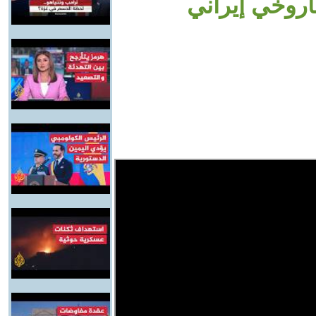
اروخي إيراني