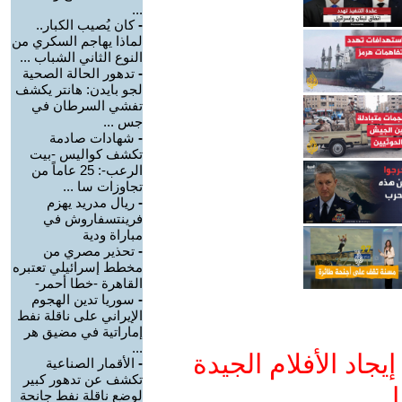
...
-
كان يُصيب الكبار..
لماذا يهاجم السكري من
النوع الثاني الشباب ...
-
تدهور الحالة الصحية
لجو بايدن: هانتر يكشف
تفشي السرطان في
جس ...
-
شهادات صادمة
تكشف كواليس -بيت
الرعب-: 25 عاماً من
تجاوزات سا ...
-
ريال مدريد يهزم
فرينتسفاروش في
مباراة ودية
-
تحذير مصري من
مخطط إسرائيلي تعتبره
القاهرة -خطا أحمر-
-
سوريا تدين الهجوم
الإيراني على ناقلة نفط
إماراتية في مضيق هر
...
جاد الأفلام الجيدة
-
الأقمار الصناعية
تكشف عن تدهور كبير
ا
لوضع ناقلة نفط جانحة