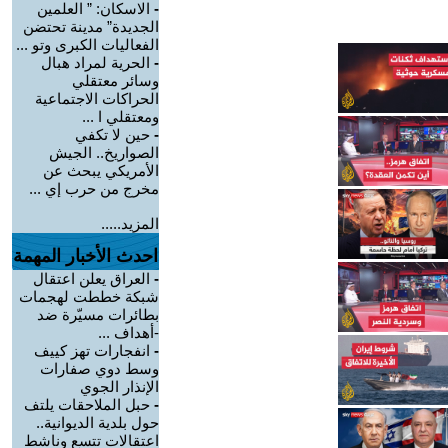
-
الاسكان: ” العلمين
الجديدة” مدينة تحتضن
الفعاليات الكبرى وتو ...
-
الحرية لمراد هبال
وسائر معتقلي
الحراكات الاجتماعية
ومعتقلي ا ...
-
حين لا تكفي
الصواريخ.. الجيش
الأمريكي يبحث عن
مخرج من حرب إي ...
المزيد.....
احدث الأخبار المهمة
-
العراق يعلن اعتقال
شبكة خططت لهجمات
بطائرات مسيّرة ضد
-أهداف ...
-
انفجارات تهز كييف
وسط دوي صفارات
الإنذار الجوي
-
حبل الملاحقات يلتف
حول بلدية الديوانية..
اعتقالات تتسع وناشط