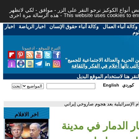
 أنواع الكوكيز نرجو النقر على الزر - موافق - لكي لاتظهر
This website uses cookies to ensure you ge
وكالة أنباء العمال
-
وكالة أنباء حقوق الإنسان
-
اخبار الرياضة
-
اخبار
لوم
التبرع للموقع - ادعمونا
حرية والعدالة الاجتماعية للجميع
"
تى نالها أعلام في الفكر والثقافة
قر هنا لاستخدام الموقع البديل
كوردي
English
ام الإسرائيلية بعد هجوم صاروخي إيراني
اخر الافلام
ار الدمار في مدينة