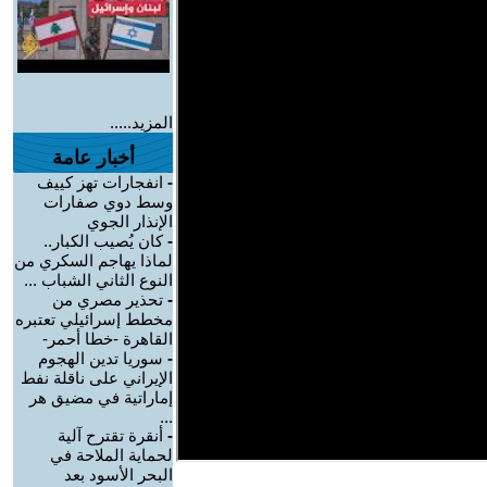
المزيد.....
أخبار عامة
-
انفجارات تهز كييف
وسط دوي صفارات
الإنذار الجوي
-
كان يُصيب الكبار..
لماذا يهاجم السكري من
النوع الثاني الشباب ...
-
تحذير مصري من
مخطط إسرائيلي تعتبره
القاهرة -خطا أحمر-
-
سوريا تدين الهجوم
الإيراني على ناقلة نفط
إماراتية في مضيق هر
...
-
أنقرة تقترح آلية
لحماية الملاحة في
البحر الأسود بعد