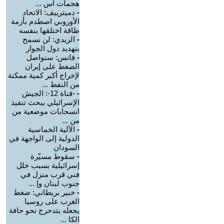
هجمات اس ...
-
دميترييف: الاتحاد
الأوروبي اصطدم بأزمة
طاقة اختلقها بنفسه
-
الزيدي: لن نسمح
بتهديد دول الجوار
-
فانس: سنواصل
الضغط على إيران
لإخراج أكبر كمية ممكنة
من النفط ...
-
-قناة 12-: الجيش
الإسرائيلي يبحث تنفيذ
انسحابات موضعية من
من ...
-
الآلية الخماسية
الدولية إلى الواجهة في
السودان
-
سقوط مسيّرة
إسرائيلية بسبب خلل
فني قرب منزل في
جنوب لبنان وإ ...
-
خبير بريطاني: ضغط
الغرب على روسيا
يجعله يتدحرج نحو حافة
الكا ...