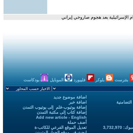
ام الإسرائيلية بعد هجوم صاروخي إيراني
بنترست
بلوكر
فليبورد
الموبايل
بودكاست
اضافة موضوع جديد
التضامنية
اضافة خبر
إضافة يوتيوب-فلم إلى يوتيوب التمدن
إضافة كتاب إلى مكتبة التمدن
Add new article - English
أضف حملة
3,732,97
تعديل الموقع الفرعي للكاتب-ة
ابحث في موقع الحوار المتمدن