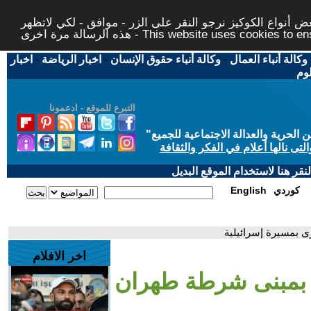
 أنواع الكوكيز نرجو النقر على الزر - موافق - لكي لاتظهر
This website uses cookies to ensure you ge
وكالة أنباء العمال
-
وكالة أنباء حقوق الإنسان
-
اخبار الرياضة
-
اخبار
لوم
التبرع للموقع - ادعمونا
حرية والعدالة الاجتماعية للجميع
"
تى نالها أعلام في الفكر والثقافة
قر هنا لاستخدام الموقع البديل
كوردي
English
ى بمسيرة إسرائيلية
اخر الافلام
ت بمبنى شرطة طهران