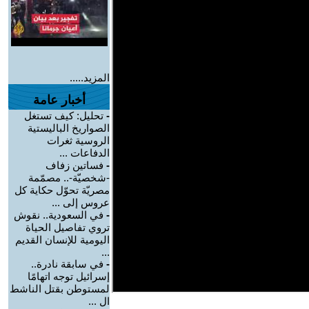
المزيد.....
أخبار عامة
-
تحليل: كيف تستغل
الصواريخ الباليستية
الروسية ثغرات
الدفاعات ...
-
فساتين زفاف
-شخصيّة-.. مصمّمة
مصريّة تحوّل حكاية كل
عروس إلى ...
-
في السعودية.. نقوش
تروي تفاصيل الحياة
اليومية للإنسان القديم
...
-
في سابقة نادرة..
إسرائيل توجه اتهامًا
لمستوطن بقتل الناشط
ال ...