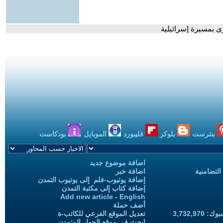
ى بمسيرة إسرائيلية
بنترست
بلوكر
فليبورد
الموبايل
بودكاست
اضافة موضوع جديد
التضامنية
اضافة خبر
إضافة يوتيوب-فلم إلى يوتيوب التمدن
إضافة كتاب إلى مكتبة التمدن
Add new article - English
أضف حملة
3,732,97
تعديل الموقع الفرعي للكاتب-ة
ابحث في موقع الحوار المتمدن