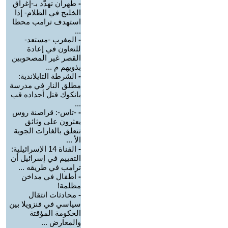
-
طهران تهدّد بـ-إغراق
الخليج في الظلام- إذا
استهدف ترامب محطا
...
-
المغرب -مستعد-
للتعاون في إعادة
القصر غير المصحوبين
بذويهم م ...
-
الشرطة التايلاندية:
مطلق النار في مدرسة
بانكوك قتل أجداده قب
...
-
-تاس-: قراصنة روس
يعثرون على وثائق
تتعلق بالغارات الجوية
الأ ...
-
القناة 14 الإسرائيلية:
التقييم في إسرائيل أن
ترامب في طريقه ...
-
أطفال في مداخن
مظلمة!
-
محادثات انتقال
سياسي في فنزويلا بين
الحكومة المؤقتة
والمعارض ...