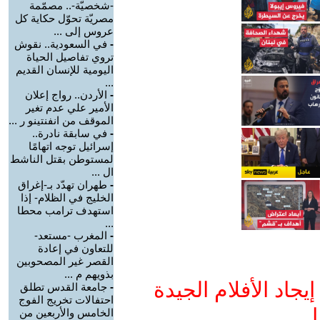
-شخصيّة-.. مصمّمة
مصريّة تحوّل حكاية كل
عروس إلى ...
-
في السعودية.. نقوش
تروي تفاصيل الحياة
اليومية للإنسان القديم
...
-
الأردن.. رواج إعلان
الأمير علي عدم تغير
الموقف من انفنتينو ر ...
-
في سابقة نادرة..
إسرائيل توجه اتهامًا
لمستوطن بقتل الناشط
ال ...
-
طهران تهدّد بـ-إغراق
الخليج في الظلام- إذا
استهدف ترامب محطا
...
-
المغرب -مستعد-
للتعاون في إعادة
القصر غير المصحوبين
بذويهم م ...
جاد الأفلام الجيدة
-
جامعة القدس تطلق
احتفالات تخريج الفوج
ا
الخامس والأربعين من