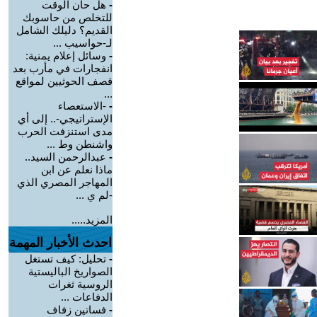
-
هل حان الوقت
للتخلص من حاسوبك
القديم؟ دليلك الشامل
لـ-حواسيب ...
-
وسائل إعلام يمنية:
انفجارات في مأرب بعد
قصف الحوثيين لمواقع
...
-
-الاستعصاء
الإستراتيجي-.. إلى أي
مدى استنزفت الحرب
واشنطن وط ...
-
عبدالرحمن السيد..
ماذا نعلم عن ابن
المهاجر المصري الذي
-لم ي ...
المزيد.....
احدث الأخبار المهمة
-
تحليل: كيف تستغل
الصواريخ الباليستية
الروسية ثغرات
الدفاعات ...
-
فساتين زفاف