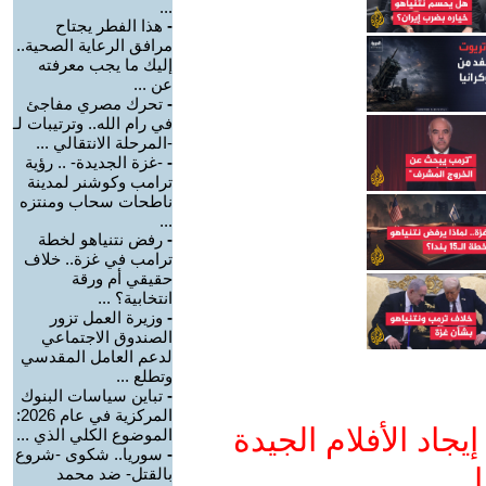
...
-
هذا الفطر يجتاح
مرافق الرعاية الصحية..
إليك ما يجب معرفته
عن ...
-
تحرك مصري مفاجئ
في رام الله.. وترتيبات لـ
-المرحلة الانتقالي ...
-
-غزة الجديدة- .. رؤية
ترامب وكوشنر لمدينة
ناطحات سحاب ومنتزه
...
-
رفض نتنياهو لخطة
ترامب في غزة.. خلاف
حقيقي أم ورقة
انتخابية؟ ...
-
وزيرة العمل تزور
الصندوق الاجتماعي
لدعم العامل المقدسي
وتطلع ...
-
تباين سياسات البنوك
المركزية في عام 2026:
جاد الأفلام الجيدة
الموضوع الكلي الذي ...
-
سوريا.. شكوى -شروع
ا
بالقتل- ضد محمد