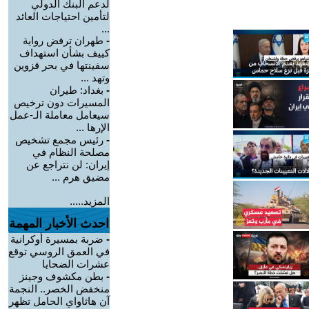
لدعم البنك الدولي
لتأمين احتياجات العائد
...
-
طهران ترفض رواية
كييف بشأن استهداف
سفينتها في بحر قزوين
وتهد ...
-
بغداد: طيران
المسيرات دون ترخيص
سيعامل معاملة الـ-عمل
الإرها ...
-
رئيس مجمع تشخيص
مصلحة النظام في
إيران: لن نتراجع عن
مضيق هرم ...
المزيد.....
احدث الأخبار المهمة
-
ضربة بمسيرة أوكرانية
في العمق الروسي توقع
عشرات الضحايا
-
بطن مكشوف وجينز
منخفض الخصر.. النجمة
آن هاثاواي الحامل تظهر