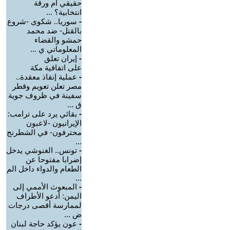
حقيقي أم ورقة
انتخابية؟ ...
-
سوريا.. شكوى -شروع
بالقتل- ضد محمد
حمشو والقضاء
المعلوماتي ي ...
-
إيران تعلق
على اتفاقية مكة
-
عملية إنقاذ معقدة..
مصر تعلن تعويم وقطر
سفينة في ظروف جوية
ق ...
-
بقائي يرد على ترامب:
الإيرانيون -لاعبون
محترفون- في الشطرنج
...
-
تونس.. الغنوشي يدخل
إضرابا مفتوحا عن
الطعام والدواء داخل الم
...
-
‏المبعوث الأممي إلى
اليمن: أدعو الأطراف
لممارسة أقصى درجات
ض ...
-
عون يؤكد حاجة لبنان