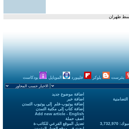
وسط طهران
بنترست
بلوكر
فليبورد
الموبايل
بودكاست
اضافة موضوع جديد
التضامنية
اضافة خبر
إضافة يوتيوب-فلم إلى يوتيوب التمدن
إضافة كتاب إلى مكتبة التمدن
Add new article - English
أضف حملة
3,732,97
تعديل الموقع الفرعي للكاتب-ة
ابحث في موقع الحوار المتمدن