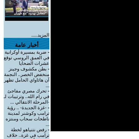
المزيد.....
أخبار عامة
-
ضربة بمسيرة أوكرانية
في العمق الروسي توقع
عشرات الضحايا
-
بطن مكشوف وجينز
منخفض الخصر.. النجمة
آن هاثاواي الحامل تظهر
...
-
تحرك مصري مفاجئ
في رام الله.. وترتيبات لـ
-المرحلة الانتقالي ...
-
-غزة الجديدة- .. رؤية
ترامب وكوشنر لمدينة
ناطحات سحاب ومنتزه
...
-
رفض نتنياهو لخطة
ترامب في غزة.. خلاف