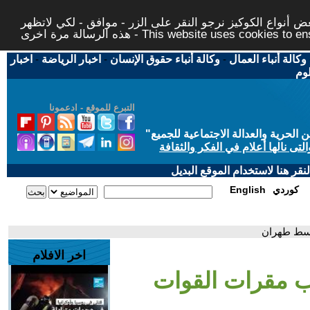
 أنواع الكوكيز نرجو النقر على الزر - موافق - لكي لاتظهر
This website uses cookies to ensure you ge
وكالة أنباء العمال
-
وكالة أنباء حقوق الإنسان
-
اخبار الرياضة
-
اخبار
لوم
التبرع للموقع - ادعمونا
حرية والعدالة الاجتماعية للجميع
"
تى نالها أعلام في الفكر والثقافة
قر هنا لاستخدام الموقع البديل
كوردي
English
وسط طهران
اخر الافلام
ب مقرات القوات