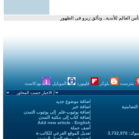
س العالم للأندية.. وتألق زيزو فى الظهور
بنترست
بلوكر
فليبورد
الموبايل
بودكاست
اضافة موضوع جديد
التضامنية
اضافة خبر
إضافة يوتيوب-فلم إلى يوتيوب التمدن
إضافة كتاب إلى مكتبة التمدن
Add new article - English
أضف حملة
3,732,97
تعديل الموقع الفرعي للكاتب-ة
ابحث في موقع الحوار المتمدن