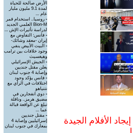
الأرض صالحة للحياة
لمدة 9.1 مليون مليار
عام ...
-
روسيا.. استخدام قمر
Bion-M العلمي الجديد
لدراسة تأثيرات الإش ...
-
فانس: التفاوض مع
إيران -معقد وشائك-
-
البيت الأبيض ينفي
وجود خلافات بين ترامب
وهيغسيث
-
الجيش الإسرائيلي
يعلن مقتل جنديين
وإصابة 4 جنوب لبنان
-
فانس يؤكد وجود
اختلافات في الرأي مع
نتنياهو
-
دوي انفجارين في
مضيق هرمز.. وناقلة
تبلغ عن الواقعة قبالة
عما ...
-
مقتل جنديين
جاد الأفلام الجيدة
إسرائيليين وإصابة 4
بمعارك في جنوب لبنان
ا