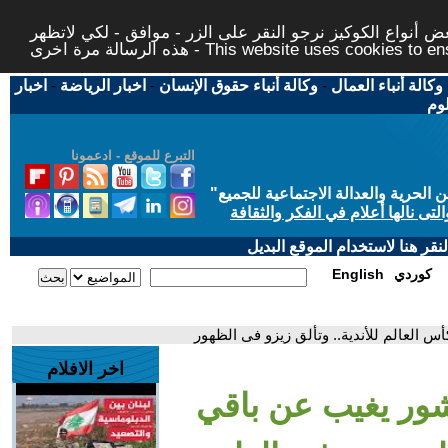
 أنواع الكوكيز نرجو النقر على الزر - موافق - لكي لاتظهر
This website uses cookies to ensure you ge
وكالة أنباء العمال
-
وكالة أنباء حقوق الإنسان
-
اخبار الرياضة
-
اخبار
لوم
التبرع للموقع - ادعمونا
حرية والعدالة الاجتماعية للجميع
"
تى نالها أعلام في الفكر والثقافة
قر هنا لاستخدام الموقع البديل
كوردي
English
س العالم للأندية.. وتألق زيزو فى الظهور
اخر الافلام
شور يغيب عن باقي