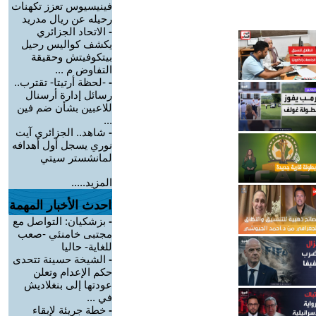
فينيسيوس تعزز تكهنات
رحيله عن ريال مدريد
-
الاتحاد الجزائري
يكشف كواليس رحيل
بيتكوفيتش وحقيقة
التفاوض م ...
-
-لحظة أرتيتا- تقترب..
رسائل إدارة أرسنال
للاعبين بشأن ضم فين
...
-
شاهد.. الجزائري آيت
نوري يسجل أول أهدافه
لمانشستر سيتي
المزيد.....
احدث الأخبار المهمة
-
بزشكيان: التواصل مع
مجتبى خامنئي -صعب
للغاية- حاليا
-
الشيخة حسينة تتحدى
حكم الإعدام وتعلن
عودتها إلى بنغلاديش
في ...
-
خطة جريئة لإبقاء