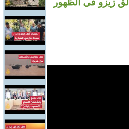
ألق زيزو فى الظهور