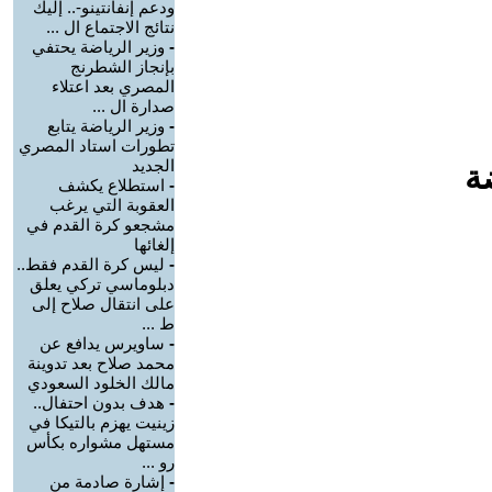
ودعم إنفانتينو-.. إليك
نتائج الاجتماع ال ...
-
وزير الرياضة يحتفي
بإنجاز الشطرنج
المصري بعد اعتلاء
صدارة ال ...
-
وزير الرياضة يتابع
تطورات استاد المصري
الجديد
ة
-
استطلاع يكشف
العقوبة التي يرغب
مشجعو كرة القدم في
إلغائها
-
ليس كرة القدم فقط..
دبلوماسي تركي يعلق
على انتقال صلاح إلى
ط ...
-
ساويرس يدافع عن
محمد صلاح بعد تدوينة
مالك الخلود السعودي
-
هدف بدون احتفال..
زينيت يهزم بالتيكا في
مستهل مشواره بكأس
رو ...
-
إشارة صادمة من