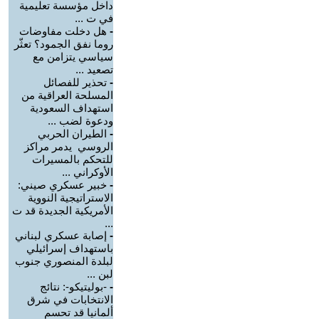
داخل مؤسسة تعليمية
في ت ...
-
هل دخلت مفاوضات
روما نفق الجمود؟ تعثّر
سياسي يتزامن مع
تصعيد ...
-
تحذير للفصائل
المسلحة العراقية من
استهداف السعودية
ودعوة لضب ...
-
الطيران الحربي
الروسي يدمر مراكز
للتحكم بالمسيرات
الأوكراني ...
-
خبير عسكري صيني:
الاستراتيجية النووية
الأمريكية الجديدة قد ت
...
-
إصابة عسكري لبناني
باستهداف إسرائيلي
لبلدة المنصوري جنوب
لبن ...
-
-بوليتيكو-: نتائج
الانتخابات في شرق
ألمانيا قد تحسم