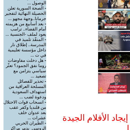
الوصول ...
-
الصحة السورية تعلن
الحصيلة النهائية لتفجير
جرمانا..وجهة مجهو ...
-
بعد أسابيع من هزيمته
أمام القضاء.. ترامب
يعود لملف -الجنسية ...
-
المنفّذ تلميذ في
المدرسة.. إطلاق نار
داخل مؤسسة تعليمية
في ت ...
-
هل دخلت مفاوضات
روما نفق الجمود؟ تعثّر
سياسي يتزامن مع
تصعيد ...
-
تحذير للفصائل
المسلحة العراقية من
استهداف السعودية
ودعوة لضب ...
-
انسحاب قوات الاحتلال
من قلنديا وكفر عقب
بعد عدوان خلف
جاد الأفلام الجيدة
عشرات ...
-
الطيران الحربي
ا
الروسي يدمر مراكز