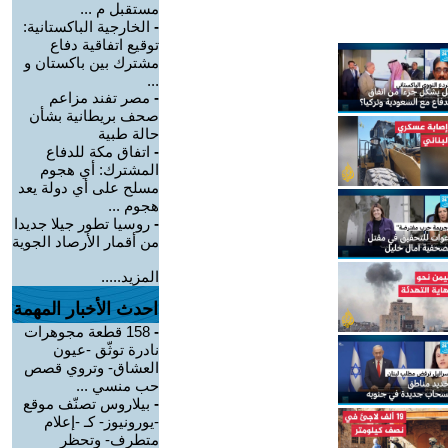
مستقبل م ...
-
الخارجية الباكستانية:
توقيع اتفاقية دفاع
مشترك بين باكستان و
...
-
مصر تفند مزاعم
صحف بريطانية بشأن
حالة طبية
-
‏اتفاق مكة للدفاع
المشترك: أي هجوم
مسلح على أي دولة يعد
هجوم ...
-
روسيا تطور جيلا جديدا
من أقمار الأرصاد الجوية
المزيد.....
احدث الأخبار المهمة
-
158 قطعة مجوهرات
نادرة توثّق -عيون
العشاق- وتروي قصص
حب منسي ...
-
بيلاروس تصنّف موقع
-يورونيوز- كـ -إعلام
متطرف- وتحظر