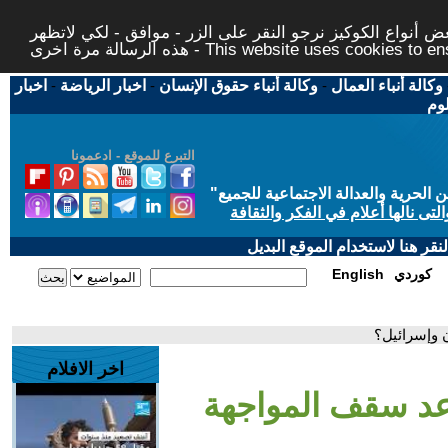
 أنواع الكوكيز نرجو النقر على الزر - موافق - لكي لاتظهر
This website uses cookies to ensure you ge
وكالة أنباء العمال
-
وكالة أنباء حقوق الإنسان
-
اخبار الرياضة
-
اخبار
لوم
التبرع للموقع - ادعمونا
حرية والعدالة الاجتماعية للجميع
"
تى نالها أعلام في الفكر والثقافة
قر هنا لاستخدام الموقع البديل
كوردي
English
 وإسرائيل؟
اخر الافلام
عد سقف المواجهة