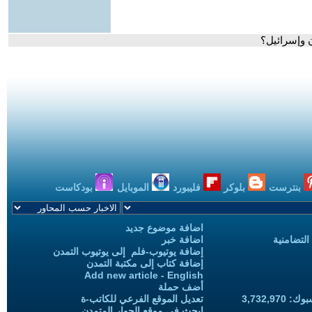
 وإسرائيل؟
بنترست
بلوكر
فليبورد
الموبايل
بودكاست
اضافة موضوع جديد
التضامنية
اضافة خبر
إضافة يوتيوب-فلم إلى يوتيوب التمدن
إضافة كتاب إلى مكتبة التمدن
Add new article - English
أضف حملة
3,732,97
تعديل الموقع الفرعي للكاتب-ة
ابحث في موقع الحوار المتمدن