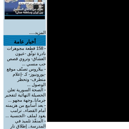
المزيد.....
أخبار عامة
-
158 قطعة مجوهرات
نادرة توثّق -عيون
العشاق- وتروي قصص
حب منسي ...
-
بيلاروس تصنّف موقع
-يورونيوز- كـ -إعلام
متطرف- وتحظر
الوصول ...
-
الصحة السورية تعلن
الحصيلة النهائية لتفجير
جرمانا..وجهة مجهو ...
-
بعد أسابيع من هزيمته
أمام القضاء.. ترامب
يعود لملف -الجنسية ...
-
المنفّذ تلميذ في
المدرسة.. إطلاق نار